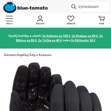
Menu
Můj účet
Oblíbené
Košík
Využij balíčky a ušetři:
2x Kalhoty za 100 €
,
2x Kraťasy za 90 €
,
2x
Mikiny za 80 €
,
2x Trička za 40 €
nebo
2x Kšiltovky 30 €
Dámské
Doplňky
Šály a Rukavice