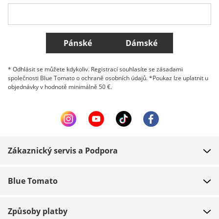
Belgique (Français)
Danmark
Norge
Všechny země
Pánské
Dámské
* Odhlásit se můžete kdykoliv. Registrací souhlasíte se zásadami
společnosti Blue Tomato o ochraně osobních údajů. *Poukaz lze uplatnit u
objednávky v hodnotě minimálně 50 €.
Zákaznický servis a Podpora
FAQ
Blue Tomato
Kontakt
O nás
Platba
Způsoby platby