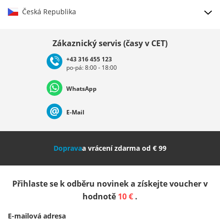
Česká Republika
Vybrat zemi
Zákaznický servis (časy v CET)
+43 316 455 123
po-pá: 8:00 - 18:00
Deutschland
Österreich
Schweiz (Deutsch)
WhatsApp
Suisse (Français)
Svizzera (Italiano)
France
E-Mail
Nederland
Italia (Italiano)
Italien (Deutsch)
Doprava
a vrácení zdarma od € 99
España
Suomi
United Kingdom
Přihlaste se k odběru novinek a získejte voucher v
Sverige
Slovenija
België (Nederlands)
hodnotě
10 €
.
E-mailová adresa