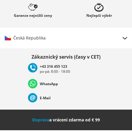
Garance
nejnižší ceny
Nejlepší
výběr
Česká Republika
Vybrat zemi
Zákaznický servis (časy v CET)
+43 316 455 123
po-pá: 8:00 - 18:00
Deutschland
Österreich
Schweiz (Deutsch)
WhatsApp
Suisse (Français)
Svizzera (Italiano)
France
E-Mail
Nederland
Italia (Italiano)
Italien (Deutsch)
Doprava
a vrácení zdarma od € 99
España
Suomi
United Kingdom