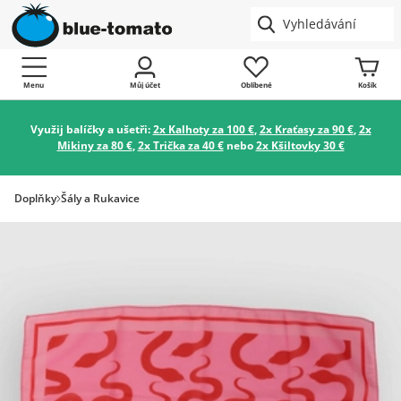
Menu
Můj účet
Oblíbené
Košík
Využij balíčky a ušetři:
2x Kalhoty za 100 €
,
2x Kraťasy za 90 €
,
2x
Mikiny za 80 €
,
2x Trička za 40 €
nebo
2x Kšiltovky 30 €
Doplňky
Šály a Rukavice