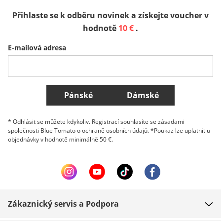
Přihlaste se k odběru novinek a získejte voucher v
Sverige
Slovenija
België (Nederlands)
hodnotě
10 €
.
E-mailová adresa
Belgique (Français)
Danmark
Norge
Všechny země
Pánské
Dámské
* Odhlásit se můžete kdykoliv. Registrací souhlasíte se zásadami
společnosti Blue Tomato o ochraně osobních údajů. *Poukaz lze uplatnit u
objednávky v hodnotě minimálně 50 €.
Zákaznický servis a Podpora