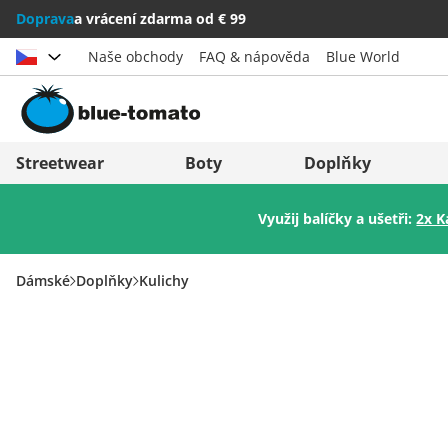
Doprava
a vrácení zdarma od € 99
Naše obchody
FAQ & nápověda
Blue World
Vybrat zemi
Deutschland
Nederland
Streetwear
Boty
Doplňky
Österreich
Italia (Italiano)
Využij balíčky a ušetři:
2x K
Schweiz (Deutsch)
Italien (Deutsch)
Suisse (Français)
España
Dámské
Doplňky
Kulichy
Svizzera (Italiano)
Suomi
France
United Kingdom