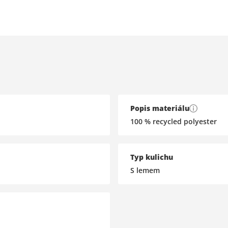
Popis materiálu
100 % recycled polyester
Typ kulichu
S lemem