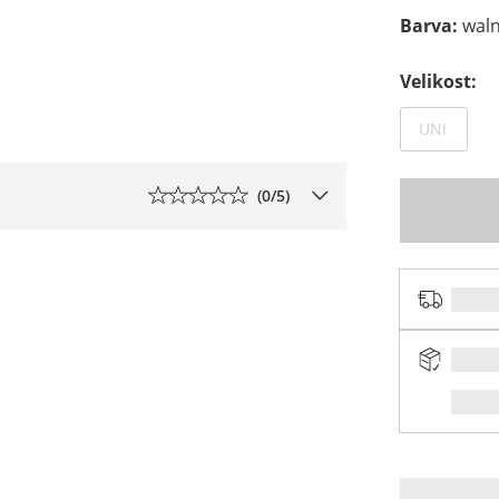
Barva
:
wal
Velikost
:
Není d
UNI
(
0
/5)