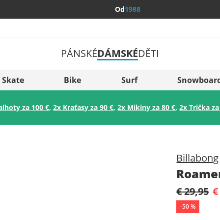
Od
1988
PÁNSKÉ
DÁMSKÉ
DĚTI
Všechny 
Sverige
Skate
Bike
Surf
Snowboar
Slovenija
alhoty za 100 €
,
2x Kraťasy za 90 €
,
2x Mikiny za 80 €
,
2x Trička za
België (Nederlands)
Belgique (Français)
Danmark
Billabong
Norge
Roamer
€ 29,95
€
-
50
%