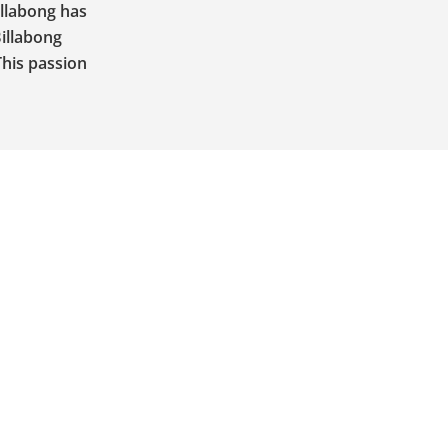
illabong has
Billabong
This passion