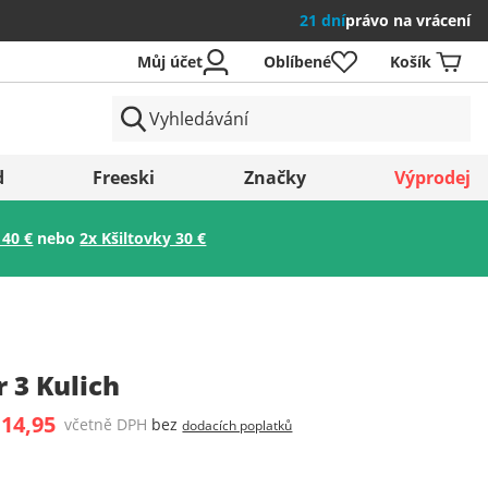
21 dní
právo na vrácení
Můj účet
Oblíbené
Košík
země
d
Freeski
Značky
Výprodej
 40 €
nebo
2x Kšiltovky 30 €
Uložit
 3 Kulich
 14,95
včetně DPH
bez
dodacích poplatků