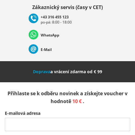
Vybrat zemi
Zákaznický servis (časy v CET)
+43 316 455 123
po-pá: 8:00 - 18:00
Deutschland
Österreich
Schweiz (Deutsch)
WhatsApp
Suisse (Français)
Svizzera (Italiano)
France
E-Mail
Nederland
Italia (Italiano)
Italien (Deutsch)
Doprava
a vrácení zdarma od € 99
España
Suomi
United Kingdom
Přihlaste se k odběru novinek a získejte voucher v
Sverige
Slovenija
België (Nederlands)
hodnotě
10 €
.
E-mailová adresa
Belgique (Français)
Danmark
Norge
Všechny země