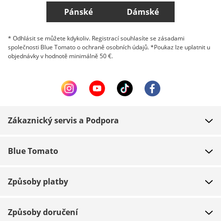
Pánské
Dámské
* Odhlásit se můžete kdykoliv. Registrací souhlasíte se zásadami
společnosti Blue Tomato o ochraně osobních údajů. *Poukaz lze uplatnit u
objednávky v hodnotě minimálně 50 €.
Zákaznický servis a Podpora
FAQ
Blue Tomato
Kontakt
O nás
Platba
Způsoby platby
Obchody
Dodání
Práce
Navrácení zboží
Způsoby doručení