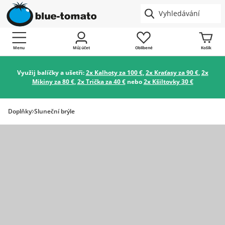
Menu
Můj účet
Oblíbené
Košík
Využij balíčky a ušetři:
2x Kalhoty za 100 €
,
2x Kraťasy za 90 €
,
2x
Mikiny za 80 €
,
2x Trička za 40 €
nebo
2x Kšiltovky 30 €
Doplňky
Sluneční brýle