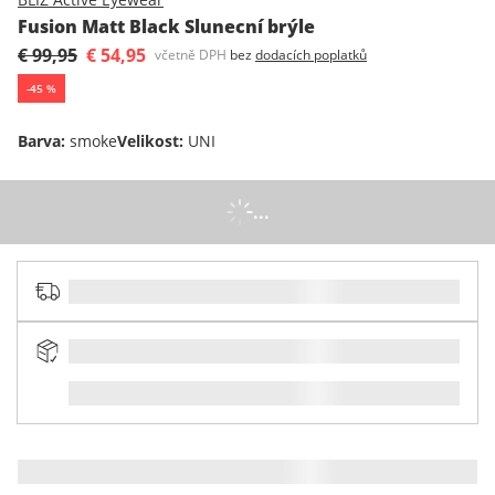
Fusion Matt Black Slunecní brýle
€ 99,95
€ 54,95
včetně DPH
bez
dodacích poplatků
-
45
%
Barva
:
smoke
Velikost
:
UNI
...