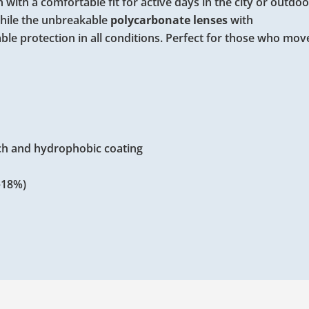
with a comfortable fit for active days in the city or outdoo
while the unbreakable
polycarbonate lenses
with
able protection in all conditions. Perfect for those who mo
tch and hydrophobic coating
8–18%)