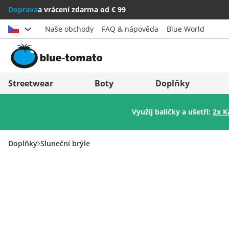
Doprava
a vrácení zdarma od € 99
Naše obchody
FAQ & nápověda
Blue World
Vybrat zemi
Deutschland
Nederland
Streetwear
Boty
Doplňky
Österreich
Italia (Italiano)
Využij balíčky a ušetři:
2x K
Schweiz (Deutsch)
Italien (Deutsch)
Suisse (Français)
España
Doplňky
Sluneční brýle
Svizzera (Italiano)
Suomi
France
United Kingdom