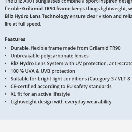
The Bliz A001 sunglasses combine a sport-inspired design 
flexible
Grilamid TR90 frame
keeps things lightweight, 
Bliz Hydro Lens Technology
ensure clear vision and reli
life at full speed.
Features
Durable, flexible frame made from Grilamid TR90
Unbreakable polycarbonate lenses
Bliz Hydro Lens System with UV protection, anti-scra
100 % UVA & UVB protection
Suitable for bright light conditions (Category 3 / VLT 
CE-certified according to EU safety standards
XL fit for an active lifestyle
Lightweight design with everyday wearability