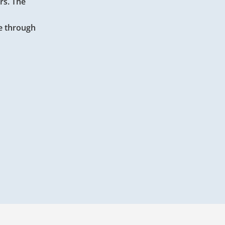
rs. The
ve through