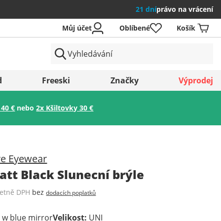
21 dní
právo na vrácení
Můj účet
Oblíbené
Košík
země
d
Freeski
Značky
Výprodej
 40 €
nebo
2x Kšiltovky 30 €
Uložit
ve Eyewear
att Black Slunecní brýle
četně DPH
bez
dodacích poplatků
 w blue mirror
Velikost
:
UNI