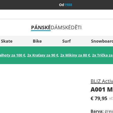
Od
1988
PÁNSKÉ
DÁMSKÉ
DĚTI
Všechny 
Sverige
Skate
Bike
Surf
Snowboar
Slovenija
alhoty za 100 €
,
2x Kraťasy za 90 €
,
2x Mikiny za 80 €
,
2x Trička za
België (Nederlands)
Belgique (Français)
Danmark
BLIZ Acti
Norge
A001 M
€ 79,95
v
Barva
:
grey