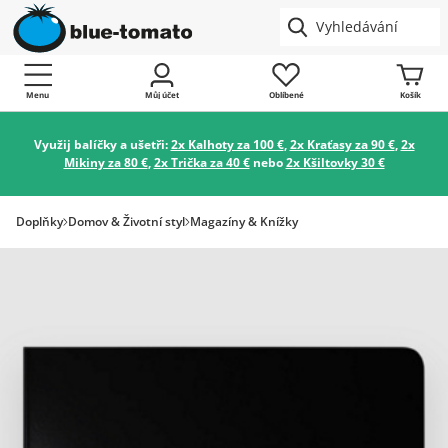
Menu
Můj účet
Oblíbené
Košík
Využij balíčky a ušetři:
2x Kalhoty za 100 €
,
2x Kraťasy za 90 €
,
2x
Mikiny za 80 €
,
2x Trička za 40 €
nebo
2x Kšiltovky 30 €
Doplňky
Domov & Životní styl
Magazíny & Knížky