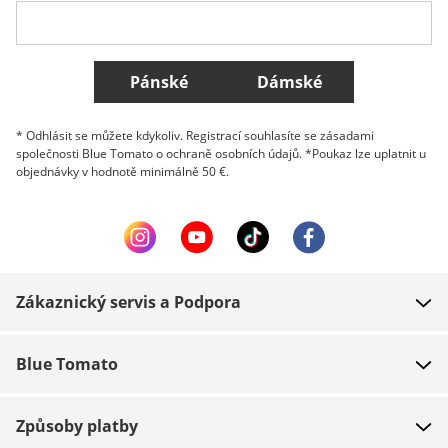
Všechny země
Pánské
Dámské
* Odhlásit se můžete kdykoliv. Registrací souhlasíte se zásadami
společnosti Blue Tomato o ochraně osobních údajů. *Poukaz lze uplatnit u
objednávky v hodnotě minimálně 50 €.
Zákaznický servis a Podpora
FAQ
Blue Tomato
Kontakt
O nás
Platba
Způsoby platby
Obchody