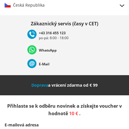
Česká Republika
Vybrat zemi
Zákaznický servis (časy v CET)
+43 316 455 123
po-pá: 8:00 - 18:00
Deutschland
Österreich
Schweiz (Deutsch)
WhatsApp
Suisse (Français)
Svizzera (Italiano)
France
E-Mail
Nederland
Italia (Italiano)
Italien (Deutsch)
Doprava
a vrácení zdarma od € 99
España
Suomi
United Kingdom
Přihlaste se k odběru novinek a získejte voucher v
Sverige
Slovenija
België (Nederlands)
hodnotě
10 €
.
E-mailová adresa
Belgique (Français)
Danmark
Norge