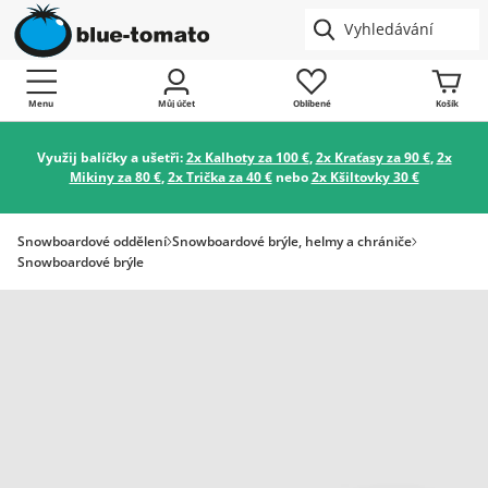
Menu
Můj účet
Oblíbené
Košík
Využij balíčky a ušetři:
2x Kalhoty za 100 €
,
2x Kraťasy za 90 €
,
2x
Mikiny za 80 €
,
2x Trička za 40 €
nebo
2x Kšiltovky 30 €
Snowboardové oddělení
Snowboardové brýle, helmy a chrániče
Snowboardové brýle