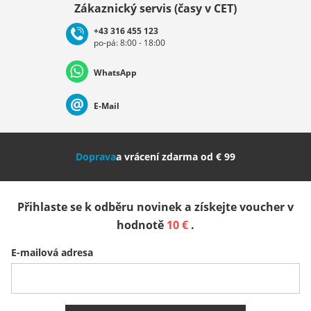
Zákaznický servis (časy v CET)
+43 316 455 123
po-pá: 8:00 - 18:00
Deutschland
Österreich
Schweiz (Deutsch)
WhatsApp
Suisse (Français)
Svizzera (Italiano)
France
E-Mail
Nederland
Italia (Italiano)
Italien (Deutsch)
Doprava
a vrácení zdarma od € 99
España
Suomi
United Kingdom
Přihlaste se k odběru novinek a získejte voucher v
Sverige
Slovenija
België (Nederlands)
hodnotě
10 €
.
E-mailová adresa
Belgique (Français)
Danmark
Norge
Všechny země