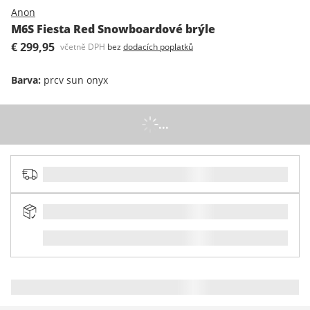
Anon
M6S Fiesta Red Snowboardové brýle
€ 299,95
včetně DPH
bez
dodacích poplatků
Barva
:
prcv sun onyx
...