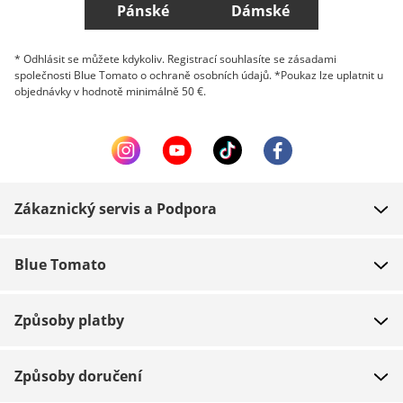
Pánské
Dámské
* Odhlásit se můžete kdykoliv. Registrací souhlasíte se zásadami
společnosti Blue Tomato o ochraně osobních údajů. *Poukaz lze uplatnit u
objednávky v hodnotě minimálně 50 €.
Zákaznický servis a Podpora
FAQ
Blue Tomato
Kontakt
O nás
Platba
Způsoby platby
Obchody
Dodání
Práce
Navrácení zboží
Způsoby doručení
Team riders
Dárkové poukazy