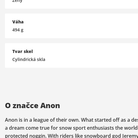
Ženy
Váha
494
g
Tvar skel
Cylindrická skla
O značce Anon
Anon is in a league of their own. What started off as a d
a dream come true for snow sport enthusiasts the world ov
protected noggin. With riders like snowboard god Jeremy