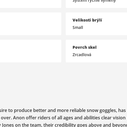
Systém rychlé výměny
Velikosti brýlí
Small
Povrch skel
Zrcadlová
esire to produce better and more reliable snow goggles, has
er. Anon offer riders of all ages and abilities clear vision
 Jones on the team, their credibility goes above and beyon