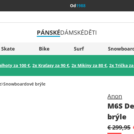
Od
1988
PÁNSKÉ
DÁMSKÉ
DĚTI
Všechny 
Sverige
Skate
Bike
Surf
Snowboar
Slovenija
alhoty za 100 €
,
2x Kraťasy za 90 €
,
2x Mikiny za 80 €
,
2x Trička za
België (Nederlands)
Belgique (Français)
e
Snowboardové brýle
Danmark
Anon
Norge
M6S De
brýle
€ 299,95