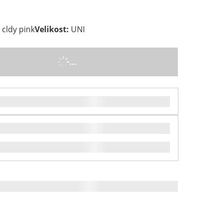
 cldy pink
Velikost
:
UNI
...