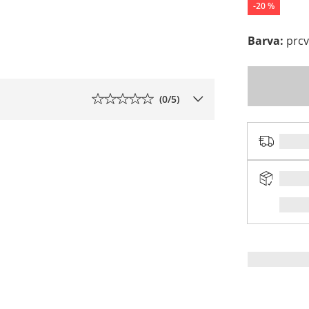
-
20
%
Barva
:
prcv
(
0
/5)