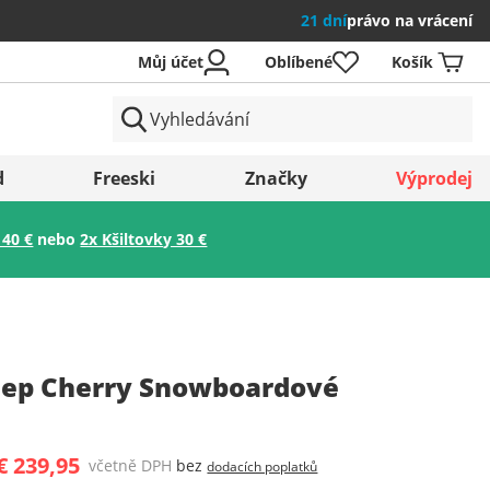
21 dní
právo na vrácení
Můj účet
Oblíbené
Košík
země
d
Freeski
Značky
Výprodej
 40 €
nebo
2x Kšiltovky 30 €
Uložit
ep Cherry Snowboardové
€ 239,95
včetně DPH
bez
dodacích poplatků