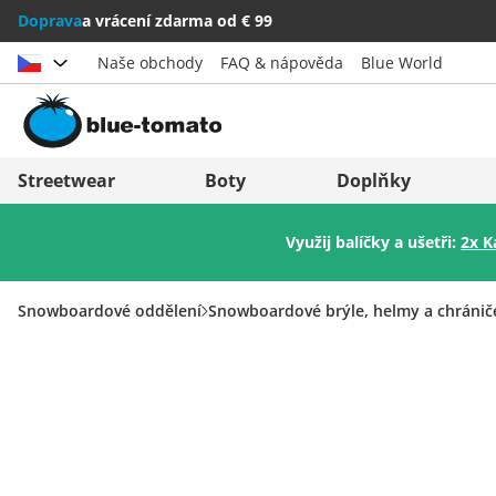
Doprava
a vrácení zdarma od € 99
Naše obchody
FAQ & nápověda
Blue World
Vybrat zemi
Deutschland
Nederland
Streetwear
Boty
Doplňky
Österreich
Italia (Italiano)
Využij balíčky a ušetři:
2x K
Schweiz (Deutsch)
Italien (Deutsch)
Suisse (Français)
España
Snowboardové oddělení
Snowboardové brýle, helmy a chránič
Svizzera (Italiano)
Suomi
France
United Kingdom