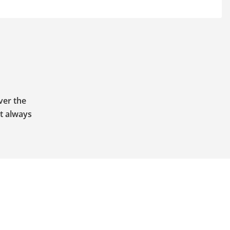
ver the
dt always