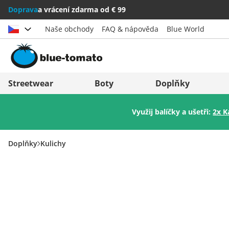
Doprava
a vrácení zdarma od € 99
Naše obchody
FAQ & nápověda
Blue World
Vybrat zemi
Deutschland
Nederland
Streetwear
Boty
Doplňky
Österreich
Italia (Italiano)
Využij balíčky a ušetři:
2x K
Schweiz (Deutsch)
Italien (Deutsch)
Suisse (Français)
España
Doplňky
Kulichy
Svizzera (Italiano)
Suomi
France
United Kingdom