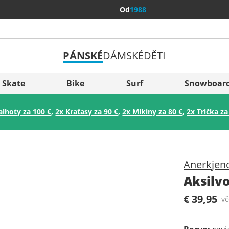
Od
1988
PÁNSKÉ
DÁMSKÉ
DĚTI
Všechny 
Sverige
Skate
Bike
Surf
Snowboar
Slovenija
alhoty za 100 €
,
2x Kraťasy za 90 €
,
2x Mikiny za 80 €
,
2x Trička za
België (Nederlands)
Belgique (Français)
Danmark
Anerkjen
Norge
Aksilv
€ 39,95
v