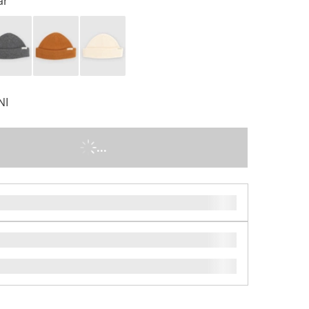
ar
NI
...