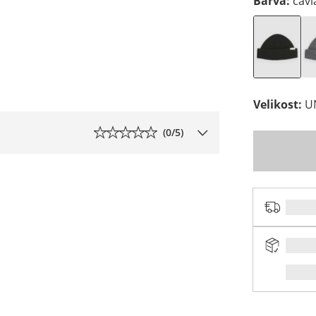
Barva
:
cavi
Velikost
:
U
(
0
/5)