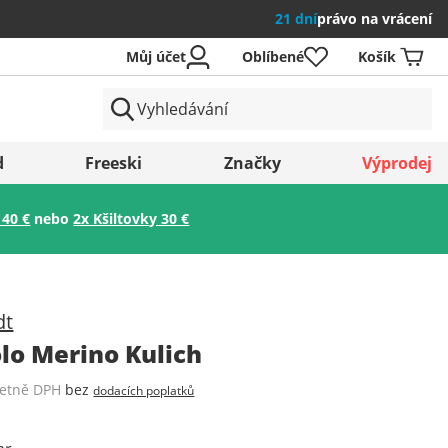
21 dní
právo na vrácení
Můj účet
Oblíbené
Košík
země
d
Freeski
Značky
Výprodej
 40 €
nebo
2x Kšiltovky 30 €
Uložit
dt
olo Merino Kulich
četně DPH
bez
dodacích poplatků