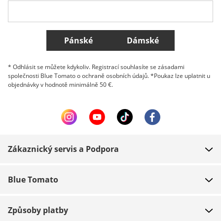
Všechny země
Pánské
Dámské
* Odhlásit se můžete kdykoliv. Registrací souhlasíte se zásadami
společnosti Blue Tomato o ochraně osobních údajů. *Poukaz lze uplatnit u
objednávky v hodnotě minimálně 50 €.
Zákaznický servis a Podpora
FAQ
Blue Tomato
Kontakt
O nás
Platba
Způsoby platby
Obchody