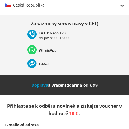
Česká Republika
Vybrat zemi
Zákaznický servis (časy v CET)
+43 316 455 123
po-pá: 8:00 - 18:00
Deutschland
Österreich
Schweiz (Deutsch)
WhatsApp
Suisse (Français)
Svizzera (Italiano)
France
E-Mail
Nederland
Italia (Italiano)
Italien (Deutsch)
Doprava
a vrácení zdarma od € 99
España
Suomi
United Kingdom
Přihlaste se k odběru novinek a získejte voucher v
Sverige
Slovenija
België (Nederlands)
hodnotě
10 €
.
E-mailová adresa
Belgique (Français)
Danmark
Norge