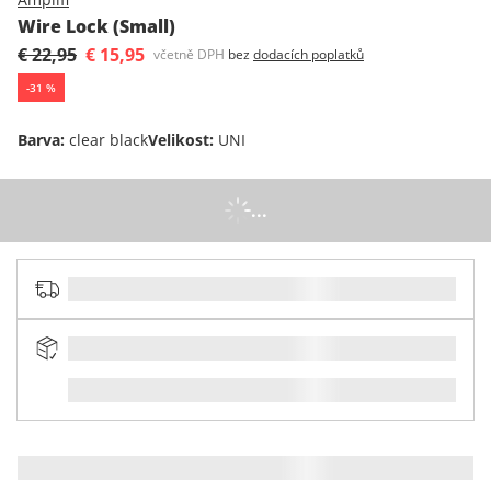
Wire Lock (Small)
€ 22,95
€ 15,95
včetně DPH
bez
dodacích poplatků
-
31
%
Barva
:
clear black
Velikost
:
UNI
...