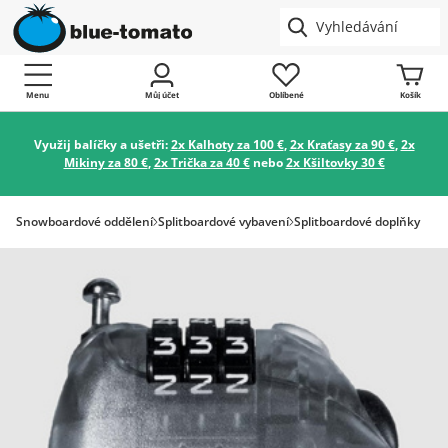
Menu
Můj účet
Oblíbené
Košík
Využij balíčky a ušetři:
2x Kalhoty za 100 €
,
2x Kraťasy za 90 €
,
2x
Mikiny za 80 €
,
2x Trička za 40 €
nebo
2x Kšiltovky 30 €
Snowboardové oddělení
Splitboardové vybavení
Splitboardové doplňky