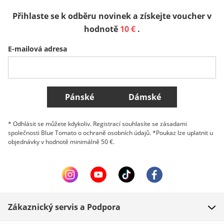
Přihlaste se k odběru novinek a získejte voucher v
Sverige
Slovenija
België (Nederlands)
hodnotě
10 €
.
E-mailová adresa
Belgique (Français)
Danmark
Norge
Všechny země
Pánské
Dámské
* Odhlásit se můžete kdykoliv. Registrací souhlasíte se zásadami
společnosti Blue Tomato o ochraně osobních údajů. *Poukaz lze uplatnit u
objednávky v hodnotě minimálně 50 €.
Zákaznický servis a Podpora