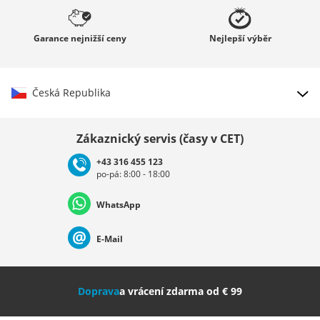
Garance
nejnižší ceny
Nejlepší
výběr
Česká Republika
Vybrat zemi
Zákaznický servis (časy v CET)
+43 316 455 123
po-pá: 8:00 - 18:00
Deutschland
Österreich
Schweiz (Deutsch)
WhatsApp
Suisse (Français)
Svizzera (Italiano)
France
E-Mail
Nederland
Italia (Italiano)
Italien (Deutsch)
Doprava
a vrácení zdarma od € 99
España
Suomi
United Kingdom