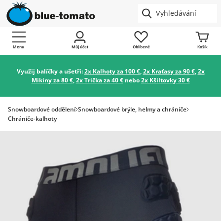
Menu
Můj účet
Oblíbené
Košík
Využij balíčky a ušetři:
2x Kalhoty za 100 €
,
2x Kraťasy za 90 €
,
2x
Mikiny za 80 €
,
2x Trička za 40 €
nebo
2x Kšiltovky 30 €
Snowboardové oddělení
Snowboardové brýle, helmy a chrániče
Chrániče-kalhoty