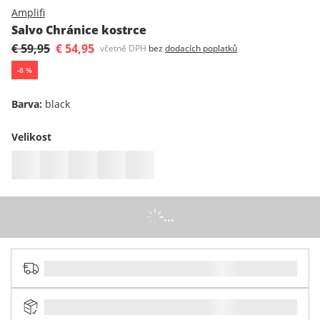
Amplifi
Salvo Chránice kostrce
€ 59,95
€ 54,95
včetně DPH
bez
dodacích poplatků
-
8
%
Barva
:
black
Velikost
...