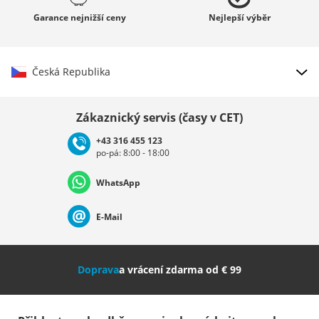
Garance
nejnižší ceny
Nejlepší
výběr
Česká Republika
Vybrat zemi
Zákaznický servis (časy v CET)
+43 316 455 123
po-pá: 8:00 - 18:00
Deutschland
Österreich
Schweiz (Deutsch)
WhatsApp
Suisse (Français)
Svizzera (Italiano)
France
E-Mail
Nederland
Italia (Italiano)
Italien (Deutsch)
Doprava
a vrácení zdarma od € 99
España
Suomi
United Kingdom