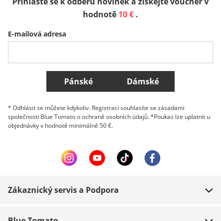
Přihlaste se k odběru novinek a získejte voucher v
Sverige
Slovenija
België (Nederlands)
hodnotě
10 €
.
E-mailová adresa
Belgique (Français)
Danmark
Norge
Všechny země
Pánské
Dámské
* Odhlásit se můžete kdykoliv. Registrací souhlasíte se zásadami
společnosti Blue Tomato o ochraně osobních údajů. *Poukaz lze uplatnit u
objednávky v hodnotě minimálně 50 €.
Zákaznický servis a Podpora
FAQ
Blue Tomato