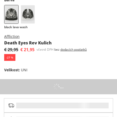
black lava wash
Affliction
Death Eyes Rev Kulich
€ 29,95
€ 21,95
včetně DPH
bez
dodacích poplatků
-
27
%
Velikost
:
UNI
...