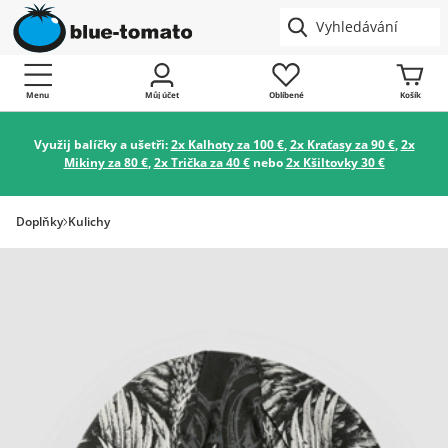
Menu
Můj účet
Oblíbené
Košík
Využij balíčky a ušetři:
2x Kalhoty za 100 €
,
2x Kraťasy za 90 €
,
2x
Mikiny za 80 €
,
2x Trička za 40 €
nebo
2x Kšiltovky 30 €
Doplňky
Kulichy