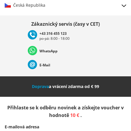
Česká Republika
Vybrat zemi
Zákaznický servis (časy v CET)
+43 316 455 123
po-pá: 8:00 - 18:00
Deutschland
Österreich
Schweiz (Deutsch)
WhatsApp
Suisse (Français)
Svizzera (Italiano)
France
E-Mail
Nederland
Italia (Italiano)
Italien (Deutsch)
Doprava
a vrácení zdarma od € 99
España
Suomi
United Kingdom
Přihlaste se k odběru novinek a získejte voucher v
Sverige
Slovenija
België (Nederlands)
hodnotě
10 €
.
E-mailová adresa
Belgique (Français)
Danmark
Norge