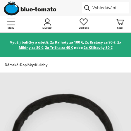
Menu
Můj účet
Oblíbené
Košík
Využij balíčky a ušetři:
2x Kalhoty za 100 €
,
2x Kraťasy za 90 €
,
2x
Mikiny za 80 €
,
2x Trička za 40 €
nebo
2x Kšiltovky 30 €
Dámské
Doplňky
Kulichy