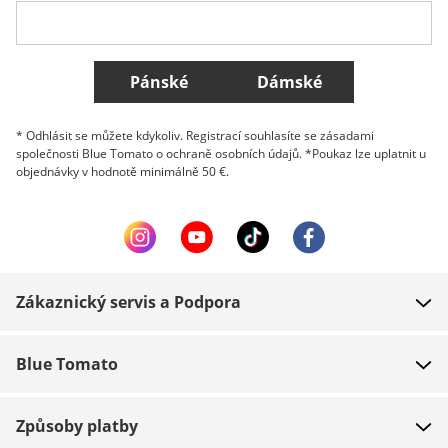
Všechny země
Pánské
Dámské
* Odhlásit se můžete kdykoliv. Registrací souhlasíte se zásadami
společnosti Blue Tomato o ochraně osobních údajů. *Poukaz lze uplatnit u
objednávky v hodnotě minimálně 50 €.
Zákaznický servis a Podpora
FAQ
Blue Tomato
Kontakt
O nás
Platba
Způsoby platby
Obchody