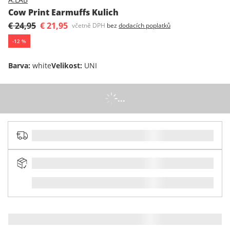
Cow Print Earmuffs Kulich
€ 24,95
€ 21,95
včetně DPH
bez
dodacích poplatků
-
12
%
Barva
:
white
Velikost
:
UNI
...