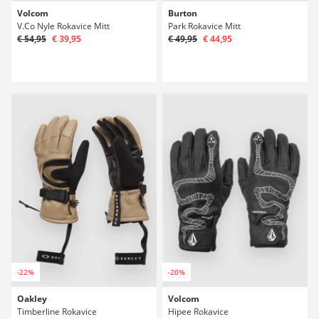
Volcom
Burton
V.Co Nyle Rokavice Mitt
Park Rokavice Mitt
€ 54,95
€ 39,95
€ 49,95
€ 44,95
-22%
-20%
Oakley
Volcom
Timberline Rokavice
Hipee Rokavice