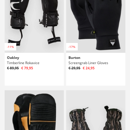
-11%
-17%
Oakley
Burton
Timberline Rokavice
Screengrab Liner Gloves
€ 89,95
€ 79,95
€ 29,95
€ 24,95