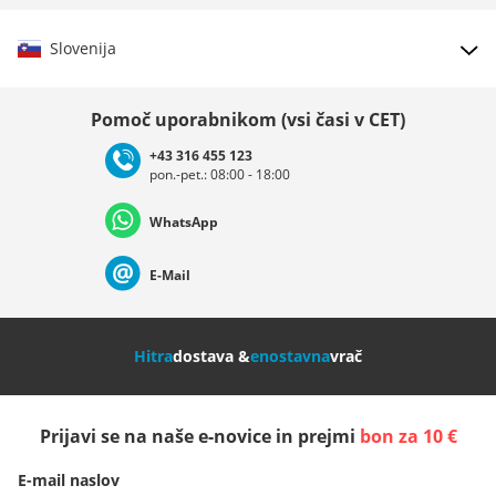
Slovenija
Izberi državo
Pomoč uporabnikom (vsi časi v CET)
+43 316 455 123
pon.-pet.: 08:00 - 18:00
Deutschland
Österreich
Schweiz (Deutsch)
WhatsApp
Suisse (Français)
Svizzera (Italiano)
France
E-Mail
Nederland
Italia (Italiano)
Italien (Deutsch)
Hitra
dostava &
enostavna
vrač
España
Suomi
United Kingdom
Prijavi se na naše e-novice in prejmi
bon za 10 €
Sverige
Slovenija
België (Nederlands)
E-mail naslov