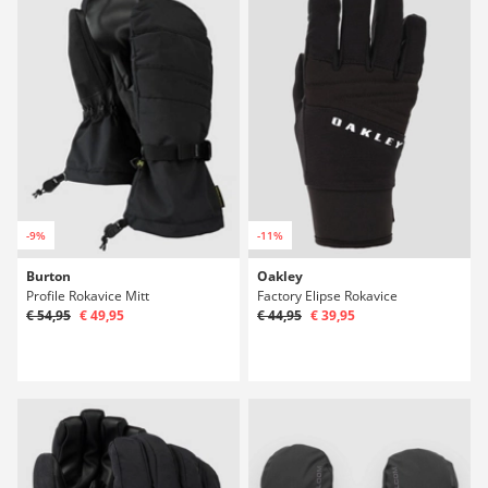
-9%
-11%
Burton
Oakley
Profile Rokavice Mitt
Factory Elipse Rokavice
€ 54,95
€ 49,95
€ 44,95
€ 39,95