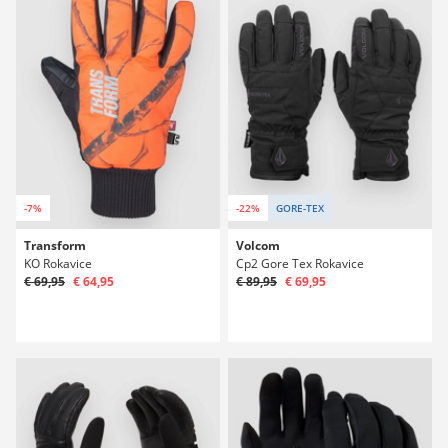
-7%
-22%
GORE-TEX
Transform
Volcom
KO Rokavice
Cp2 Gore Tex Rokavice
€ 69,95
€ 64,95
€ 89,95
€ 69,95