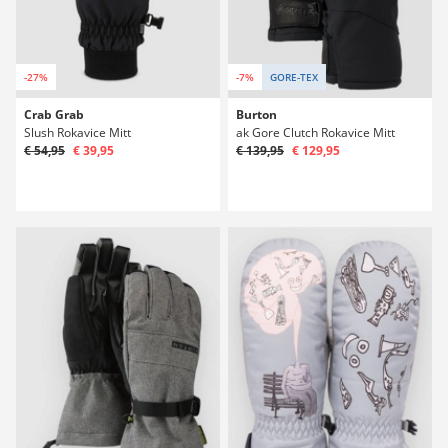
-27%
-7%
GORE-TEX
Crab Grab
Burton
Slush Rokavice Mitt
ak Gore Clutch Rokavice Mitt
€ 54,95
€ 39,95
€ 139,95
€ 129,95