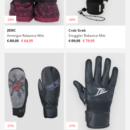
-28%
-20%
JBMC
Crab Grab
Amongst Rokavice Mitt
Snuggler Rokavice Mitt
€ 89,95
€ 64,95
€ 99,95
€ 79,95
-27%
-27%