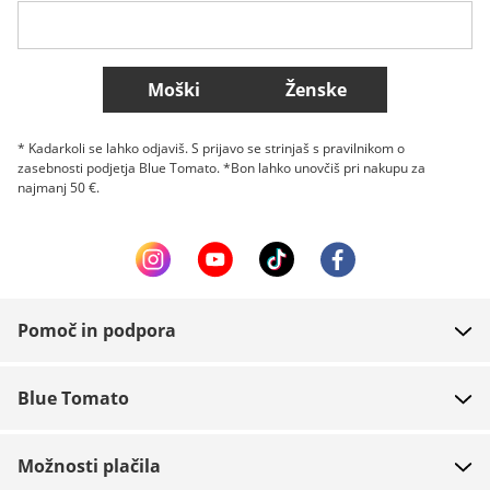
Belgique (Français)
Danmark
Norge
Več držav
Moški
Ženske
* Kadarkoli se lahko odjaviš. S prijavo se strinjaš s pravilnikom o
zasebnosti podjetja Blue Tomato. *Bon lahko unovčiš pri nakupu za
najmanj 50 €.
Pomoč in podpora
FAQ
Blue Tomato
Kontakt
O podjetju
Plačilo
Možnosti plačila
Trgovine