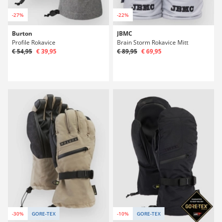
-27%
-22%
Burton
JBMC
Profile Rokavice
Brain Storm Rokavice Mitt
€ 54,95
€ 39,95
€ 89,95
€ 69,95
-30%
GORE-TEX
-10%
GORE-TEX