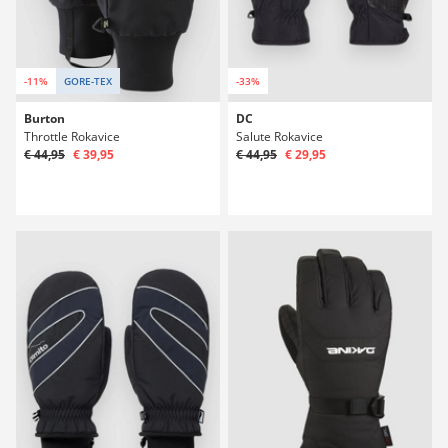
-11%
GORE-TEX
-33%
Burton
DC
Throttle Rokavice
Salute Rokavice
€ 44,95
€ 39,95
€ 44,95
€ 29,95