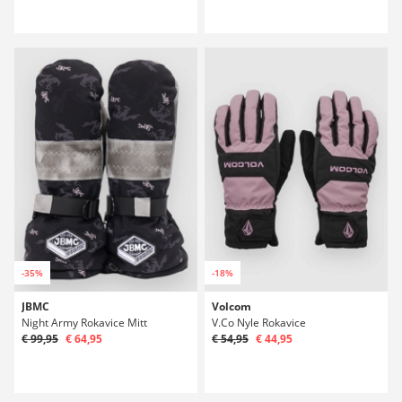
-35%
-18%
JBMC
Volcom
Night Army Rokavice Mitt
V.Co Nyle Rokavice
€ 99,95
€ 64,95
€ 54,95
€ 44,95