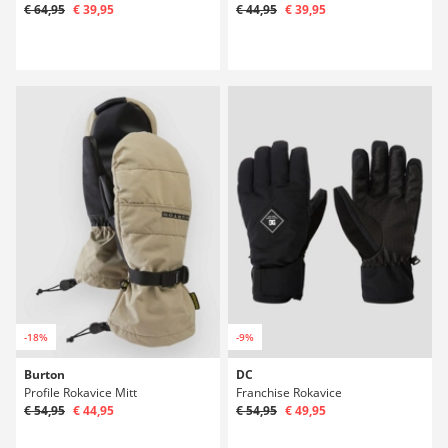
€ 64,95
€ 39,95
€ 44,95
€ 39,95
-18%
-9%
Burton
DC
Profile Rokavice Mitt
Franchise Rokavice
€ 54,95
€ 44,95
€ 54,95
€ 49,95