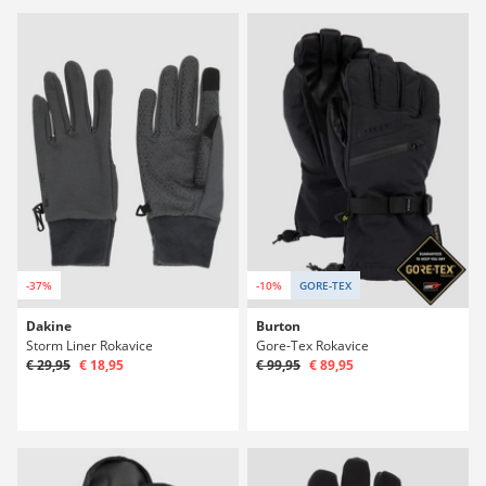
-37%
-10%
GORE-TEX
Dakine
Burton
Storm Liner Rokavice
Gore-Tex Rokavice
€ 29,95
€ 18,95
€ 99,95
€ 89,95