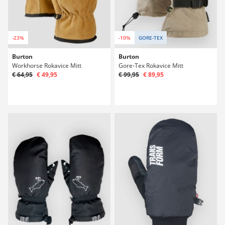
-23%
-10%
GORE-TEX
Burton
Burton
Workhorse Rokavice Mitt
Gore-Tex Rokavice Mitt
€ 64,95
€ 49,95
€ 99,95
€ 89,95