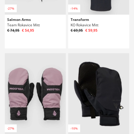
-27%
-14%
Salmon Arms
Transform
Team Rokavice Mitt
KO Rokavice Mitt
€ 74,95
€ 54,95
€ 69,95
€ 59,95
-27%
-10%