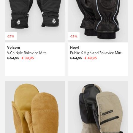
-27%
-23%
Volcom
Howl
V.Co Nyle Rokavice Mitt
Public X Highland Rokavice Mitt
€ 54,95
€ 39,95
€ 64,95
€ 49,95