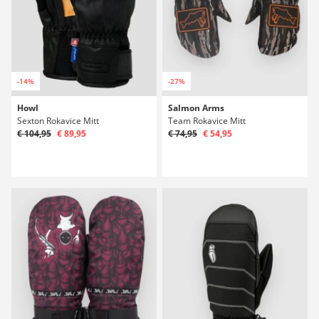
-14%
-27%
Howl
Salmon Arms
Sexton Rokavice Mitt
Team Rokavice Mitt
€ 104,95
€ 89,95
€ 74,95
€ 54,95