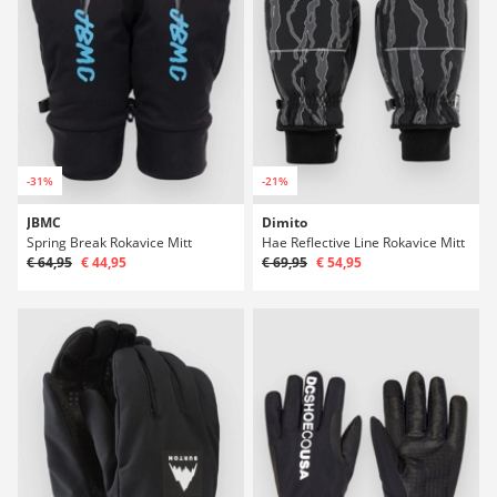
-31%
-21%
JBMC
Dimito
Spring Break Rokavice Mitt
Hae Reflective Line Rokavice Mitt
€ 64,95
€ 44,95
€ 69,95
€ 54,95