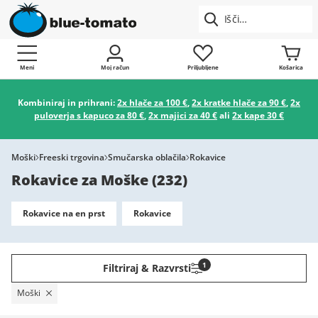
Meni
Moj račun
Priljubljene
Košarica
Kombiniraj in prihrani:
2x hlače za 100 €
,
2x kratke hlače za 90 €
,
2x
puloverja s kapuco za 80 €
,
2x majici za 40 €
ali
2x kape 30 €
Moški
Freeski trgovina
Smučarska oblačila
Rokavice
Rokavice za Moške
(
232
)
Rokavice na en prst
Rokavice
1
Filtriraj & Razvrsti
Moški