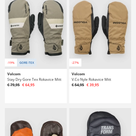
-19%
GORE-TEX
-27%
Volcom
Volcom
Stay Dry Gore Tex Rokavice Mitt
V.Co Nyle Rokavice Mitt
€ 79,95
€ 64,95
€ 54,95
€ 39,95