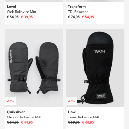
Level
Transform
Web Rokavice Mitt
TDI Rokavice
€ 54,95
€ 39,95
€ 74,95
€ 54,95
-18%
-25%
Quiksilver
Howl
Mission Rokavice Mitt
Team Rokavice Mitt
€ 54,95
€ 44,95
€ 59,95
€ 44,95