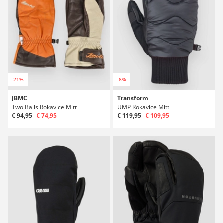
-21%
-8%
JBMC
Transform
Two Balls Rokavice Mitt
UMP Rokavice Mitt
€ 94,95
€ 74,95
€ 119,95
€ 109,95