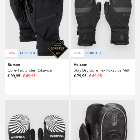
-30%
GORE-TEX
-13%
GORE-TEX
Burton
Volcom
Gore-Tex Under Rokavice
Stay Dry Gore Tex Rokavice Mitt
€ 99,95
€ 69,95
€ 79,95
€ 69,95