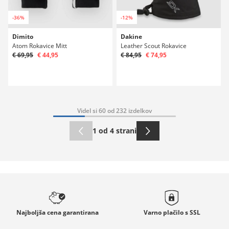
-36%
-12%
Dimito
Dakine
Atom Rokavice Mitt
Leather Scout Rokavice
€ 69,95
€ 44,95
€ 84,95
€ 74,95
Videl si 60 od 232 izdelkov
1 od 4 strani
Najboljša cena
garantirana
Varno plačilo s
SSL