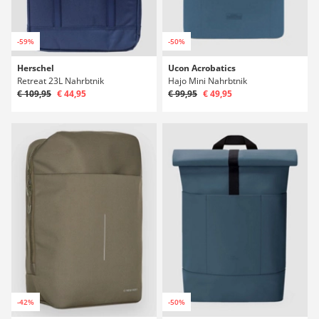
-59%
-50%
Herschel
Ucon Acrobatics
Retreat 23L Nahrbtnik
Hajo Mini Nahrbtnik
€ 109,95
€ 44,95
€ 99,95
€ 49,95
-42%
-50%