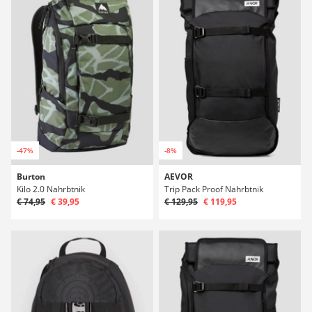
-47%
-8%
Burton
AEVOR
Kilo 2.0 Nahrbtnik
Trip Pack Proof Nahrbtnik
€ 74,95
€ 39,95
€ 129,95
€ 119,95