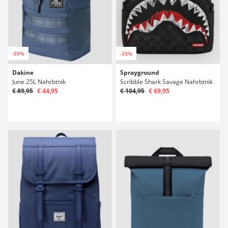
-50%
-33%
Dakine
Sprayground
June 25L Nahrbtnik
Scribble Shark Savage Nahrbtnik
€ 89,95
€ 44,95
€ 104,95
€ 69,95