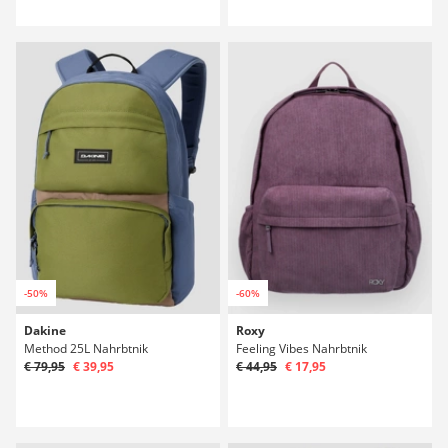
-50%
-60%
Dakine
Roxy
Method 25L Nahrbtnik
Feeling Vibes Nahrbtnik
€ 79,95
€ 39,95
€ 44,95
€ 17,95