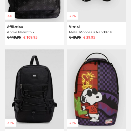
-8%
-20%
Affliction
Vitriol
Above Nahrbtnik
Metal Mophesis Nahrbtnik
€ 119,95
€ 109,95
€ 49,95
€ 39,95
-13%
-23%