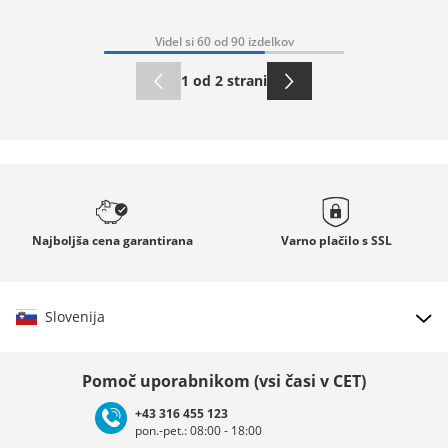
Videl si 60 od 90 izdelkov
1 od 2 strani
Najboljša cena
garantirana
Varno plačilo s
SSL
Slovenija
Izberi državo
Pomoč uporabnikom (vsi časi v CET)
+43 316 455 123
pon.-pet.: 08:00 - 18:00
Deutschland
Österreich
Schweiz (Deutsch)