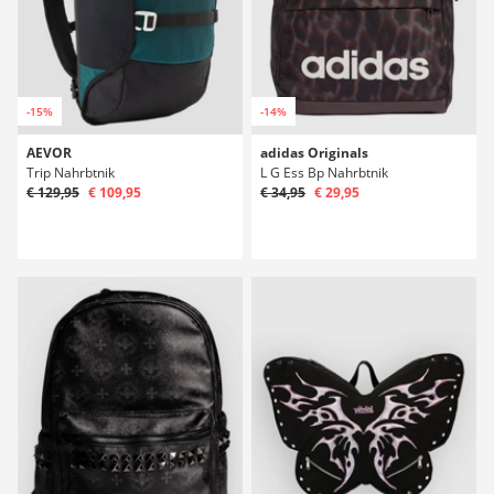
-15%
-14%
AEVOR
adidas Originals
Trip Nahrbtnik
L G Ess Bp Nahrbtnik
€ 129,95
€ 109,95
€ 34,95
€ 29,95