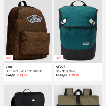
-33%
-27%
Vans
AEVOR
Old Skool Classic Nahrbtnik
Day Nahrbtnik
€ 44,95
€ 29,95
€ 109,95
€ 79,95