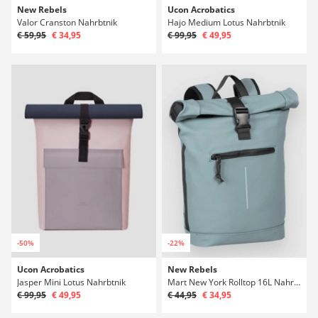
New Rebels
Ucon Acrobatics
Valor Cranston Nahrbtnik
Hajo Medium Lotus Nahrbtnik
€ 59,95
€ 34,95
€ 99,95
€ 49,95
-50%
-22%
Ucon Acrobatics
New Rebels
Jasper Mini Lotus Nahrbtnik
Mart New York Rolltop 16L Nahrbtnik
€ 99,95
€ 49,95
€ 44,95
€ 34,95