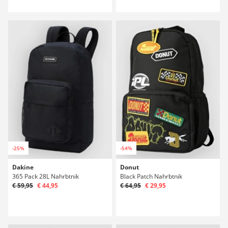
-25%
-54%
Dakine
Donut
365 Pack 28L Nahrbtnik
Black Patch Nahrbtnik
€ 59,95
€ 44,95
€ 64,95
€ 29,95