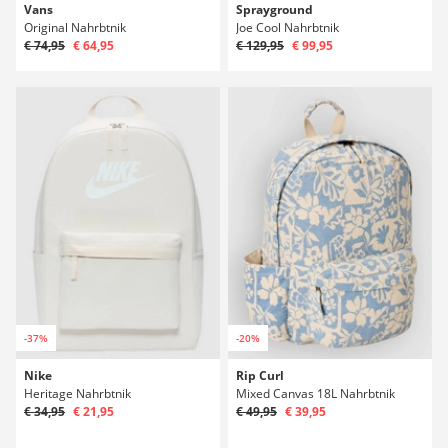
Vans
Sprayground
Original Nahrbtnik
Joe Cool Nahrbtnik
€ 74,95
€ 64,95
€ 129,95
€ 99,95
-37%
-20%
Nike
Rip Curl
Heritage Nahrbtnik
Mixed Canvas 18L Nahrbtnik
€ 34,95
€ 21,95
€ 49,95
€ 39,95