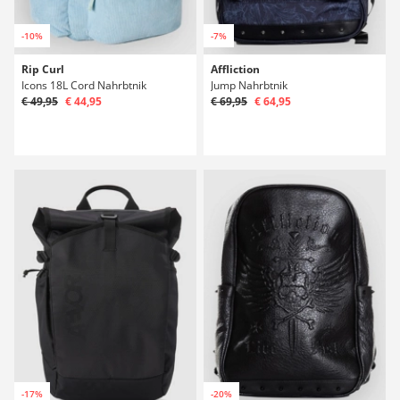
-10%
-7%
Rip Curl
Affliction
Icons 18L Cord Nahrbtnik
Jump Nahrbtnik
€ 49,95
€ 44,95
€ 69,95
€ 64,95
-17%
-20%