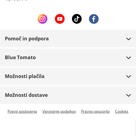
Pomoč in podpora
FAQ
Blue Tomato
Kontakt
O podjetju
Plačilo
Možnosti plačila
Trgovine
Dostava
Zaposlitev
Vračila
Možnosti dostave
Team riders
Boni
Na voljo hitra dostava
Pogoji poslovanja
Varovanje podatkov
Pravno opozorilo
Cookies
Blue World
Sledenje pošiljki
Predplačilo
Za novinarje
Zumiez