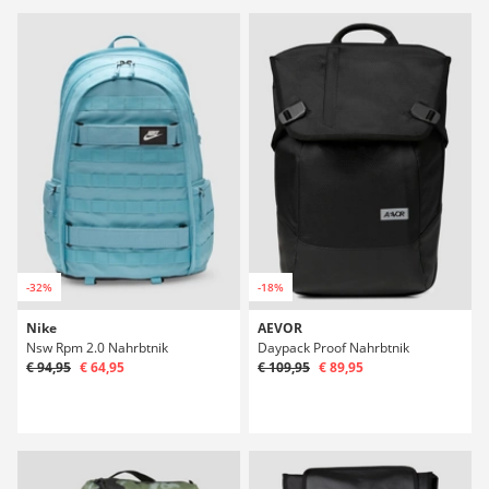
-32%
-18%
Nike
AEVOR
Nsw Rpm 2.0 Nahrbtnik
Daypack Proof Nahrbtnik
€ 94,95
€ 64,95
€ 109,95
€ 89,95