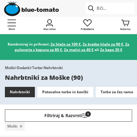
Meni
Moj račun
Priljubljene
Košarica
Kombiniraj in prihrani:
2x hlače za 100 €
,
2x kratke hlače za 90 €
,
2x
puloverja s kapuco za 80 €
,
2x majici za 40 €
ali
2x kape 30 €
Moški
Dodatki
Torbe
Nahrbtniki
Nahrbtniki za Moške
(
90
)
Nahrbtniki
Potovalne torbe in kovčki
Torbe za čez ramo
1
Filtriraj & Razvrsti
Moški