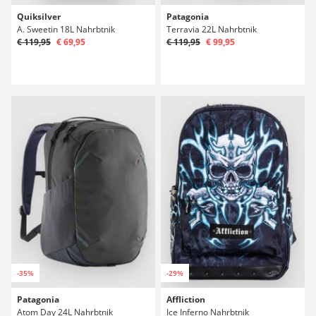
Quiksilver
Patagonia
A. Sweetin 18L Nahrbtnik
Terravia 22L Nahrbtnik
€ 119,95
€ 69,95
€ 119,95
€ 99,95
-35%
-29%
Patagonia
Affliction
Atom Day 24L Nahrbtnik
Ice Inferno Nahrbtnik