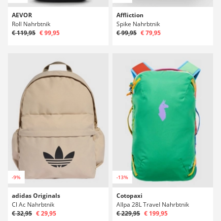
AEVOR
Affliction
Roll Nahrbtnik
Spike Nahrbtnik
€ 119,95
€ 99,95
€ 99,95
€ 79,95
-9%
-13%
adidas Originals
Cotopaxi
Cl Ac Nahrbtnik
Allpa 28L Travel Nahrbtnik
€ 32,95
€ 29,95
€ 229,95
€ 199,95