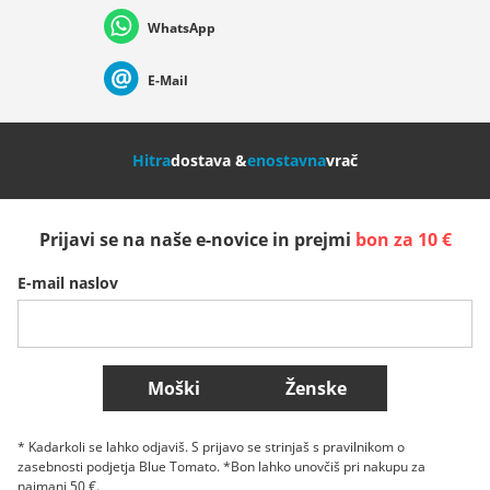
WhatsApp
Suisse (Français)
Svizzera (Italiano)
France
E-Mail
Nederland
Italia (Italiano)
Italien (Deutsch)
Hitra
dostava &
enostavna
vrač
España
Suomi
United Kingdom
Prijavi se na naše e-novice in prejmi
bon za 10 €
Sverige
Slovenija
België (Nederlands)
E-mail naslov
Belgique (Français)
Danmark
Norge
Več držav
Moški
Ženske
* Kadarkoli se lahko odjaviš. S prijavo se strinjaš s pravilnikom o
zasebnosti podjetja Blue Tomato. *Bon lahko unovčiš pri nakupu za
najmanj 50 €.