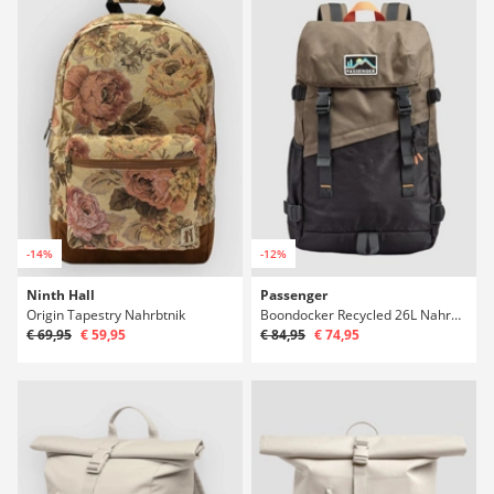
-14%
-12%
Ninth Hall
Passenger
Origin Tapestry Nahrbtnik
Boondocker Recycled 26L Nahrbtnik
€ 69,95
€ 59,95
€ 84,95
€ 74,95