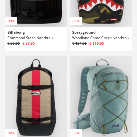
-33%
-11%
Billabong
Sprayground
Command Stash Nahrbtnik
Woodland Camo Check Nahrbtnik
€ 59,95
€ 39,95
€ 134,95
€ 119,95
-42%
-17%