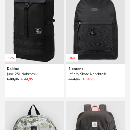
-50%
-46%
Dakine
Element
June 25L Nahrbtnik
Infinity Skate Nahrbtnik
€ 89,95
€ 44,95
€ 64,95
€ 34,95