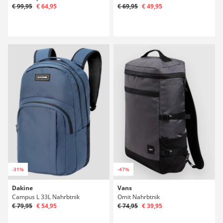
€ 99,95
€ 64,95
€ 69,95
€ 49,95
-31%
-47%
Dakine
Vans
Campus L 33L Nahrbtnik
Omit Nahrbtnik
€ 79,95
€ 54,95
€ 74,95
€ 39,95