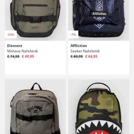
-33%
-7%
Element
Affliction
Mohave Nahrbtnik
Seeker Nahrbtnik
€ 74,95
€ 49,95
€ 69,95
€ 64,95