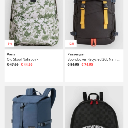
-6%
-12%
Vans
Passenger
Old Skool Nahrbtnik
Boondocker Recycled 26L Nahrbtnik
€ 47,95
€ 44,95
€ 84,95
€ 74,95