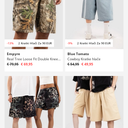
-13%
2 Kratki Hlači Za 90 EUR
-9%
2 Kratki Hlači Za 90 EUR
Empyre
Blue Tomato
Real Tree Loose Fit Double Knee Sk8 Kratke hlače
Cowboy Kratke hlače
€ 79,95
€ 69,95
€ 54,95
€ 49,95