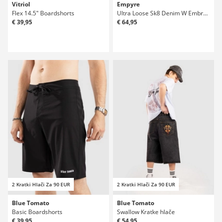
Vitriol
Empyre
Flex 14.5" Boardshorts
Ultra Loose Sk8 Denim W Embroidery Kratke hlače
€ 39,95
€ 64,95
2 Kratki Hlači Za 90 EUR
2 Kratki Hlači Za 90 EUR
Blue Tomato
Blue Tomato
Basic Boardshorts
Swallow Kratke hlače
€ 39,95
€ 54,95