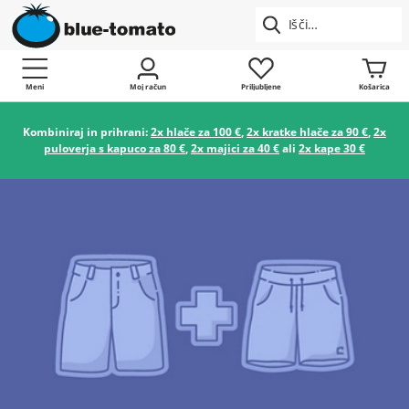
Meni
Moj račun
Priljubljene
Košarica
Kombiniraj in prihrani:
2x hlače za 100 €
,
2x kratke hlače za 90 €
,
2x
puloverja s kapuco za 80 €
,
2x majici za 40 €
ali
2x kape 30 €