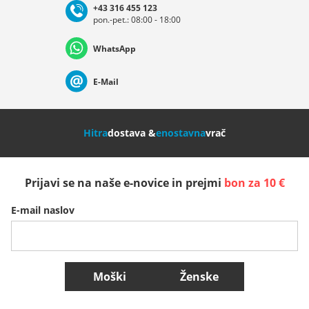
+43 316 455 123
pon.-pet.: 08:00 - 18:00
Deutschland
Österreich
Schweiz (Deutsch)
WhatsApp
Suisse (Français)
Svizzera (Italiano)
France
E-Mail
Nederland
Italia (Italiano)
Italien (Deutsch)
Hitra
dostava &
enostavna
vrač
España
Suomi
United Kingdom
Prijavi se na naše e-novice in prejmi
bon za 10 €
Sverige
Slovenija
België (Nederlands)
E-mail naslov
Belgique (Français)
Danmark
Norge
Več držav
Moški
Ženske