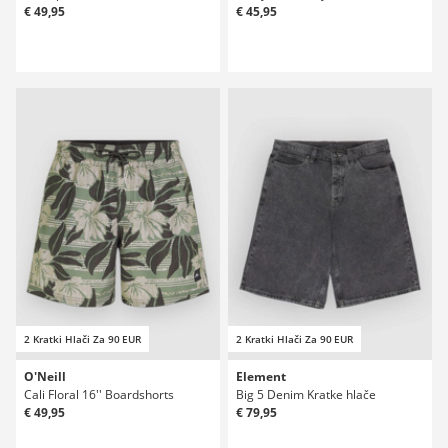
€ 49,95
€ 45,95
2 Kratki Hlači Za 90 EUR
2 Kratki Hlači Za 90 EUR
O'Neill
Element
Cali Floral 16'' Boardshorts
Big 5 Denim Kratke hlače
€ 49,95
€ 79,95