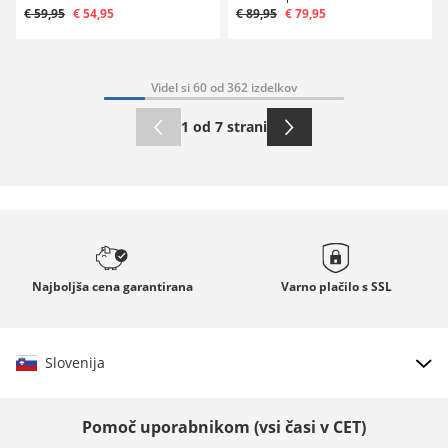
€ 59,95
€ 54,95
€ 89,95
€ 79,95
Videl si 60 od 362 izdelkov
1 od 7 strani
Najboljša cena
garantirana
Varno plačilo s
SSL
Slovenija
Izberi državo
Pomoč uporabnikom (vsi časi v CET)