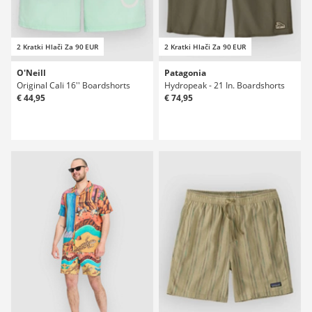
2 Kratki Hlači Za 90 EUR
2 Kratki Hlači Za 90 EUR
O'Neill
Patagonia
Original Cali 16'' Boardshorts
Hydropeak - 21 In. Boardshorts
€ 44,95
€ 74,95