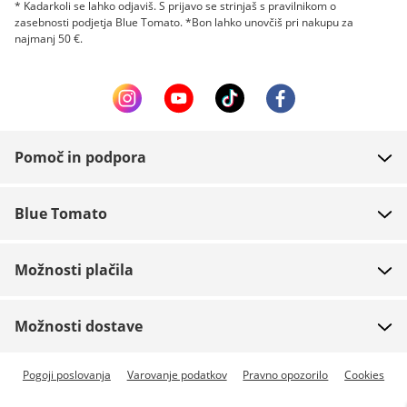
* Kadarkoli se lahko odjaviš. S prijavo se strinjaš s pravilnikom o
zasebnosti podjetja Blue Tomato. *Bon lahko unovčiš pri nakupu za
najmanj 50 €.
Pomoč in podpora
FAQ
Blue Tomato
Kontakt
O podjetju
Plačilo
Možnosti plačila
Trgovine
Dostava
Zaposlitev
Vračila
Možnosti dostave
Team riders
Boni
Na voljo hitra dostava
Pogoji poslovanja
Varovanje podatkov
Pravno opozorilo
Cookies
Blue World
Sledenje pošiljki
Predplačilo