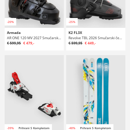
-20%
-25%
Armada
K2 FL3X
AR ONE 120 MV 2027 Smučarski čevlji
Revolve TBL 2026 Smučarski čevlji
€ 599,95
€ 479,-
€ 599,95
€ 449,-
-39%
Prihrani S Kompletom
-48%
Prihrani S Kompletom