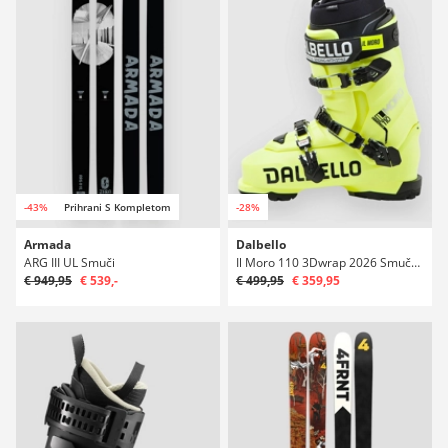
-43%
Prihrani S Kompletom
-28%
Armada
Dalbello
ARG III UL Smuči
Il Moro 110 3Dwrap 2026 Smučarski čevlji
€ 949,95
€ 539,-
€ 499,95
€ 359,95