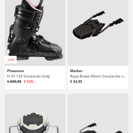
-24%
Phaenom
Marker
Fr 01 120 Smučarski čevlji
Royal Brake 90mm Smučarske vezi
€ 699,95
€ 529,-
€ 34,95