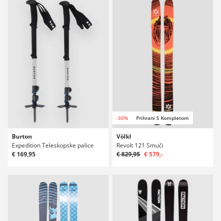
-30%
Prihrani S Kompletom
Burton
Völkl
Expedition Teleskopske palice
Revolt 121 Smuči
€ 169,95
€ 829,95
€ 579,-