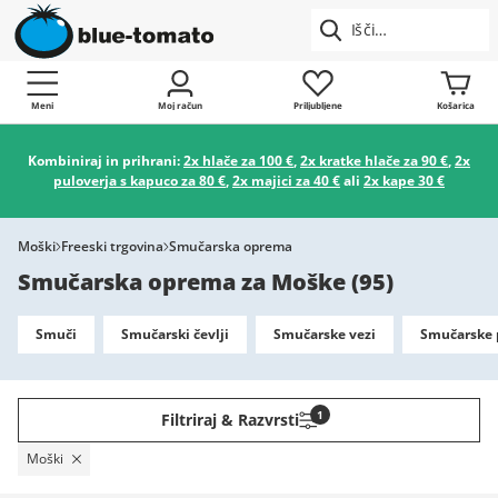
Meni
Moj račun
Priljubljene
Košarica
Kombiniraj in prihrani:
2x hlače za 100 €
,
2x kratke hlače za 90 €
,
2x
puloverja s kapuco za 80 €
,
2x majici za 40 €
ali
2x kape 30 €
Moški
Freeski trgovina
Smučarska oprema
Smučarska oprema za Moške
(
95
)
Smuči
Smučarski čevlji
Smučarske vezi
Smučarske 
1
Filtriraj & Razvrsti
Moški