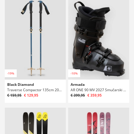
-19%
-10%
Black Diamond
Armada
Traverse Compactor 135cm 2027 Teleskopske palice
AR ONE 90 MV 2027 Smučarski čevlji
€ 159,95
€ 129,95
€ 399,95
€ 359,95