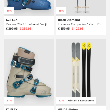
-10%
-19%
K2 FL3X
Black Diamond
Revolve 2027 Smučarski čevlji
Traverse Compactor 125cm 2027 Teleskopske palice
€ 399,95
€ 359,95
€ 159,95
€ 129,95
-21%
-52%
Prihrani S Kompletom
K2 FL3X
WNDR Alpine