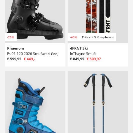
-25%
-40%
Prihrani S Kompletom
Phaenom
4FRNT Ski
Fs 01 120 2026 Smučarski čevlji
InThayne Smuči
€ 599,95
€ 449,-
€ 849,95
€ 509,97