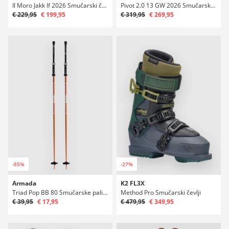
Il Moro Jakk If 2026 Smučarski čevlji
Pivot 2.0 13 GW 2026 Smučarske vezi
€ 229,95
€ 199,95
€ 319,95
€ 269,95
-55%
-27%
Armada
K2 FL3X
Triad Pop BB 80 Smučarske palice
Method Pro Smučarski čevlji
€ 39,95
€ 17,95
€ 479,95
€ 349,95