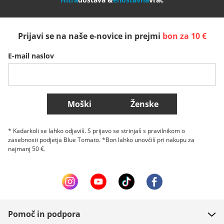
España
Suomi
United Kingdom
Prijavi se na naše e-novice in prejmi
bon za 10 €
Sverige
Slovenija
België (Nederlands)
E-mail naslov
Belgique (Français)
Danmark
Norge
Več držav
Moški
Ženske
* Kadarkoli se lahko odjaviš. S prijavo se strinjaš s pravilnikom o
zasebnosti podjetja Blue Tomato. *Bon lahko unovčiš pri nakupu za
najmanj 50 €.
Pomoč in podpora