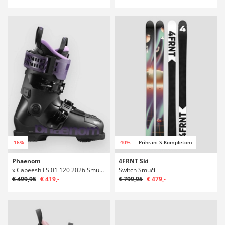
-16%
-40%
Prihrani S Kompletom
Phaenom
4FRNT Ski
x Capeesh FS 01 120 2026 Smučarski čevlji
Switch Smuči
€ 499,95
€ 419,-
€ 799,95
€ 479,-