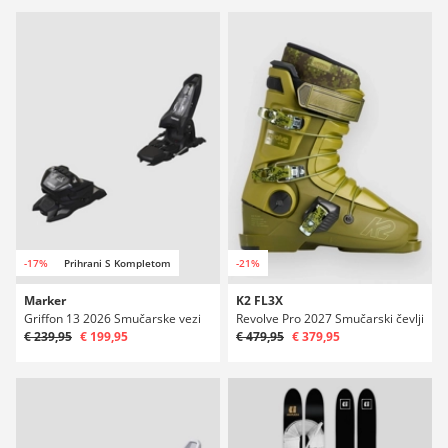
-17%
Prihrani S Kompletom
-21%
Marker
K2 FL3X
Griffon 13 2026 Smučarske vezi
Revolve Pro 2027 Smučarski čevlji
€ 239,95
€ 199,95
€ 479,95
€ 379,95