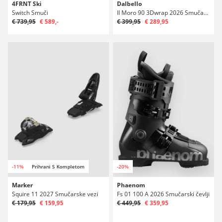
4FRNT Ski
Dalbello
Switch Smuči
Il Moro 90 3Dwrap 2026 Smučarski čevlji
€ 739,95
€ 589,-
€ 399,95
€ 289,95
-11%
Prihrani S Kompletom
-20%
Marker
Phaenom
Squire 11 2027 Smučarske vezi
Fs 01 100 A 2026 Smučarski čevlji
€ 179,95
€ 159,95
€ 449,95
€ 359,95