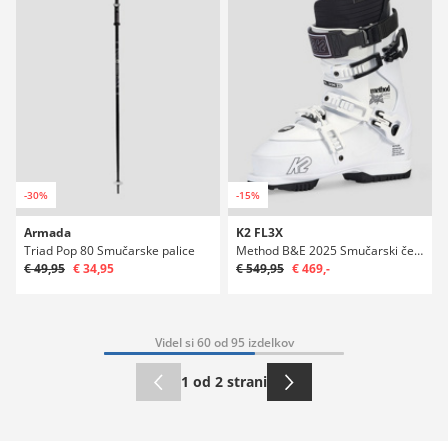
-30%
-15%
Armada
K2 FL3X
Triad Pop 80 Smučarske palice
Method B&E 2025 Smučarski čevlji
€ 49,95
€ 34,95
€ 549,95
€ 469,-
Videl si 60 od 95 izdelkov
1 od 2 strani