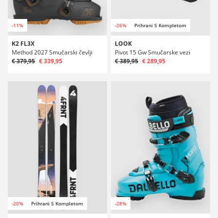
-11%
-26%
Prihrani S Kompletom
K2 FL3X
LOOK
Method 2027 Smučarski čevlji
Pivot 15 Gw Smučarske vezi
€ 379,95
€ 339,95
€ 389,95
€ 289,95
-20%
Prihrani S Kompletom
-28%