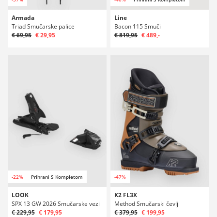
Armada
Line
Triad Smučarske palice
Bacon 115 Smuči
€ 69,95
€ 29,95
€ 819,95
€ 489,-
-22%
Prihrani S Kompletom
-47%
LOOK
K2 FL3X
SPX 13 GW 2026 Smučarske vezi
Method Smučarski čevlji
€ 229,95
€ 179,95
€ 379,95
€ 199,95