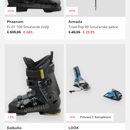
-25%
-40%
Phaenom
Armada
Fs 01 100 Smučarski čevlji
Triad Pop 90 Smučarske palice
€ 599,95
€ 449,-
€ 49,95
€ 29,95
-13%
-16%
Prihrani S Kompletom
Dalbello
LOOK