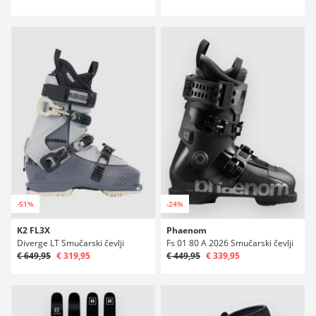
-51%
-24%
K2 FL3X
Phaenom
Diverge LT Smučarski čevlji
Fs 01 80 A 2026 Smučarski čevlji
€ 649,95
€ 319,95
€ 449,95
€ 339,95