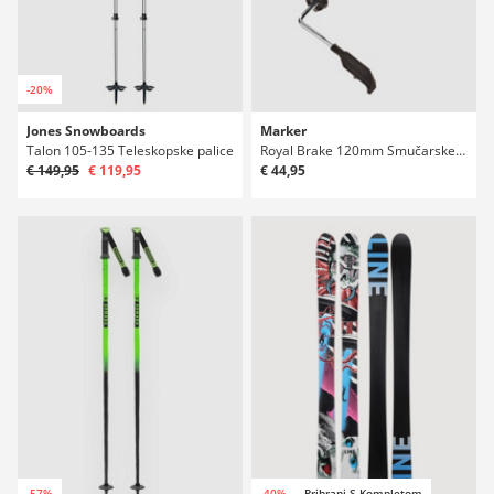
-20%
Jones Snowboards
Marker
Talon 105-135 Teleskopske palice
Royal Brake 120mm Smučarske vezi
€ 149,95
€ 119,95
€ 44,95
-57%
-40%
Prihrani S Kompletom