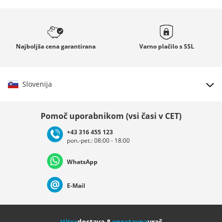
Najboljša cena
garantirana
Varno plačilo s
SSL
Slovenija
Izberi državo
Pomoč uporabnikom (vsi časi v CET)
+43 316 455 123
pon.-pet.: 08:00 - 18:00
Deutschland
Österreich
Schweiz (Deutsch)
WhatsApp
Suisse (Français)
Svizzera (Italiano)
France
E-Mail
Nederland
Italia (Italiano)
Italien (Deutsch)
Hitra
dostava &
enostavna
vrač