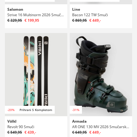
Salomon
Line
Strive 16 Multinorm 2026 Smučarske vezi
Bacon 122 TW Smuči
€ 329,95
€ 199,95
€ 869,95
€ 449,-
-20%
Prihrani S Kompletom
-31%
Völkl
Armada
Revolt 90 Smuči
AR ONE 130 MV 2026 Smučarski čevlji
€ 549,95
€ 439,-
€ 649,95
€ 449,-