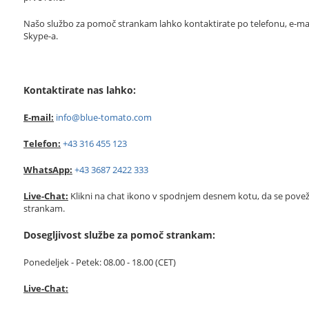
Našo službo za pomoč strankam lahko kontaktirate po telefonu, e-mail
Skype-a.
Kontaktirate nas lahko:
E-mail:
info@blue-tomato.com
Telefon:
+43 316 455 123
WhatsApp:
+43 3687 2422 333
Live-Chat:
Klikni na chat ikono v spodnjem desnem kotu, da se pove
strankam.
Dosegljivost službe za pomoč strankam:
Ponedeljek - Petek: 08.00 - 18.00 (CET)
Live-Chat: