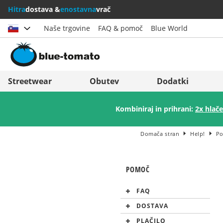
Hitra
dostava &
enostavna
vrač
Naše trgovine
FAQ & pomoč
Blue World
Izberi državo
Deutschland
Nederland
Streetwear
Obutev
Dodatki
Österreich
Italia (Italiano)
Kombiniraj in prihrani:
2x hlače
Schweiz (Deutsch)
Italien (Deutsch)
Suisse (Français)
España
Domača stran
Help!
P
Svizzera (Italiano)
Suomi
POMOČ
France
United Kingdom
FAQ
DOSTAVA
PLAČILO