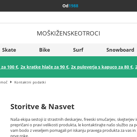
Od
1988
MOŠKI
ŽENSKE
OTROCI
Več držav
Sverige
Skate
Bike
Surf
Snowboard
Slovenija
 za 100 €
,
2x kratke hlače za 90 €
,
2x puloverja s kapuco za 80 €
,
België (Nederlands)
Belgique (Français)
omoč
Kontaktni podatki
Danmark
Norge
Storitve & Nasvet
Naša ekipa sestoji iz strastnih deskarjev, freeski smučarjev, skejterjev i
prepričani o pravi velikosti produkta, le kontaktirajte našo službo za
vam bodo z veseljem pomagali pri iskanju pravega produkta za vas in z 
prve roke.