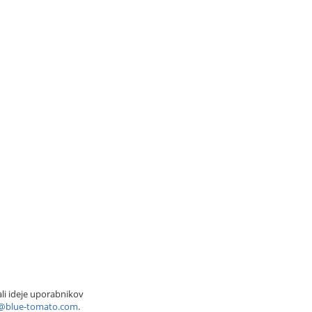
ali ideje uporabnikov
o@blue-tomato.com
.