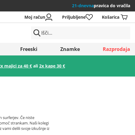
21-dnevna
pravica do vračila
Moj račun
Priljubljene
Košarica
Freeski
Znamke
Razprodaja
2x majici za 40 €
ali
2x kape 30 €
Shrani
n surferjev. Če niste
 pomoč strankam. Naši kolegi
vami delili svoje izkušnje iz