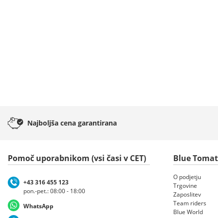
Najboljša cena
garantirana
Pomoč uporabnikom (vsi časi v CET)
Blue Toma
O podjetju
+43 316 455 123
Trgovine
pon.-pet.: 08:00 - 18:00
Zaposlitev
Team riders
WhatsApp
Blue World