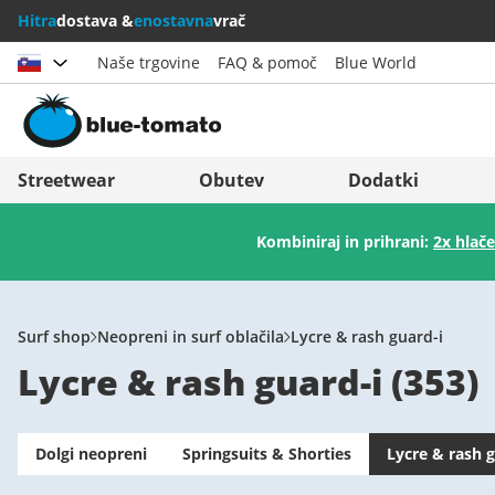
Hitra
dostava &
enostavna
vrač
Naše trgovine
FAQ & pomoč
Blue World
Izberi državo
Deutschland
Nederland
Streetwear
Obutev
Dodatki
Österreich
Italia (Italiano)
Kombiniraj in prihrani:
2x hlače
Schweiz (Deutsch)
Italien (Deutsch)
Suisse (Français)
España
Svizzera (Italiano)
Suomi
Surf shop
Neopreni in surf oblačila
Lycre & rash guard-i
Lycre & rash guard-i
(
353
)
France
United Kingdom
Dolgi neopreni
Springsuits & Shorties
Lycre & rash g