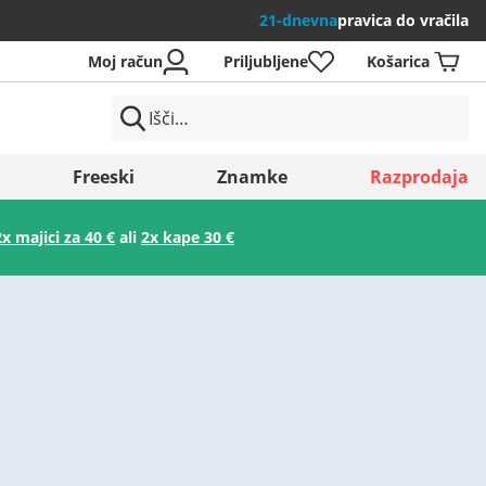
21-dnevna
pravica do vračila
Moj račun
Priljubljene
Košarica
Freeski
Znamke
Razprodaja
2x majici za 40 €
ali
2x kape 30 €
Shrani