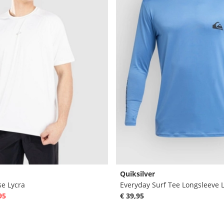
Quiksilver
se Lycra
Everyday Surf Tee Longsleeve 
95
€ 39,95