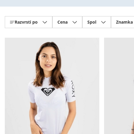
Razvrsti po
Cena
Spol
Znamka