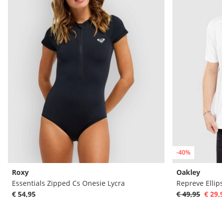
-40%
Roxy
Oakley
Essentials Zipped Cs Onesie Lycra
Repreve Ellip
€ 54,95
€ 49,95
€ 29,