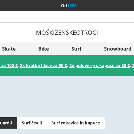
Od
1988
MOŠKI
ŽENSKE
OTROCI
Več držav
Sverige
Skate
Bike
Surf
Snowboard
Slovenija
 za 100 €
,
2x kratke hlače za 90 €
,
2x puloverja s kapuco za 80 €
,
België (Nederlands)
Belgique (Français)
Danmark
Norge
uard-i
Surf čevlji
Surf rokavice in kapuce