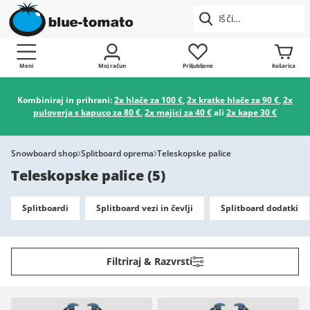
Meni
Moj račun
Priljubljene
Košarica
Kombiniraj in prihrani:
2x hlače za 100 €
,
2x kratke hlače za 90 €
,
2x
puloverja s kapuco za 80 €
,
2x majici za 40 €
ali
2x kape 30 €
Snowboard shop
Splitboard oprema
Teleskopske palice
Teleskopske palice
(
5
)
Splitboardi
Splitboard vezi in čevlji
Splitboard dodatki
Filtriraj & Razvrsti