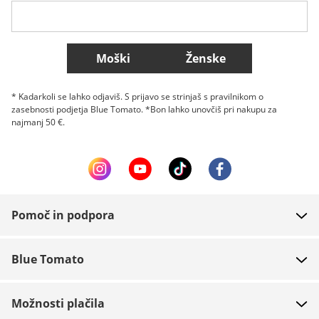
Belgique (Français)
Danmark
Norge
Več držav
Moški
Ženske
* Kadarkoli se lahko odjaviš. S prijavo se strinjaš s pravilnikom o
zasebnosti podjetja Blue Tomato. *Bon lahko unovčiš pri nakupu za
najmanj 50 €.
Pomoč in podpora
FAQ
Blue Tomato
Kontakt
O podjetju
Plačilo
Možnosti plačila
Trgovine