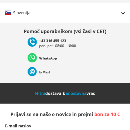
Slovenija
Izberi državo
Pomoč uporabnikom (vsi časi v CET)
+43 316 455 123
pon.-pet.: 08:00 - 18:00
Deutschland
Österreich
Schweiz (Deutsch)
WhatsApp
Suisse (Français)
Svizzera (Italiano)
France
E-Mail
Nederland
Italia (Italiano)
Italien (Deutsch)
Hitra
dostava &
enostavna
vrač
España
Suomi
United Kingdom
Prijavi se na naše e-novice in prejmi
bon za 10 €
Sverige
Slovenija
België (Nederlands)
E-mail naslov