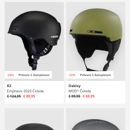
-28%
Prihrani S Kompletom
-30%
Prihrani S Kompletom
K2
Oakley
Emphasis 2026 Čelada
MOD1 Čelada
€ 124,95
€ 89,95
€ 99,95
€ 69,95