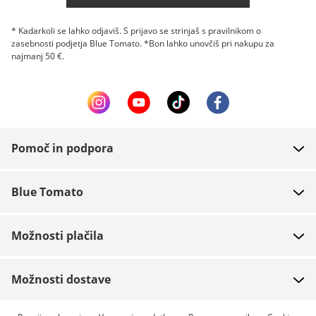
Smith
Salomon
* Kadarkoli se lahko odjaviš. S prijavo se strinjaš s pravilnikom o
Anon
zasebnosti podjetja Blue Tomato. *Bon lahko unovčiš pri nakupu za
TSG
najmanj 50 €.
Sandbox
K2
POC
Giro
Sweet Protection
Z našim izborom ne boste le varni, temveč tudi elegantni. Ne glede na to
Pomoč in podpora
ali deskate v parku, na smučišču ali v pršiču - izberite čelado, ki vam
ustreza.
FAQ
Blue Tomato
Kontakt
O podjetju
Plačilo
Možnosti plačila
Trgovine
Dostava
Zaposlitev
Vračila
Možnosti dostave
Team riders
Boni