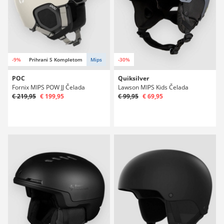
-9%
Prihrani S Kompletom
Mips
-30%
POC
Quiksilver
Fornix MIPS POW JJ Čelada
Lawson MIPS Kids Čelada
€ 219,95
€ 199,95
€ 99,95
€ 69,95