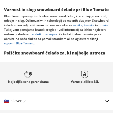
Varnost in slog: snowboard čelade pri Blue Tomato
Blue Tomato ponuja širok izbor snowboard čelad, ki združujejo varnost,
udobje in slog. Od inovativnih tehnologij do modnih dizajnov. Snowboard
čelade so na voljo v širokem naboru modelov za
moške
,
ženske
in
otroke
.
Tukaj vam ponujamo kratek pregled - več informacij pa lahko najdete v
našem podrobnem
vodniku za kupce
. Za individualne nasvete pa se
obrnite na našo službo za pomoč strankam ali se oglasite v bližnji
trgovini Blue Tomato
.
Poiščite snowboard čelado za, ki najbolje ustreza
vašim potrebam
Pri snowboardanju naj bo varnost na prvem mestu
Poiščite certifikate, kot sta EN 1077 A/B v Evropi ali ASTM F2040 v ZDA. Ti
zagotavljajo, da čelada izpolnjuje zahteve glede absorpcije udarcev in
odpornosti proti predrtju.
Najboljša cena
garantirana
Varno plačilo s
SSL
Prileganje in velikost
Dobro prilegajoča se čelada je ključnega pomena. Izmerite obseg glave in
Slovenija
izberite velikost v skladu s tabelo velikosti. Čelada se mora tesno
prilegati, brez pritiskanja.