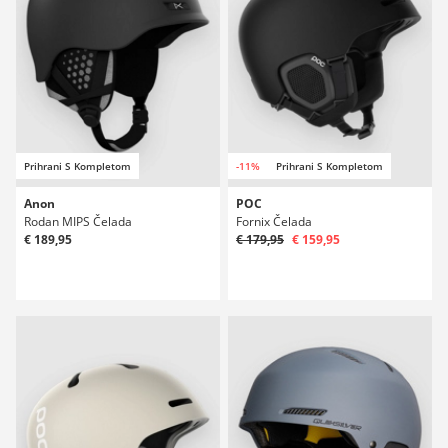
Prihrani S Kompletom
-11%
Prihrani S Kompletom
Anon
POC
Rodan MIPS Čelada
Fornix Čelada
€ 189,95
€ 179,95
€ 159,95