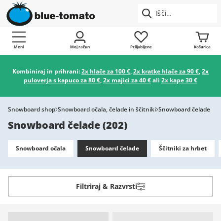
Meni
Moj račun
Priljubljene
Košarica
Kombiniraj in prihrani:
2x hlače za 100 €
,
2x kratke hlače za 90 €
,
2x
puloverja s kapuco za 80 €
,
2x majici za 40 €
ali
2x kape 30 €
Snowboard shop
Snowboard očala, čelade in ščitniki
Snowboard čelade
Snowboard čelade
(
202
)
Snowboard očala
Snowboard čelade
Ščitniki za hrbet
Filtriraj & Razvrsti