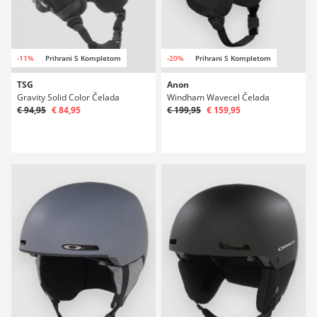
-11%
Prihrani S Kompletom
-20%
Prihrani S Kompletom
TSG
Anon
Gravity Solid Color Čelada
Windham Wavecel Čelada
€ 94,95
€ 84,95
€ 199,95
€ 159,95