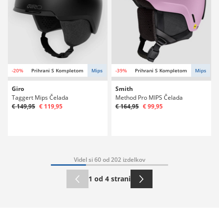
-20%
Prihrani S Kompletom
Mips
-39%
Prihrani S Kompletom
Mips
Giro
Smith
Taggert Mips Čelada
Method Pro MIPS Čelada
€ 149,95
€ 119,95
€ 164,95
€ 99,95
Videl si 60 od 202 izdelkov
1 od 4 strani