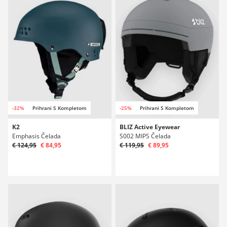
-32%
Prihrani S Kompletom
-25%
Prihrani S Kompletom
K2
BLIZ Active Eyewear
Emphasis Čelada
S002 MIPS Čelada
€ 124,95
€ 84,95
€ 119,95
€ 89,95