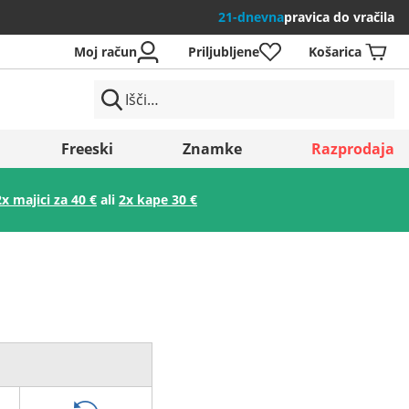
21-dnevna
pravica do vračila
Moj račun
Priljubljene
Košarica
Freeski
Znamke
Razprodaja
2x majici za 40 €
ali
2x kape 30 €
Shrani