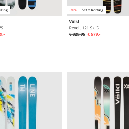
rting
-30%
Set = Korting
Völkl
'S
Revolt 121 Ski'S
9,-
€ 829,95
€ 579,-