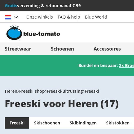
Gratis
verzending & retour vanaf € 99
Onze winkels
FAQ & help
Blue World
Land kiezen
Deutschland
Nederland
Streetwear
Schoenen
Accessoires
Österreich
Italia (Italiano)
Bundel en bespaar:
2x Bro
Schweiz (Deutsch)
Italien (Deutsch)
Suisse (Français)
España
Svizzera (Italiano)
Suomi
Heren
Freeski shop
Freeski-uitrusting
Freeski
Freeski voor Heren
(
17
)
France
United Kingdom
Freeski
Skischoenen
Skibindingen
Skistokken