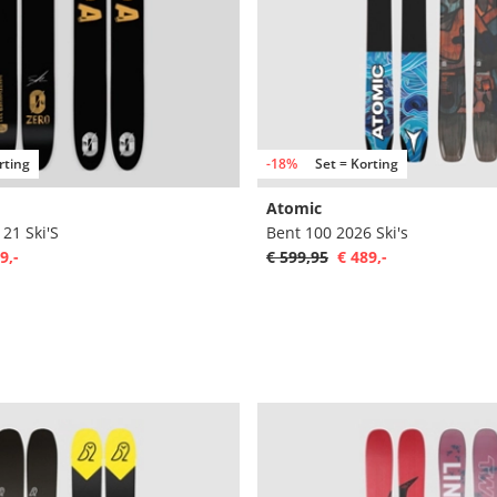
rting
-18%
Set = Korting
Atomic
21 Ski'S
Bent 100 2026 Ski's
9,-
€ 599,95
€ 489,-