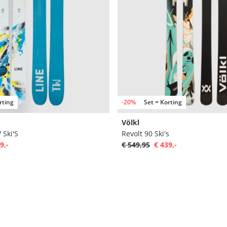
rting
-20%
Set = Korting
Völkl
 Ski'S
Revolt 90 Ski's
9,-
€ 549,95
€ 439,-