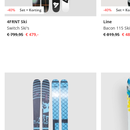
-40%
Set = Korting
-40%
Set = Ko
4FRNT Ski
Line
Switch Ski's
Bacon 115 Ski
€ 799,95
€ 479,-
€ 819,95
€ 48