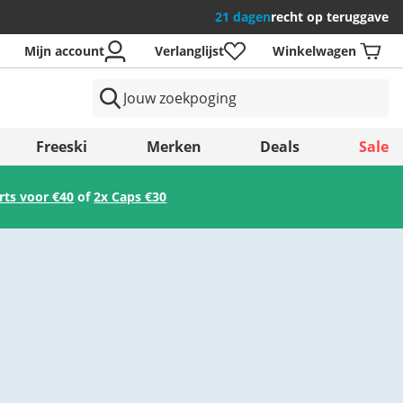
21 dagen
recht op teruggave
Mijn account
Verlanglijst
Winkelwagen
en
Freeski
Merken
Deals
Sale
irts voor €40
of
2x Caps €30
Opslaan