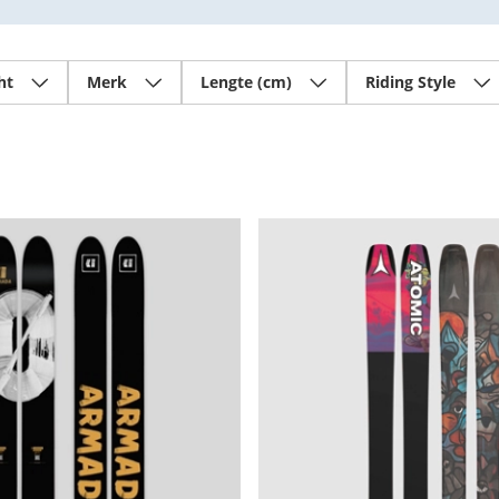
ht
Merk
Lengte (cm)
Riding Style