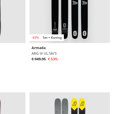
-43%
Set = Korting
Armada
ARG III UL Ski'S
€ 949,95
€ 539,-