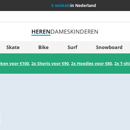
5 winkels
in Nederland
HEREN
DAMES
KINDEREN
Meer land
Sverige
Skate
Bike
Surf
Snowboard
Slovenija
eken voor €100
,
2x Shorts voor €90
,
2x Hoodies voor €80
,
2x T-sh
België (Nederlands)
Belgique (Français)
Danmark
Norge