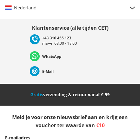
Nederland
Land kiezen
Klantenservice (alle tijden CET)
+43 316 455 123
ma-vr: 08:00 - 18:00
Deutschland
Österreich
Schweiz (Deutsch)
WhatsApp
Suisse (Français)
Svizzera (Italiano)
France
E-Mail
Nederland
Italia (Italiano)
Italien (Deutsch)
Gratis
verzending & retour vanaf € 99
España
Suomi
United Kingdom
Meld je voor onze nieuwsbrief aan en krijg een
Sverige
Slovenija
België (Nederlands)
voucher ter waarde van
€10
E-mailadres