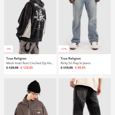
-7%
-17%
True Religion
True Religion
Mesh Inset Rust Cinched Zip Hoodie
Ricky Sn Flap In Jeans
€ 139,95
€ 129,95
€ 119,95
€ 99,95