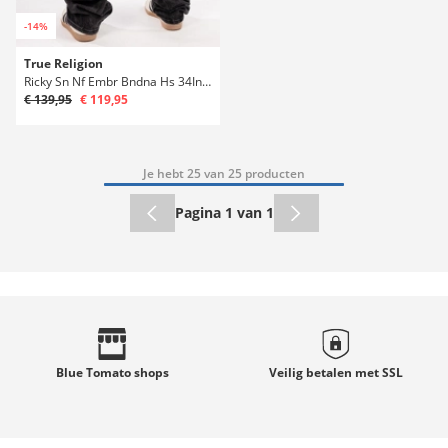
-14%
True Religion
Ricky Sn Nf Embr Bndna Hs 34In Jeans
€ 139,95
€ 119,95
Je hebt 25 van 25 producten
Pagina 1 van 1
Blue Tomato
shops
Veilig betalen met
SSL