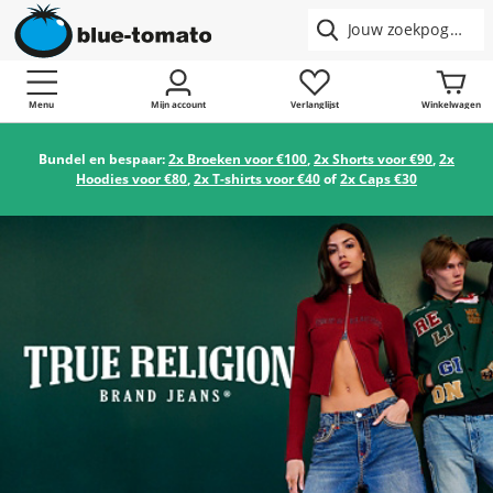
Menu
Mijn account
Verlanglijst
Winkelwagen
Bundel en bespaar:
2x Broeken voor €100
,
2x Shorts voor €90
,
2x
Hoodies voor €80
,
2x T-shirts voor €40
of
2x Caps €30