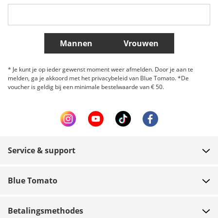
Belgique (Français)
Danmark
Norge
Meer landen
Mannen
Vrouwen
* Je kunt je op ieder gewenst moment weer afmelden. Door je aan te
melden, ga je akkoord met het privacybeleid van Blue Tomato. *De
voucher is geldig bij een minimale bestelwaarde van € 50.
Service & support
FAQ
Blue Tomato
Contact
Over ons
Betaling
Betalingsmethodes