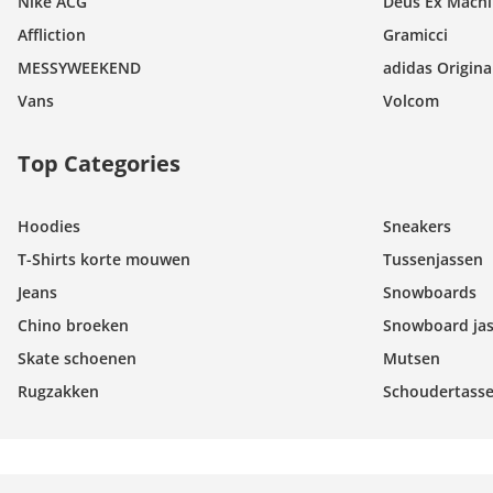
Nike ACG
Deus Ex Mach
Affliction
Gramicci
MESSYWEEKEND
adidas Origina
Vans
Volcom
Top Categories
Hoodies
Sneakers
T-Shirts korte mouwen
Tussenjassen
Jeans
Snowboards
Chino broeken
Snowboard ja
Skate schoenen
Mutsen
Rugzakken
Schoudertass