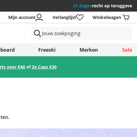
21 dagen
recht op teruggave
Mijn account
Verlanglijst
Winkelwagen
en
board
Freeski
Merken
Sale
irts voor €40
of
2x Caps €30
Opslaan
ten.