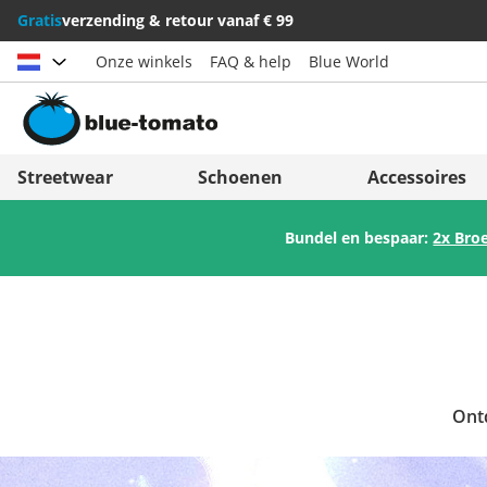
Gratis
verzending & retour vanaf € 99
Onze winkels
FAQ & help
Blue World
Land kiezen
Deutschland
Nederland
Streetwear
Schoenen
Accessoires
Österreich
Italia (Italiano)
Bundel en bespaar:
2x Bro
Schweiz (Deutsch)
Italien (Deutsch)
Suisse (Français)
España
Svizzera (Italiano)
Suomi
France
United Kingdom
Ont