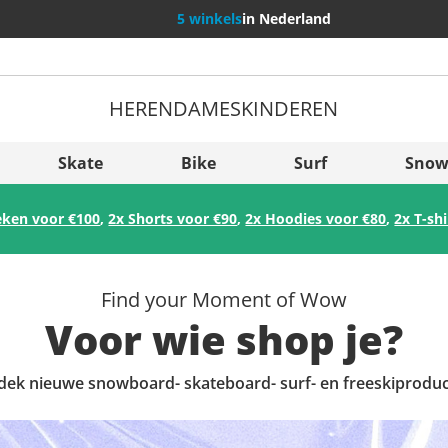
5 winkels
in Nederland
HEREN
DAMES
KINDEREN
Meer land
Sverige
Skate
Bike
Surf
Snow
Slovenija
eken voor €100
,
2x Shorts voor €90
,
2x Hoodies voor €80
,
2x T-sh
België (Nederlands)
Belgique (Français)
Find your Moment of Wow
Danmark
Voor wie shop je?
Norge
dek nieuwe snowboard- skateboard- surf- en freeskiproduc