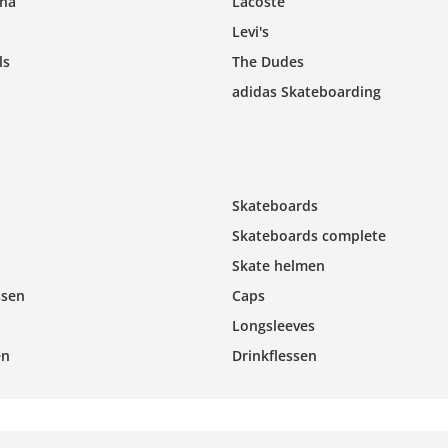
ina
Lacoste
Levi's
ls
The Dudes
adidas Skateboarding
Skateboards
Skateboards complete
Skate helmen
ssen
Caps
Longsleeves
en
Drinkflessen