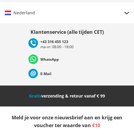
schoeisel zoals skateschoenen of sneakers.
In lagen: Laagjes zijn belangrijk in de skater girl esthetiek. Doe een
Nederland
long-sleeve shirt onder een grafisch T-shirt of draag een flanellen
shirt over een crop top voor een coole, relaxte look.
Speel met prints: Wees niet voorzichtig met stoere prints en
Land kiezen
vibrerende kleuren. Grafische T-shirts, geprinte sokken, en mutsen
Klantenservice (alle tijden CET)
met patronen kunnen een speels tintje toevoegen aan je outfit.
+43 316 455 123
Accessoires: Maak je look compleet met accessoires die jouw stijl
ma-vr: 08:00 - 18:00
Deutschland
Österreich
Schweiz (Deutsch)
uitdragen. Van beanies en vissershoeden tot backpacks en coole
zonnebrillen, accessoires kunnen jouw look naar een hoger niveau
tillen.
WhatsApp
Suisse (Français)
Svizzera (Italiano)
France
Laat Je Skater Girl Stijl Zien
E-Mail
Als het op de skater girl stijl aankomt is er geen one-size-fits-all. Het
gaat om het omarmen van je individualiteit, je liefde voor skateboarden
Nederland
Italia (Italiano)
Italien (Deutsch)
uiten, en je comfortabel voelen in je lichaam (en je kleding!). Dus pak je
board, doe je favoriete outfit aan, en ga met zelfvertrouwen en stijl de
Gratis
verzending & retour vanaf € 99
straat op of het skate park in.
España
Suomi
United Kingdom
Vind Het Juiste Skateboard
Meld je voor onze nieuwsbrief aan en krijg een
De stijl is er, maar het allerbelangrijkste mist nog - het skateboard. Met
Sverige
Slovenija
België (Nederlands)
de juiste setup leer je sneller skaten en kun je pas echt stoom afblazen
voucher ter waarde van
€10
in het skate park of op straat. Om je direct op weg te helpen, hebben wij