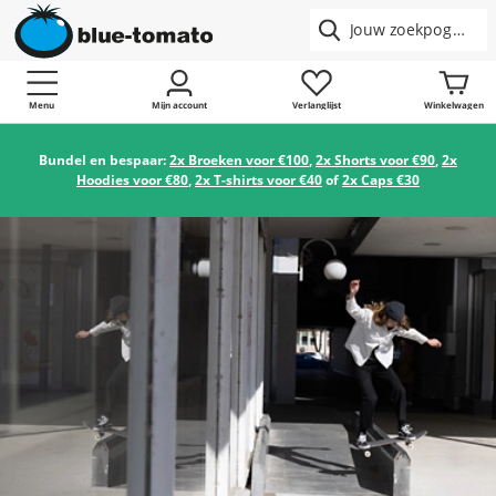
Menu
Mijn account
Verlanglijst
Winkelwagen
Bundel en bespaar:
2x Broeken voor €100
,
2x Shorts voor €90
,
2x
Hoodies voor €80
,
2x T-shirts voor €40
of
2x Caps €30