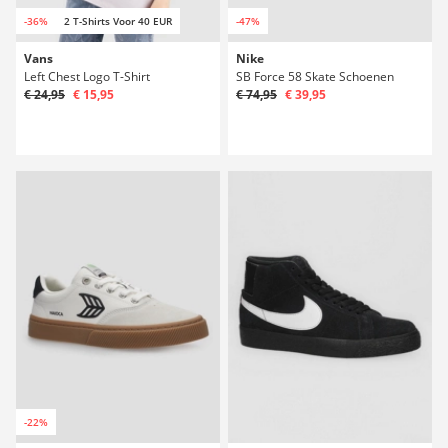
-36%
2 T-Shirts Voor 40 EUR
-47%
Vans
Nike
Left Chest Logo T-Shirt
SB Force 58 Skate Schoenen
€ 24,95
€ 15,95
€ 74,95
€ 39,95
-22%