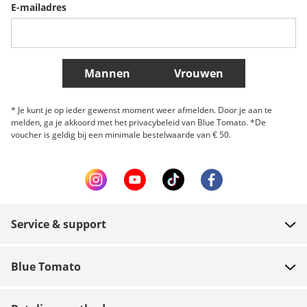
een Buyer's Guide gemaakt die uitlegt welke skateboard decks, trucks,
E-mailadres
wielen of lagers de juiste zijn voor jou. Pak je eigen setup of een
Belgique (Français)
Danmark
Norge
complete en maak de skater girl stijl de jouwe.
Meer landen
Mannen
Vrouwen
* Je kunt je op ieder gewenst moment weer afmelden. Door je aan te
melden, ga je akkoord met het privacybeleid van Blue Tomato. *De
voucher is geldig bij een minimale bestelwaarde van € 50.
Service & support
FAQ
Blue Tomato
Contact
Over ons
Betaling