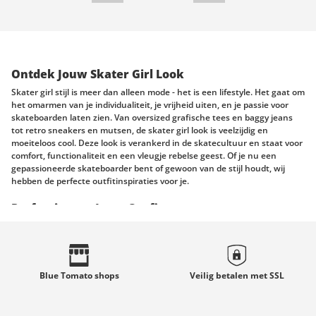
Ontdek Jouw Skater Girl Look
Skater girl stijl is meer dan alleen mode - het is een lifestyle. Het gaat om
het omarmen van je individualiteit, je vrijheid uiten, en je passie voor
skateboarden laten zien. Van oversized grafische tees en baggy jeans
tot retro sneakers en mutsen, de skater girl look is veelzijdig en
moeiteloos cool. Deze look is verankerd in de skatecultuur en staat voor
comfort, functionaliteit en een vleugje rebelse geest. Of je nu een
gepassioneerde skateboarder bent of gewoon van de stijl houdt, wij
hebben de perfecte outfitinspiraties voor je.
Perfectioneer Jouw Outfit
Als het aankomt op het perfectioneren van jouw skater girl outfit, zijn
er geen vaste regels. De skate esthetiek gaat volledig om persoonlijke
expressie en comfort, waardoor je je vrij op het board kunt bewegen en
maximaal kunt presteren. Hier zijn vier aspecten om in overweging te
Blue Tomato
shops
Veilig betalen met
SSL
nemen bij het samenstellen van je skater girl outfit:
Comfort is key: Kies kleding die voor bewegingsvrijheid zorgt. Denk
aan loszittende T-shirts, baggy jeans of shorts en comfortabel