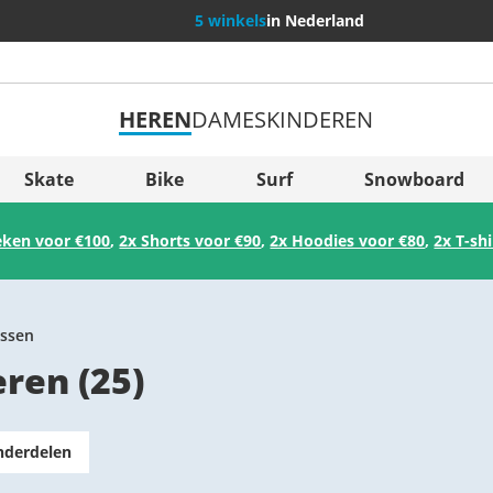
5 winkels
in Nederland
HEREN
DAMES
KINDEREN
Meer land
Sverige
Skate
Bike
Surf
Snowboard
Slovenija
eken voor €100
,
2x Shorts voor €90
,
2x Hoodies voor €80
,
2x T-sh
België (Nederlands)
Belgique (Français)
Danmark
ssen
eren
(
25
)
Norge
nderdelen