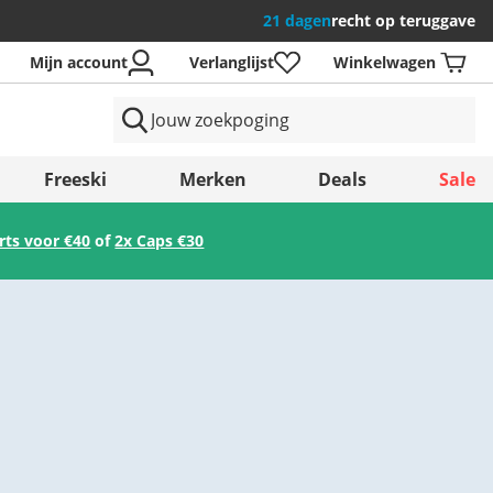
21 dagen
recht op teruggave
Mijn account
Verlanglijst
Winkelwagen
en
Freeski
Merken
Deals
Sale
irts voor €40
of
2x Caps €30
Opslaan