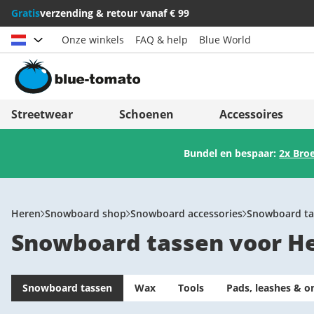
Gratis
verzending & retour vanaf € 99
Onze winkels
FAQ & help
Blue World
Land kiezen
Deutschland
Nederland
Streetwear
Schoenen
Accessoires
Österreich
Italia (Italiano)
Bundel en bespaar:
2x Bro
Schweiz (Deutsch)
Italien (Deutsch)
Suisse (Français)
España
Svizzera (Italiano)
Suomi
Heren
Snowboard shop
Snowboard accessories
Snowboard ta
Snowboard tassen voor H
France
United Kingdom
Snowboard tassen
Wax
Tools
Pads, leashes & o