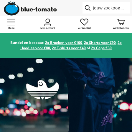
Menu
Mijn account
Verlanglijst
Winkelwagen
Bundel en bespaar:
2x Broeken voor €100
,
2x Shorts voor €90
,
2x
Hoodies voor €80
,
2x T-shirts voor €40
of
2x Caps €30