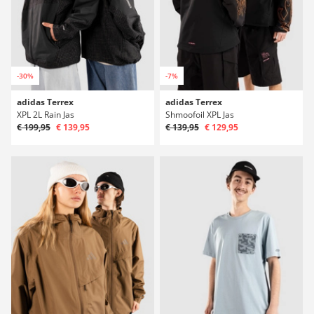
-30%
-7%
adidas Terrex
adidas Terrex
XPL 2L Rain Jas
Shmoofoil XPL Jas
€ 199,95
€ 139,95
€ 139,95
€ 129,95