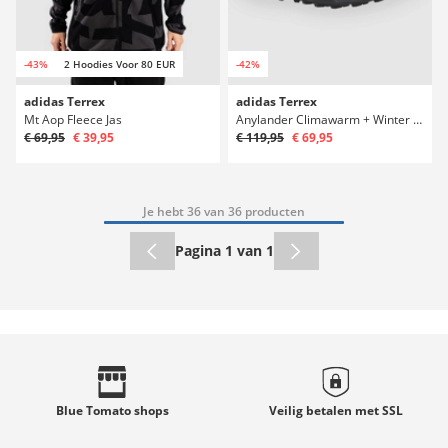
-43%
2 Hoodies Voor 80 EUR
-42%
adidas Terrex
adidas Terrex
Mt Aop Fleece Jas
Anylander Climawarm + Winter Schoenen
€ 69,95
€ 39,95
€ 119,95
€ 69,95
Je hebt 36 van 36 producten
Pagina 1 van 1
Blue Tomato
shops
Veilig betalen met
SSL