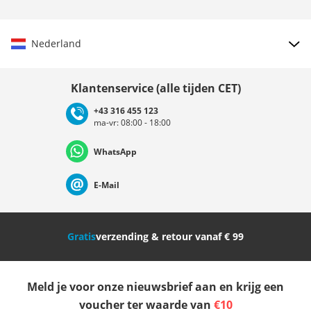
Nederland
Land kiezen
Klantenservice (alle tijden CET)
+43 316 455 123
ma-vr: 08:00 - 18:00
Deutschland
Österreich
Schweiz (Deutsch)
WhatsApp
Suisse (Français)
Svizzera (Italiano)
France
E-Mail
Nederland
Italia (Italiano)
Italien (Deutsch)
Gratis
verzending & retour vanaf € 99
España
Suomi
United Kingdom
Meld je voor onze nieuwsbrief aan en krijg een
Sverige
Slovenija
België (Nederlands)
voucher ter waarde van
€10