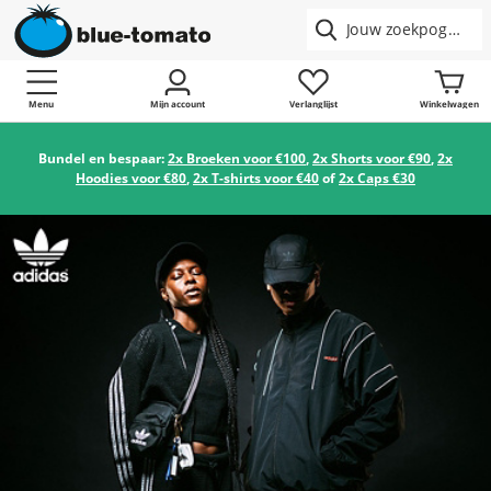
Menu
Mijn account
Verlanglijst
Winkelwagen
Bundel en bespaar:
2x Broeken voor €100
,
2x Shorts voor €90
,
2x
Hoodies voor €80
,
2x T-shirts voor €40
of
2x Caps €30