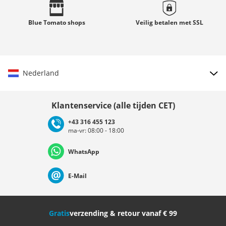
Blue Tomato
shops
Veilig betalen met
SSL
Nederland
Land kiezen
Klantenservice (alle tijden CET)
+43 316 455 123
ma-vr: 08:00 - 18:00
Deutschland
Österreich
Schweiz (Deutsch)
WhatsApp
Suisse (Français)
Svizzera (Italiano)
France
E-Mail
Nederland
Italia (Italiano)
Italien (Deutsch)
Gratis
verzending & retour vanaf € 99