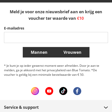
España
Suomi
United Kingdom
Meld je voor onze nieuwsbrief aan en krijg een
Sverige
Slovenija
België (Nederlands)
voucher ter waarde van
€10
E-mailadres
Belgique (Français)
Danmark
Norge
Meer landen
Mannen
Vrouwen
* Je kunt je op ieder gewenst moment weer afmelden. Door je aan te
melden, ga je akkoord met het privacybeleid van Blue Tomato. *De
voucher is geldig bij een minimale bestelwaarde van € 50.
Service & support