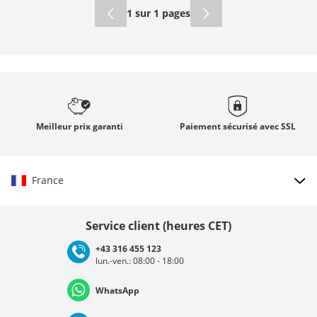
1 sur 1 pages
Meilleur prix
garanti
Paiement sécurisé avec
SSL
France
Choisir le pays
Service client (heures CET)
+43 316 455 123
lun.-ven.: 08:00 - 18:00
Deutschland
Österreich
Schweiz (Deutsch)
WhatsApp
Suisse (Français)
Svizzera (Italiano)
France