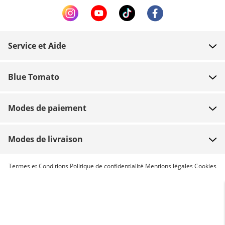
Service et Aide
FAQ
Blue Tomato
Contact
À propos
Paiement
Modes de paiement
Magasins
Livraison
Emplois
Retours
Modes de livraison
Team riders
Bon d'achat
Livraison express possible
Termes et Conditions
Politique de confidentialité
Mentions légales
Cookies
Blue World
Suivi commande
Presse
Zumiez