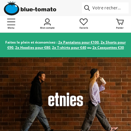
Menu
Mon compte
Favoris
Panier
Faites le plein et économisez :
2x Pantalons pour €100
,
2x Shorts pour
€90
,
2x Hoodies pour €80
,
2x T-shirts pour €40
ou
2x Casquettes €30