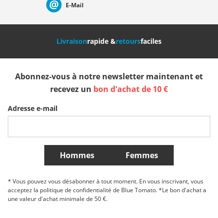
E-Mail
Nederland
Italia (Italiano)
Italien (Deutsch)
Livraison
rapide &
retours
faciles
España
Suomi
United Kingdom
Abonnez-vous à notre newsletter maintenant et
Sverige
Slovenija
België (Nederlands)
recevez un
bon d'achat de 10 €
Adresse e-mail
Belgique (Français)
Danmark
Norge
Plus de Pays
Hommes
Femmes
* Vous pouvez vous désabonner à tout moment. En vous inscrivant, vous
acceptez la politique de confidentialité de Blue Tomato. *Le bon d'achat a
une valeur d'achat minimale de 50 €.