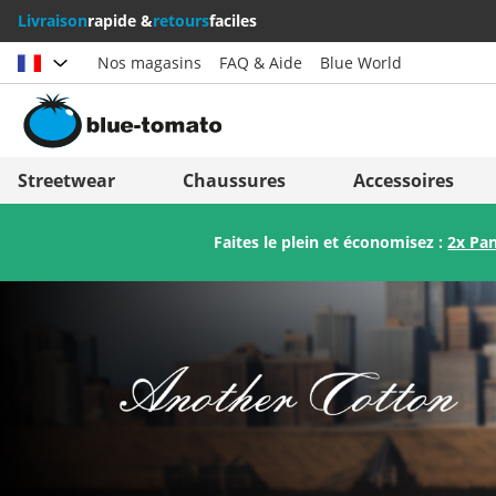
Livraison
rapide &
retours
faciles
Nos magasins
FAQ & Aide
Blue World
Choisir le pays
Deutschland
Nederland
Streetwear
Chaussures
Accessoires
Österreich
Italia (Italiano)
Faites le plein et économisez :
2x Pa
Schweiz (Deutsch)
Italien (Deutsch)
Suisse (Français)
España
Svizzera (Italiano)
Suomi
France
United Kingdom