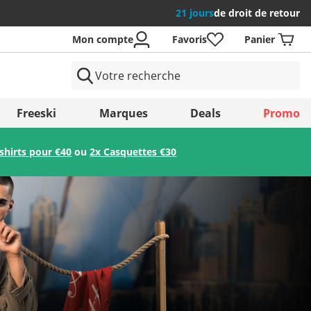
21 jours
de droit de retour
Mon compte
Favoris
Panier
 Pays
Freeski
Marques
Deals
Promo
-shirts pour €40
ou
2x Casquettes €30
Enregistrer