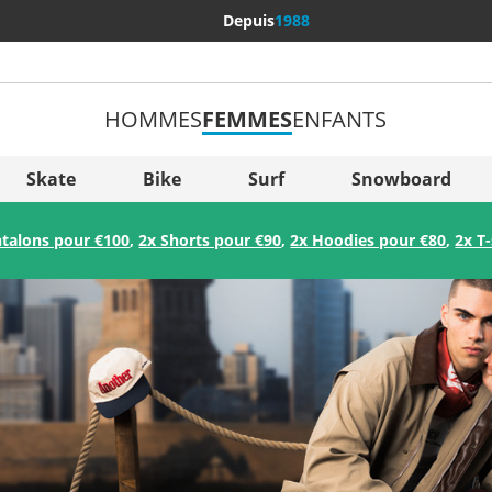
Depuis
1988
HOMMES
FEMMES
ENFANTS
Plus de
Sverige
Skate
Bike
Surf
Snowboard
Slovenija
ntalons pour €100
,
2x Shorts pour €90
,
2x Hoodies pour €80
,
2x T
België (Nederlands)
Belgique (Français)
Danmark
Norge