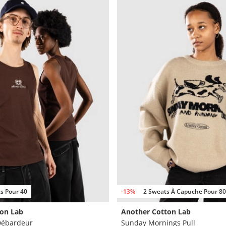
ts Pour 40
-13%
2 Sweats À Capuche Pour 80
on Lab
Another Cotton Lab
Débardeur
Sunday Mornings Pull