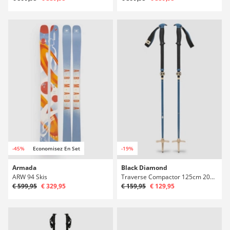
-45%
Economisez En Set
-19%
Armada
Black Diamond
ARW 94 Skis
Traverse Compactor 125cm 2027 Bâtons Télescopiques
€ 599,95
€ 329,95
€ 159,95
€ 129,95