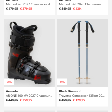
Method Pro 2027 Chaussures de ski
Method B&E 2026 Chaussures de ski
€ 479,95
€ 379,95
€ 549,95
€ 439,-
-20%
-19%
Armada
Black Diamond
AR ONE 100 MV 2027 Chaussures de ski
Traverse Compactor 135cm 2027 Bâtons Télescopiques
€ 449,95
€ 359,95
€ 159,95
€ 129,95