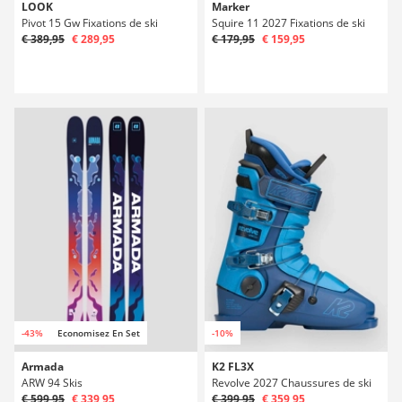
LOOK
Marker
Pivot 15 Gw Fixations de ski
Squire 11 2027 Fixations de ski
€ 389,95
€ 289,95
€ 179,95
€ 159,95
-43%
Economisez En Set
-10%
Armada
K2 FL3X
ARW 94 Skis
Revolve 2027 Chaussures de ski
€ 599,95
€ 339,95
€ 399,95
€ 359,95