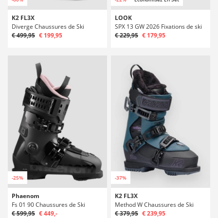
K2 FL3X
LOOK
Diverge Chaussures de Ski
SPX 13 GW 2026 Fixations de ski
€ 499,95
€ 199,95
€ 229,95
€ 179,95
-25%
-37%
Phaenom
K2 FL3X
Fs 01 90 Chaussures de Ski
Method W Chaussures de Ski
€ 599,95
€ 449,-
€ 379,95
€ 239,95