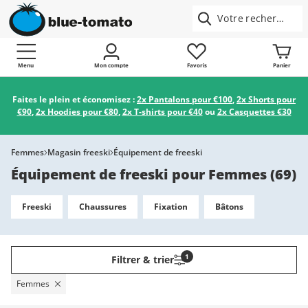
Menu
Mon compte
Favoris
Panier
Faites le plein et économisez :
2x Pantalons pour €100
,
2x Shorts pour
€90
,
2x Hoodies pour €80
,
2x T-shirts pour €40
ou
2x Casquettes €30
Femmes
Magasin freeski
Équipement de freeski
Équipement de freeski pour Femmes
(
69
)
Freeski
Chaussures
Fixation
Bâtons
1
Filtrer & trier
Femmes