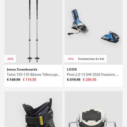
-20%
-16%
Economisez En Set
Jones Snowboards
LOOK
Talon 105-135 Bâtons Télescopiques
Pivot 2.0 13 GW 2026 Fixations de ski
€ 149,95
€ 119,95
€ 319,95
€ 269,95