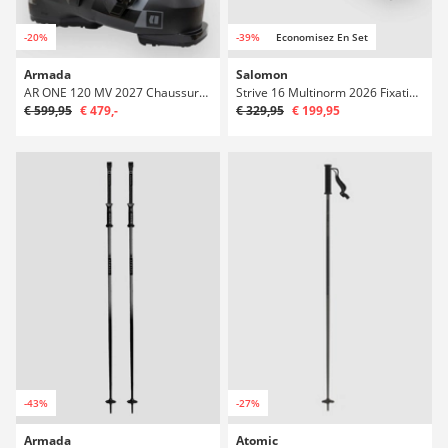
-20%
-39%
Economisez En Set
Armada
Salomon
AR ONE 120 MV 2027 Chaussures de ski
Strive 16 Multinorm 2026 Fixations de ski
€ 599,95
€ 479,-
€ 329,95
€ 199,95
-43%
-27%
Armada
Atomic