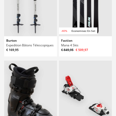
-40%
Economisez En Set
Burton
Faction
Expedition Bâtons Télescopiques
Mana 4 Skis
€ 169,95
€ 849,95
€ 509,97