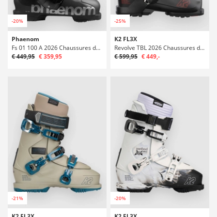
-20%
-25%
Phaenom
K2 FL3X
Fs 01 100 A 2026 Chaussures de ski
Revolve TBL 2026 Chaussures de ski
€ 449,95
€ 359,95
€ 599,95
€ 449,-
-21%
-20%
K2 FL3X
K2 FL3X