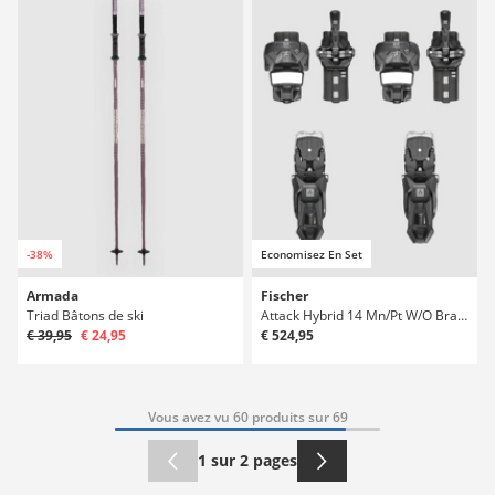
-38%
Economisez En Set
Armada
Fischer
Triad Bâtons de ski
Attack Hybrid 14 Mn/Pt W/O Brake O 2026 Fixations de ski
€ 39,95
€ 24,95
€ 524,95
Vous avez vu 60 produits sur 69
1 sur 2 pages