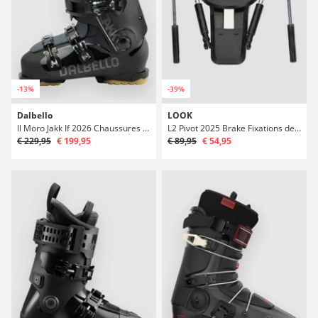
-13%
-39%
Dalbello
LOOK
Il Moro Jakk If 2026 Chaussures de ski
L2 Pivot 2025 Brake Fixations de ski
€ 229,95
€ 199,95
€ 89,95
€ 54,95