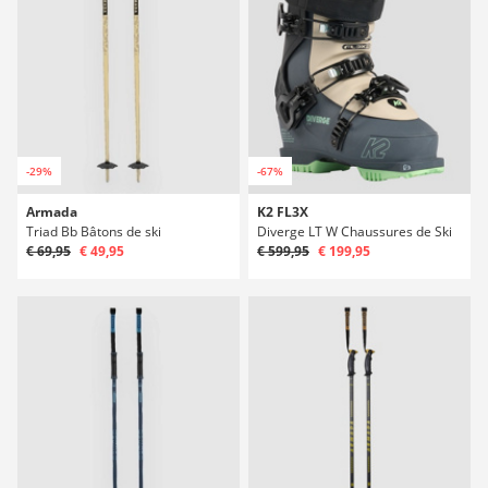
-29%
-67%
Armada
K2 FL3X
Triad Bb Bâtons de ski
Diverge LT W Chaussures de Ski
€ 69,95
€ 49,95
€ 599,95
€ 199,95