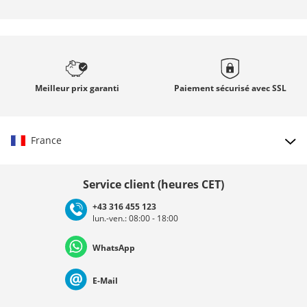
Meilleur prix
garanti
Paiement sécurisé avec
SSL
France
Choisir le pays
Service client (heures CET)
+43 316 455 123
lun.-ven.: 08:00 - 18:00
Deutschland
Österreich
Schweiz (Deutsch)
WhatsApp
Suisse (Français)
Svizzera (Italiano)
France
E-Mail
Nederland
Italia (Italiano)
Italien (Deutsch)