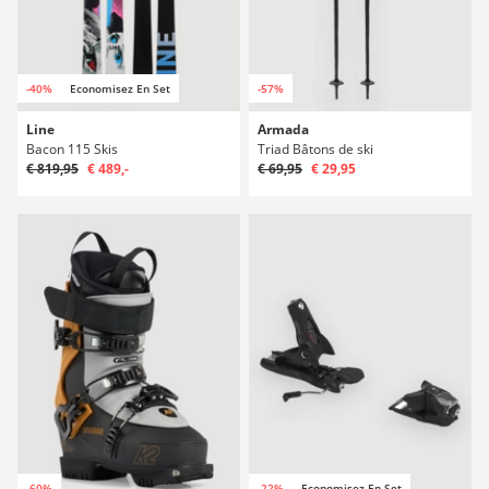
-40%
Economisez En Set
-57%
Line
Armada
Bacon 115 Skis
Triad Bâtons de ski
€ 819,95
€ 489,-
€ 69,95
€ 29,95
-60%
-22%
Economisez En Set