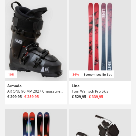
-10%
-36%
Economisez En Set
Armada
Line
AR ONE 90 MV 2027 Chaussures de ski
Tom Wallisch Pro Skis
€ 399,95
€ 359,95
€ 529,95
€ 339,95