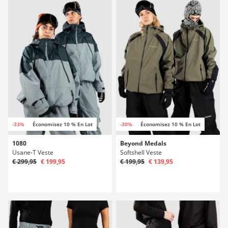
-33%
Économisez 10 % En Lot
-30%
Économisez 10 % En Lot
1080
Beyond Medals
Usane-T Veste
Softshell Veste
€ 299,95
€ 199,95
€ 199,95
€ 139,95