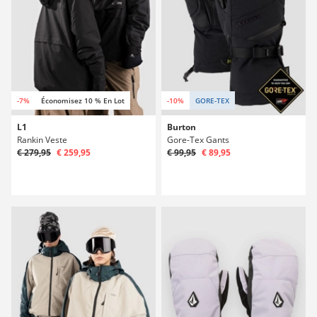
-7%
Économisez 10 % En Lot
-10%
GORE-TEX
L1
Burton
Rankin Veste
Gore-Tex Gants
€ 279,95
€ 259,95
€ 99,95
€ 89,95