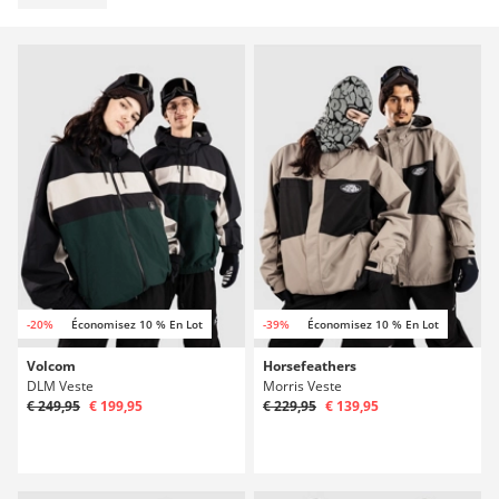
-20%
Économisez 10 % En Lot
-39%
Économisez 10 % En Lot
Volcom
Horsefeathers
DLM Veste
Morris Veste
€ 249,95
€ 199,95
€ 229,95
€ 139,95