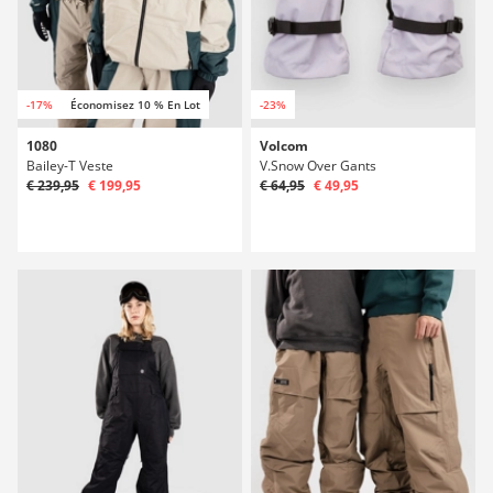
-17%
Économisez 10 % En Lot
-23%
1080
Volcom
Bailey-T Veste
V.Snow Over Gants
€ 239,95
€ 199,95
€ 64,95
€ 49,95