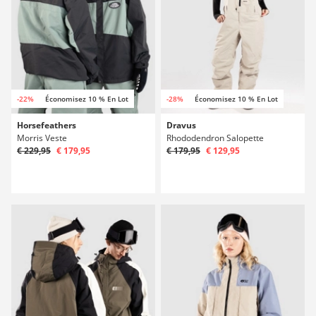
-22%
Économisez 10 % En Lot
-28%
Économisez 10 % En Lot
Horsefeathers
Dravus
Morris Veste
Rhododendron Salopette
€ 229,95
€ 179,95
€ 179,95
€ 129,95