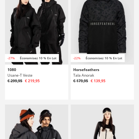
-27%
Économisez 10 % En Lot
-22%
Économisez 10 % En Lot
1080
Horsefeathers
Usane-T Veste
Tala Anorak
€ 299,95
€ 219,95
€ 179,95
€ 139,95