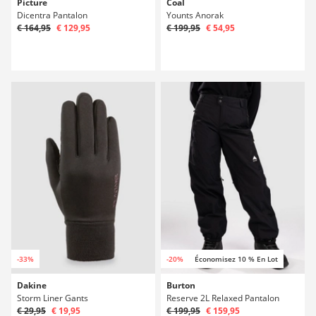
Picture
Coal
Dicentra Pantalon
Younts Anorak
€ 164,95
€ 129,95
€ 199,95
€ 54,95
-33%
-20%
Économisez 10 % En Lot
Dakine
Burton
Storm Liner Gants
Reserve 2L Relaxed Pantalon
€ 29,95
€ 19,95
€ 199,95
€ 159,95