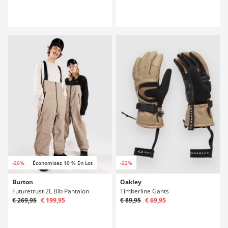
-26%
Économisez 10 % En Lot
-22%
Burton
Oakley
Futuretrust 2L Bib Pantalon
Timberline Gants
€ 269,95
€ 199,95
€ 89,95
€ 69,95