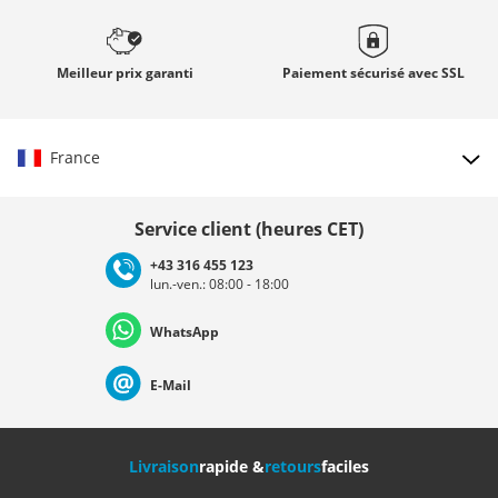
Meilleur prix
garanti
Paiement sécurisé avec
SSL
France
Choisir le pays
Service client (heures CET)
+43 316 455 123
lun.-ven.: 08:00 - 18:00
Deutschland
Österreich
Schweiz (Deutsch)
WhatsApp
Suisse (Français)
Svizzera (Italiano)
France
E-Mail
Nederland
Italia (Italiano)
Italien (Deutsch)
Livraison
rapide &
retours
faciles
España
Suomi
United Kingdom