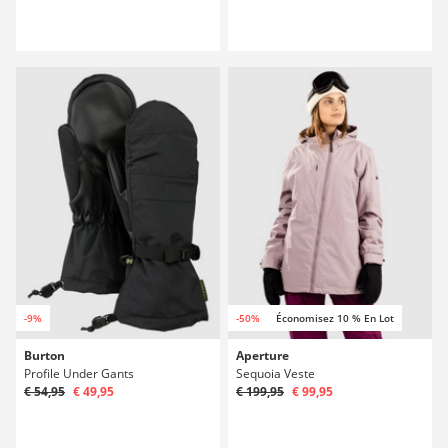
-9%
-50%
Économisez 10 % En Lot
Burton
Aperture
Profile Under Gants
Sequoia Veste
€ 54,95
€ 49,95
€ 199,95
€ 99,95