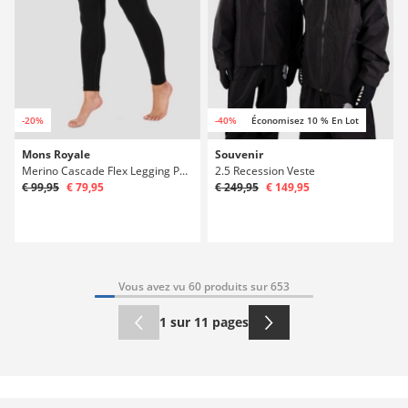
-20%
-40%
Économisez 10 % En Lot
Mons Royale
Souvenir
Merino Cascade Flex Legging Pantalon Technique
2.5 Recession Veste
€ 99,95
€ 79,95
€ 249,95
€ 149,95
Vous avez vu 60 produits sur 653
1 sur 11 pages