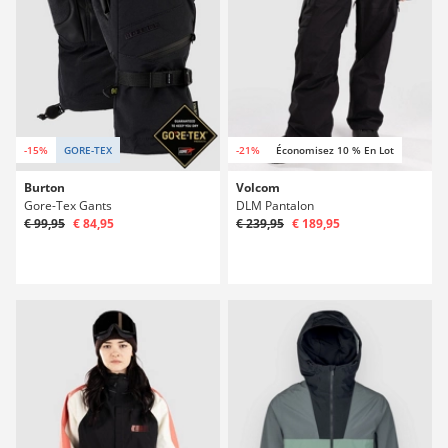
-15%
GORE-TEX
-21%
Économisez 10 % En Lot
Burton
Volcom
Gore-Tex Gants
DLM Pantalon
€ 99,95
€ 84,95
€ 239,95
€ 189,95