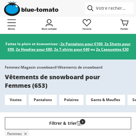
Menu
Mon compte
Favoris
Panier
Faites le plein et économisez :
2x Pantalons pour €100
,
2x Shorts pour
€90
,
2x Hoodies pour €80
,
2x T-shirts pour €40
ou
2x Casquettes €30
Femmes
Magasin snowboard
Vêtements de snowboard
Vêtements de snowboard pour
Femmes
(
653
)
Vestes
Pantalons
Polaires
Gants & Moufles
S
1
Filtrer & trier
Femmes