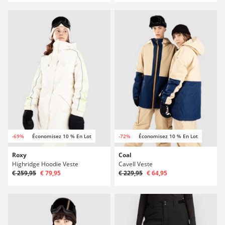
-69%
Économisez 10 % En Lot
-72%
Économisez 10 % En Lot
Roxy
Coal
Highridge Hoodie Veste
Cavell Veste
€ 259,95
€ 79,95
€ 229,95
€ 64,95