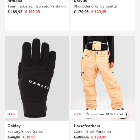
Armada
Dravus
Team Issue 2L Insulated Pantalon
Rhododendron Salopette
€ 189,95
€ 169,95
€ 179,95
€ 129,95
-11%
-38%
Économisez 10 % En Lot
Oakley
Horsefeathers
Factory Elipse Gants
Lotte II Shell Pantalon
€ 44,95
€ 39,95
€ 209,95
€ 129,95