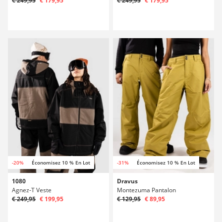
€ 249,95
€ 179,95
€ 249,95
€ 179,95
-20%
Économisez 10 % En Lot
-31%
Économisez 10 % En Lot
1080
Dravus
Agnez-T Veste
Montezuma Pantalon
€ 249,95
€ 199,95
€ 129,95
€ 89,95