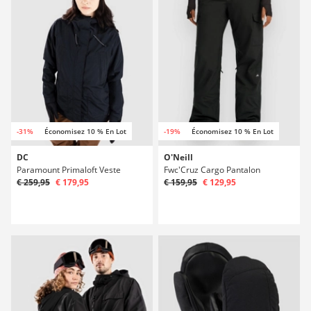
-31%
Économisez 10 % En Lot
-19%
Économisez 10 % En Lot
DC
O'Neill
Paramount Primaloft Veste
Fwc'Cruz Cargo Pantalon
€ 259,95
€ 179,95
€ 159,95
€ 129,95