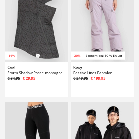
-14%
-20%
Économisez 10 % En Lot
Coal
Roxy
Storm Shadow Passe-montagne
Passive Lines Pantalon
€ 34,95
€ 29,95
€ 249,95
€ 199,95