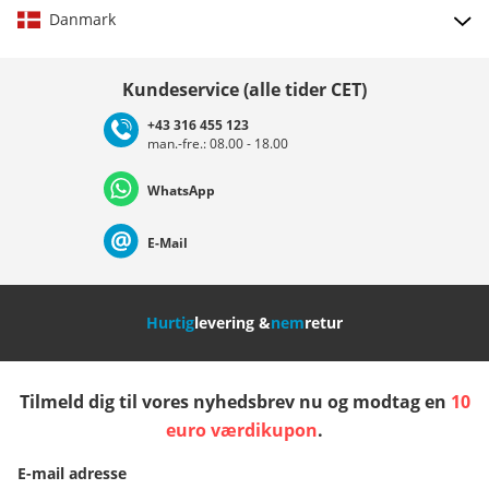
Danmark
Vælg land
Kundeservice (alle tider CET)
+43 316 455 123
man.-fre.: 08.00 - 18.00
Deutschland
Österreich
Schweiz (Deutsch)
WhatsApp
Suisse (Français)
Svizzera (Italiano)
France
E-Mail
Nederland
Italia (Italiano)
Italien (Deutsch)
Hurtig
levering &
nem
retur
España
Suomi
United Kingdom
Tilmeld dig til vores nyhedsbrev nu og modtag en
10
Sverige
Slovenija
België (Nederlands)
euro værdikupon
.
E-mail adresse
Belgique (Français)
Danmark
Norge