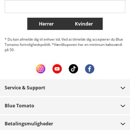
Flere lande
Herrer
Kvinder
* Du kan afmelde dig til enhver tid. Ved at tilmelde dig accepterer du Blue
Tomatos fortrolighedspolitik. *Værdikuponen har en minimum købsværdi
på 50.
Service & Support
FAQ
Blue Tomato
Kontakt
Om os
Betaling
Betalingsmuligheder
Butikker