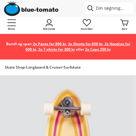
Menu
Min konto
Favoritter
Kurv
Bundl og spar:
2x Pants for 800 kr
,
2x Shorts for 650 kr
,
2x Hoodies for
600 kr
,
2x T-shirts for 300 kr
eller
2x Caps 250 kr
Skate Shop
Longboard & Cruiser
Surfskate