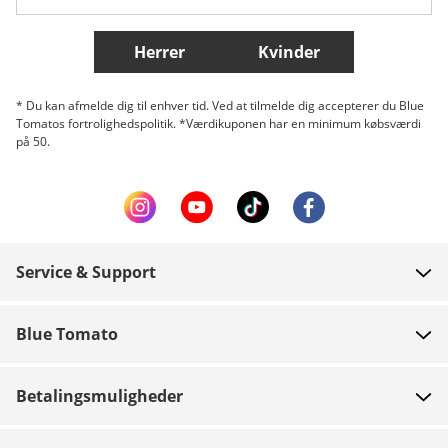
Flere lande
Herrer
Kvinder
* Du kan afmelde dig til enhver tid. Ved at tilmelde dig accepterer du Blue
Tomatos fortrolighedspolitik. *Værdikuponen har en minimum købsværdi
på 50.
Service & Support
FAQ
Blue Tomato
Kontakt
Om os
Betaling
Betalingsmuligheder
Butikker
Levering
Job