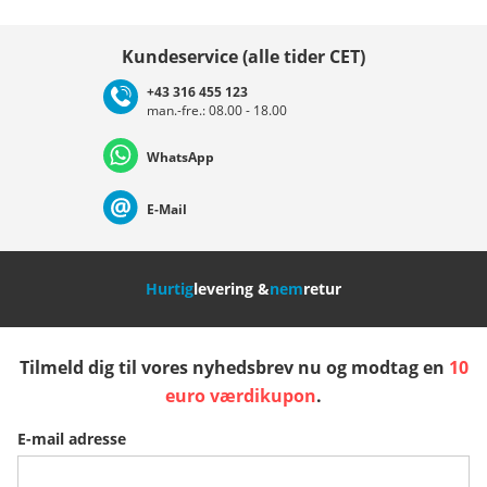
Vælg land
Kundeservice (alle tider CET)
+43 316 455 123
man.-fre.: 08.00 - 18.00
Deutschland
Österreich
Schweiz (Deutsch)
WhatsApp
Suisse (Français)
Svizzera (Italiano)
France
E-Mail
Nederland
Italia (Italiano)
Italien (Deutsch)
Hurtig
levering &
nem
retur
España
Suomi
United Kingdom
Tilmeld dig til vores nyhedsbrev nu og modtag en
10
Sverige
Slovenija
België (Nederlands)
euro værdikupon
.
E-mail adresse
Belgique (Français)
Danmark
Norge