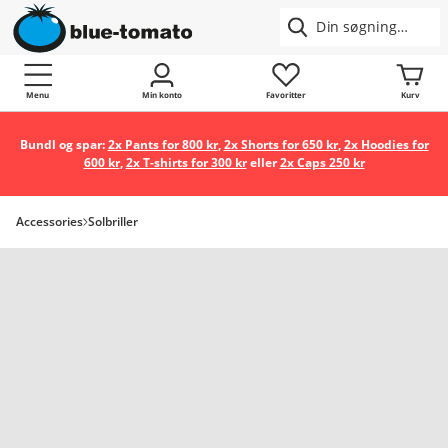
Menu
Min konto
Favoritter
Kurv
Bundl og spar:
2x Pants for 800 kr
,
2x Shorts for 650 kr
,
2x Hoodies for
600 kr
,
2x T-shirts for 300 kr
eller
2x Caps 250 kr
Accessories
Solbriller