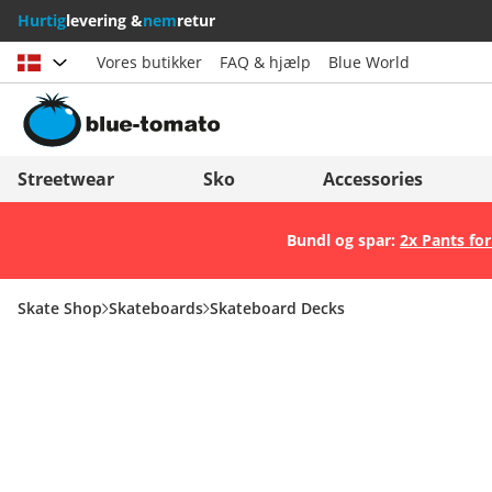
Hurtig
levering &
nem
retur
Vores butikker
FAQ & hjælp
Blue World
Vælg land
Deutschland
Nederland
Streetwear
Sko
Accessories
Österreich
Italia (Italiano)
Bundl og spar:
2x Pants for
Schweiz (Deutsch)
Italien (Deutsch)
Suisse (Français)
España
Skate Shop
Skateboards
Skateboard Decks
Svizzera (Italiano)
Suomi
France
United Kingdom