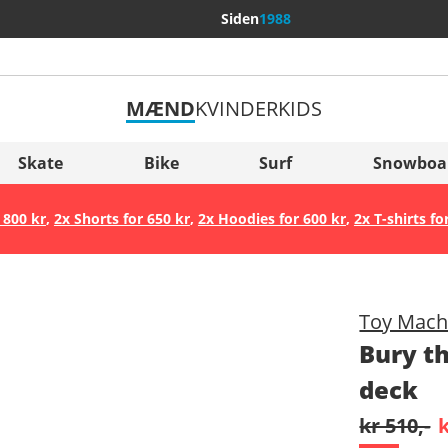
Siden
1988
MÆND
KVINDER
KIDS
Flere lande
Sverige
Skate
Bike
Surf
Snowboa
Slovenija
 800 kr
,
2x Shorts for 650 kr
,
2x Hoodies for 600 kr
,
2x T-shirts fo
België (Nederlands)
Belgique (Français)
Danmark
Toy Mach
Norge
Bury t
deck
kr 510,-
k