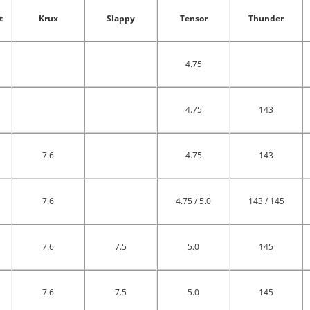
t
Krux
Slappy
Tensor
Thunder
4.75
4.75
143
7.6
4.75
143
7.6
4.75 / 5.0
143 / 145
7.6
7.5
5.0
145
7.6
7.5
5.0
145