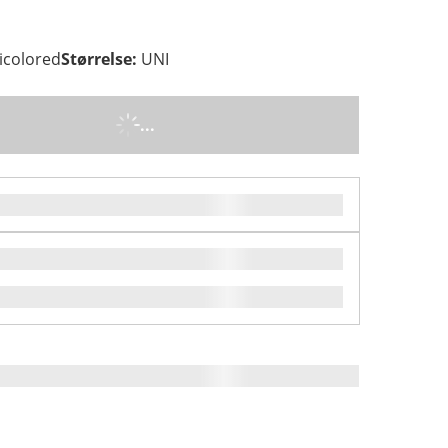
icolored
Størrelse
:
UNI
...