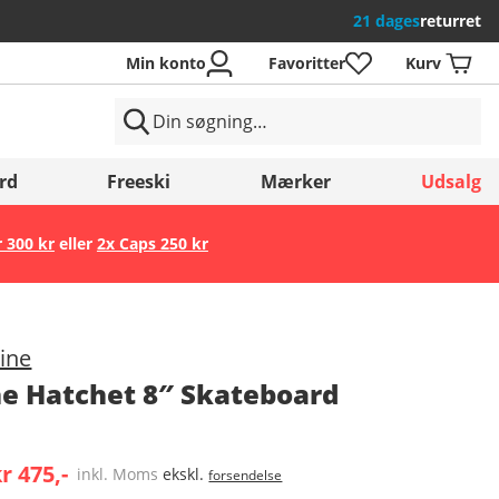
21 dages
returret
Min konto
Favoritter
Kurv
rd
Freeski
Mærker
Udsalg
r 300 kr
eller
2x Caps 250 kr
Gem
ine
he Hatchet 8″ Skateboard
r 475,-
inkl. Moms
ekskl.
forsendelse