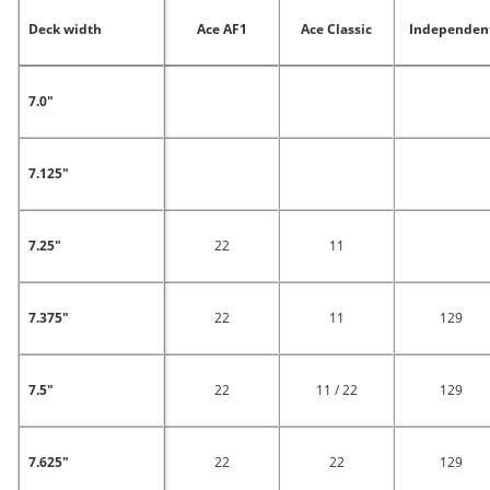
Deck width
Ace AF1
Ace Classic
Independen
7.0"
7.125"
7.25"
22
11
7.375"
22
11
129
7.5"
22
11 / 22
129
7.625"
22
22
129