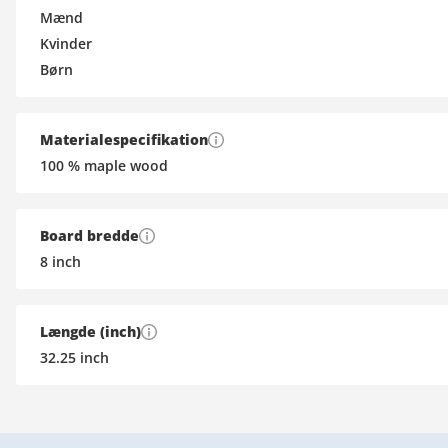
Mænd
Kvinder
Børn
Materialespecifikation
100 % maple wood
Board bredde
8
inch
Længde (inch)
32.25
inch