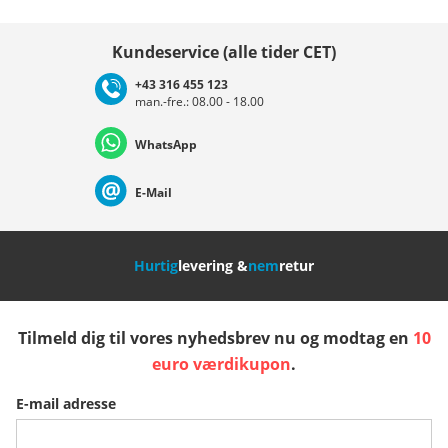
Vælg land
Kundeservice (alle tider CET)
+43 316 455 123
man.-fre.: 08.00 - 18.00
Deutschland
Österreich
Schweiz (Deutsch)
WhatsApp
Suisse (Français)
Svizzera (Italiano)
France
E-Mail
Nederland
Italia (Italiano)
Italien (Deutsch)
Hurtig
levering &
nem
retur
España
Suomi
United Kingdom
Tilmeld dig til vores nyhedsbrev nu og modtag en
10
Sverige
Slovenija
België (Nederlands)
euro værdikupon
.
E-mail adresse
Belgique (Français)
Danmark
Norge