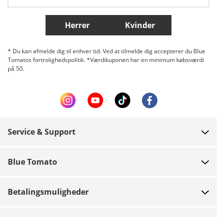
Flere lande
Herrer
Kvinder
* Du kan afmelde dig til enhver tid. Ved at tilmelde dig accepterer du Blue
Tomatos fortrolighedspolitik. *Værdikuponen har en minimum købsværdi
på 50.
Service & Support
FAQ
Blue Tomato
Kontakt
Om os
Betaling
Betalingsmuligheder
Butikker
Levering
Job