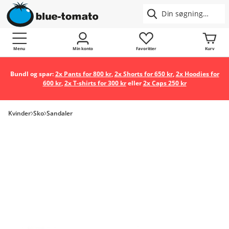
Menu
Min konto
Favoritter
Kurv
Bundl og spar:
2x Pants for 800 kr
,
2x Shorts for 650 kr
,
2x Hoodies for
600 kr
,
2x T-shirts for 300 kr
eller
2x Caps 250 kr
Kvinder
Sko
Sandaler