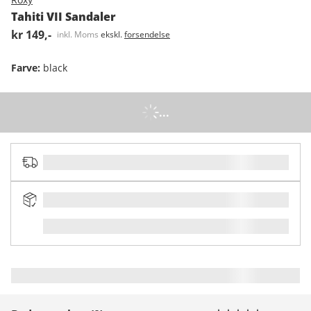
Tahiti VII Sandaler
kr 149,-
inkl. Moms
ekskl.
forsendelse
Farve
:
black
...