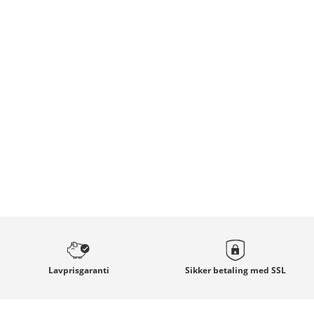
Lavprisgaranti
Sikker betaling med
SSL