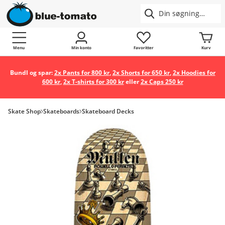
Menu
Min konto
Favoritter
Kurv
Bundl og spar:
2x Pants for 800 kr
,
2x Shorts for 650 kr
,
2x Hoodies for
600 kr
,
2x T-shirts for 300 kr
eller
2x Caps 250 kr
Skate Shop
Skateboards
Skateboard Decks