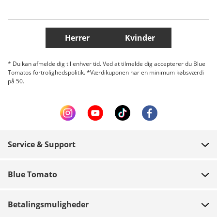
Flere lande
Herrer
Kvinder
* Du kan afmelde dig til enhver tid. Ved at tilmelde dig accepterer du Blue
Tomatos fortrolighedspolitik. *Værdikuponen har en minimum købsværdi
på 50.
Service & Support
FAQ
Blue Tomato
Kontakt
Om os
Betaling
Betalingsmuligheder
Butikker
Levering