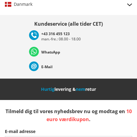
Danmark
Vælg land
Kundeservice (alle tider CET)
+43 316 455 123
man.-fre.: 08.00 - 18.00
Deutschland
Österreich
Schweiz (Deutsch)
WhatsApp
Suisse (Français)
Svizzera (Italiano)
France
E-Mail
Nederland
Italia (Italiano)
Italien (Deutsch)
Hurtig
levering &
nem
retur
España
Suomi
United Kingdom
Tilmeld dig til vores nyhedsbrev nu og modtag en
10
Sverige
Slovenija
België (Nederlands)
euro værdikupon
.
E-mail adresse
Belgique (Français)
Danmark
Norge