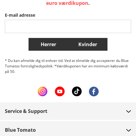
Sverige
Slovenija
België (Nederlands)
euro værdikupon
.
E-mail adresse
Belgique (Français)
Danmark
Norge
Flere lande
Herrer
Kvinder
* Du kan afmelde dig til enhver tid. Ved at tilmelde dig accepterer du Blue
Tomatos fortrolighedspolitik. *Værdikuponen har en minimum købsværdi
på 50.
Service & Support
FAQ
Blue Tomato
Kontakt