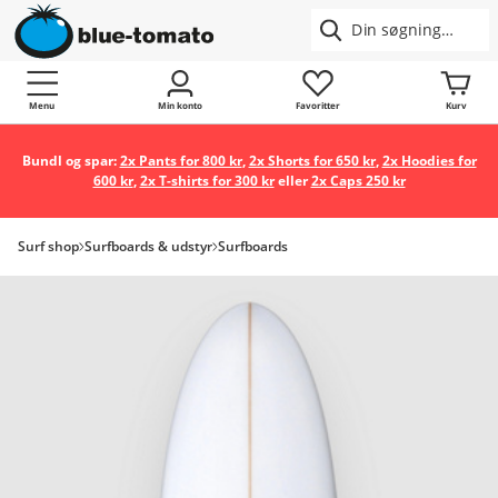
Menu
Min konto
Favoritter
Kurv
Bundl og spar:
2x Pants for 800 kr
,
2x Shorts for 650 kr
,
2x Hoodies for
600 kr
,
2x T-shirts for 300 kr
eller
2x Caps 250 kr
Surf shop
Surfboards & udstyr
Surfboards