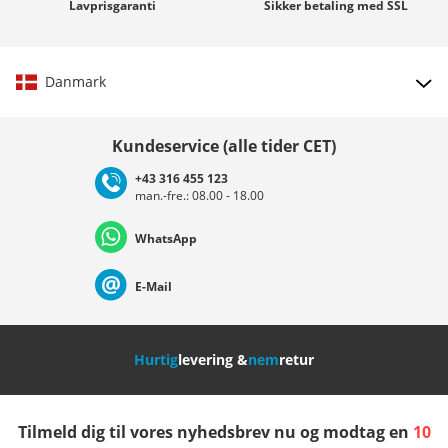
Lavprisgaranti
Sikker betaling med
SSL
Danmark
Vælg land
Kundeservice (alle tider CET)
+43 316 455 123
man.-fre.: 08.00 - 18.00
Deutschland
Österreich
Schweiz (Deutsch)
WhatsApp
Suisse (Français)
Svizzera (Italiano)
France
E-Mail
Nederland
Italia (Italiano)
Italien (Deutsch)
Hurtig
levering &
nem
retur
España
Suomi
United Kingdom
Tilmeld dig til vores nyhedsbrev nu og modtag en
10