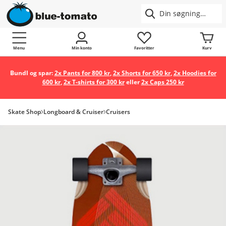
Menu
Min konto
Favoritter
Kurv
Bundl og spar:
2x Pants for 800 kr
,
2x Shorts for 650 kr
,
2x Hoodies for
600 kr
,
2x T-shirts for 300 kr
eller
2x Caps 250 kr
Skate Shop
Longboard & Cruiser
Cruisers