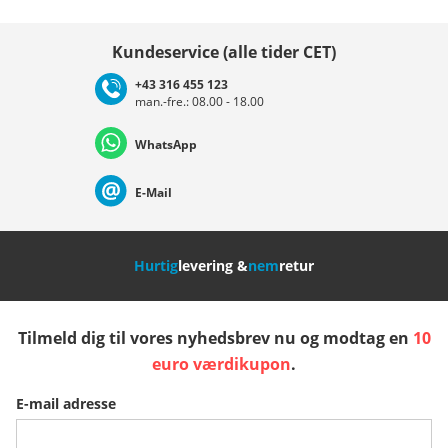
Vælg land
Kundeservice (alle tider CET)
+43 316 455 123
man.-fre.: 08.00 - 18.00
Deutschland
Österreich
Schweiz (Deutsch)
WhatsApp
Suisse (Français)
Svizzera (Italiano)
France
E-Mail
Nederland
Italia (Italiano)
Italien (Deutsch)
Hurtig
levering &
nem
retur
España
Suomi
United Kingdom
Tilmeld dig til vores nyhedsbrev nu og modtag en
10
Sverige
Slovenija
België (Nederlands)
euro værdikupon
.
E-mail adresse
Belgique (Français)
Danmark
Norge