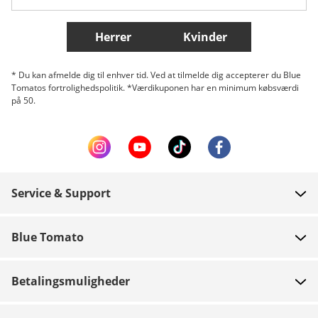
Flere lande
Herrer
Kvinder
* Du kan afmelde dig til enhver tid. Ved at tilmelde dig accepterer du Blue
Tomatos fortrolighedspolitik. *Værdikuponen har en minimum købsværdi
på 50.
Service & Support
FAQ
Blue Tomato
Kontakt
Om os
Betaling
Betalingsmuligheder
Butikker
Levering
Job