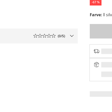
-
67
%
Farve
:
ll si
(
0
/5)