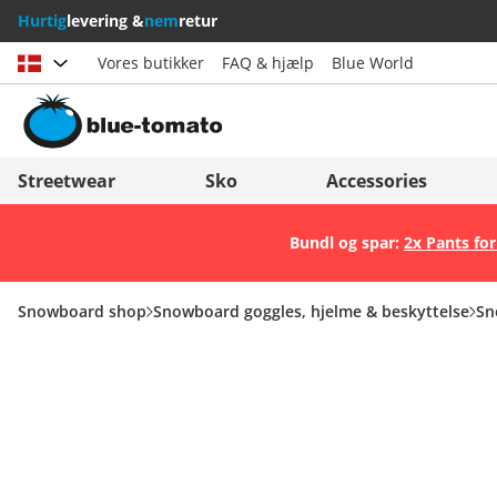
Hurtig
levering &
nem
retur
Vores butikker
FAQ & hjælp
Blue World
Vælg land
Deutschland
Nederland
Streetwear
Sko
Accessories
Österreich
Italia (Italiano)
Bundl og spar:
2x Pants for
Schweiz (Deutsch)
Italien (Deutsch)
Suisse (Français)
España
Snowboard shop
Snowboard goggles, hjelme & beskyttelse
Sn
Svizzera (Italiano)
Suomi
France
United Kingdom