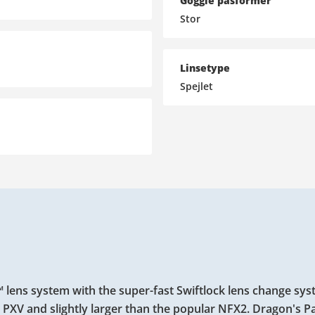
Goggle pasformer
Stor
Linsetype
Spejlet
ens system with the super-fast Swiftlock lens change sys
 the PXV and slightly larger than the popular NFX2. Dragon's