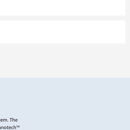
tem. The
 Panotech™