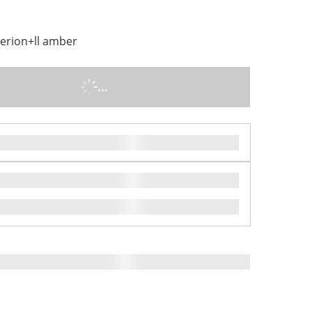
lverion+ll amber
...