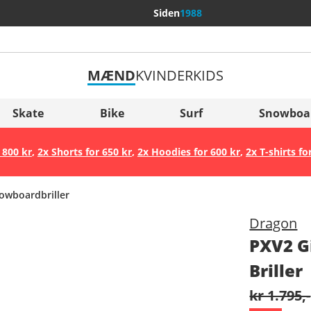
Siden
1988
MÆND
KVINDER
KIDS
Flere lande
Sverige
Skate
Bike
Surf
Snowboa
Slovenija
 800 kr
,
2x Shorts for 650 kr
,
2x Hoodies for 600 kr
,
2x T-shirts fo
België (Nederlands)
Belgique (Français)
owboardbriller
Danmark
Dragon
Norge
PXV2 G
Briller
kr 1.795,-