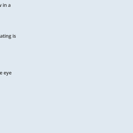
 in a
ting is
re eye