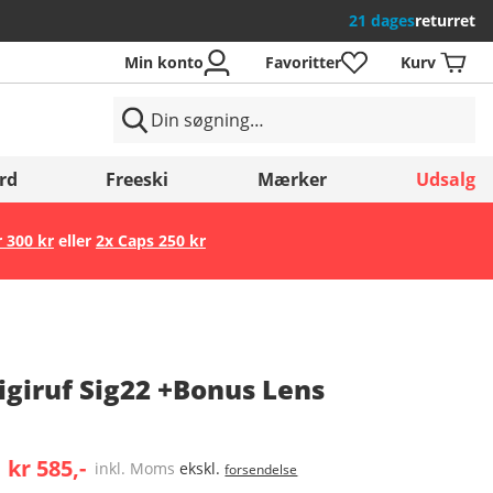
21 dages
returret
Min konto
Favoritter
Kurv
rd
Freeski
Mærker
Udsalg
r 300 kr
eller
2x Caps 250 kr
Gem
igiruf Sig22 +Bonus Lens
kr 585,-
inkl. Moms
ekskl.
forsendelse