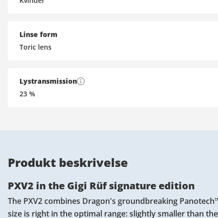
Kvinder
Linse form
Toric lens
Lystransmission
23
%
Produkt beskrivelse
PXV2 in the Gigi Rüf signature edition
The PXV2 combines Dragon's groundbreaking Panotech™ l
size is right in the optimal range: slightly smaller than