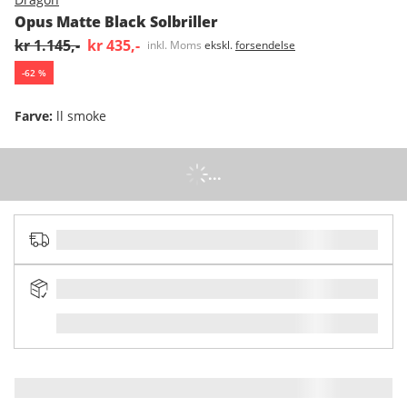
Opus Matte Black Solbriller
kr 1.145,-
kr 435,-
inkl. Moms
ekskl.
forsendelse
-
62
%
Farve
:
ll smoke
...