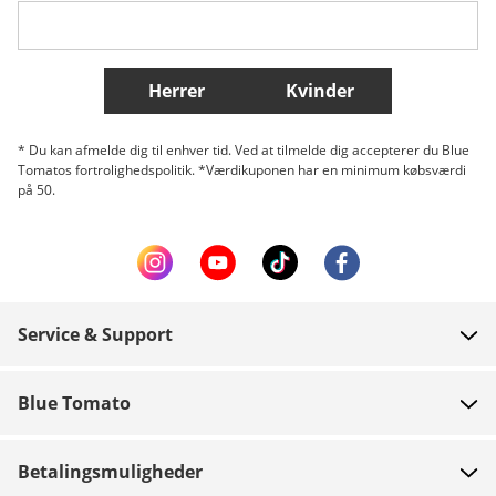
Flere lande
Herrer
Kvinder
* Du kan afmelde dig til enhver tid. Ved at tilmelde dig accepterer du Blue
Tomatos fortrolighedspolitik. *Værdikuponen har en minimum købsværdi
på 50.
Service & Support
FAQ
Blue Tomato
Kontakt
Om os
Betaling
Betalingsmuligheder
Butikker