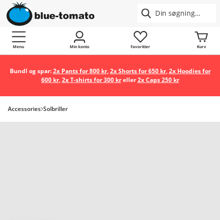
Menu
Min konto
Favoritter
Kurv
Bundl og spar:
2x Pants for 800 kr
,
2x Shorts for 650 kr
,
2x Hoodies for
600 kr
,
2x T-shirts for 300 kr
eller
2x Caps 250 kr
Accessories
Solbriller