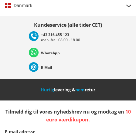
Danmark
Vælg land
Kundeservice (alle tider CET)
+43 316 455 123
man.-fre.: 08.00 - 18.00
Deutschland
Österreich
Schweiz (Deutsch)
WhatsApp
Suisse (Français)
Svizzera (Italiano)
France
E-Mail
Nederland
Italia (Italiano)
Italien (Deutsch)
Hurtig
levering &
nem
retur
España
Suomi
United Kingdom
Tilmeld dig til vores nyhedsbrev nu og modtag en
10
Sverige
Slovenija
België (Nederlands)
euro værdikupon
.
E-mail adresse
Belgique (Français)
Danmark
Norge