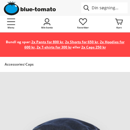
Menu
Min konto
Favoritter
Kurv
Bundl og spar:
2x Pants for 800 kr
,
2x Shorts for 650 kr
,
2x Hoodies for
600 kr
,
2x T-shirts for 300 kr
eller
2x Caps 250 kr
Accessories
Caps