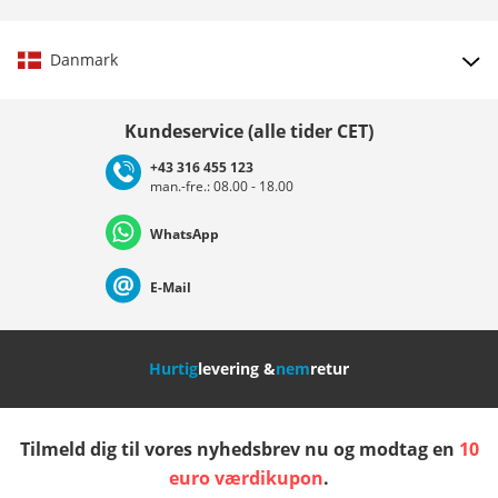
Danmark
Vælg land
Kundeservice (alle tider CET)
+43 316 455 123
man.-fre.: 08.00 - 18.00
Deutschland
Österreich
Schweiz (Deutsch)
WhatsApp
Suisse (Français)
Svizzera (Italiano)
France
E-Mail
Nederland
Italia (Italiano)
Italien (Deutsch)
Hurtig
levering &
nem
retur
España
Suomi
United Kingdom
Tilmeld dig til vores nyhedsbrev nu og modtag en
10
Sverige
Slovenija
België (Nederlands)
euro værdikupon
.