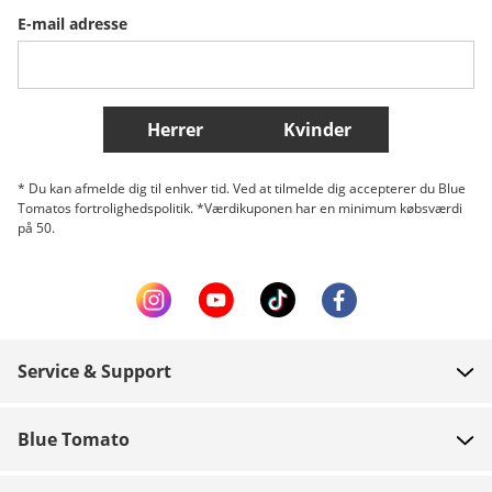
E-mail adresse
Belgique (Français)
Danmark
Norge
Flere lande
Herrer
Kvinder
* Du kan afmelde dig til enhver tid. Ved at tilmelde dig accepterer du Blue
Tomatos fortrolighedspolitik. *Værdikuponen har en minimum købsværdi
på 50.
Service & Support
FAQ
Blue Tomato
Kontakt
Om os