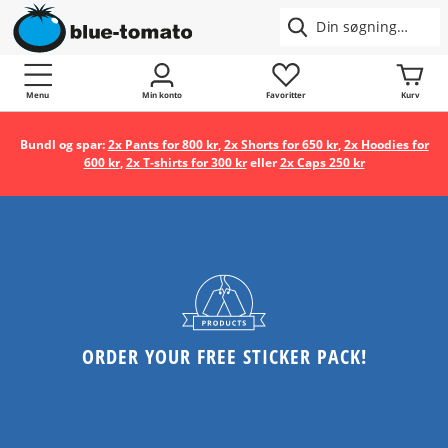
Menu
Min konto
Favoritter
Kurv
Bundl og spar:
2x Pants for 800 kr
,
2x Shorts for 650 kr
,
2x Hoodies for
600 kr
,
2x T-shirts for 300 kr
eller
2x Caps 250 kr
ORDER YOUR FREE STICKER PACK!