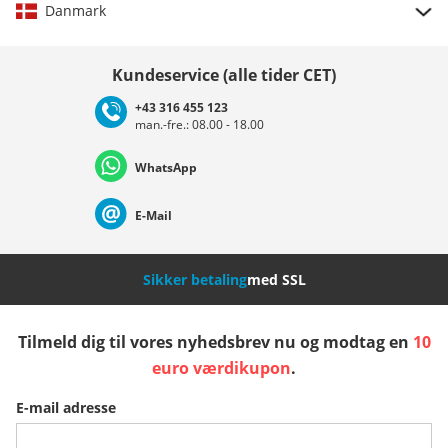
Danmark
Vælg land
Kundeservice (alle tider CET)
+43 316 455 123
man.-fre.: 08.00 - 18.00
Deutschland
Österreich
Schweiz (Deutsch)
WhatsApp
Suisse (Français)
Svizzera (Italiano)
France
E-Mail
Nederland
Italia (Italiano)
Italien (Deutsch)
Sikker betaling
med SSL
España
Suomi
United Kingdom
Tilmeld dig til vores nyhedsbrev nu og modtag en
10
euro værdikupon
.
Sverige
Slovenija
België (Nederlands)
E-mail adresse
Belgique (Français)
Danmark
Norge