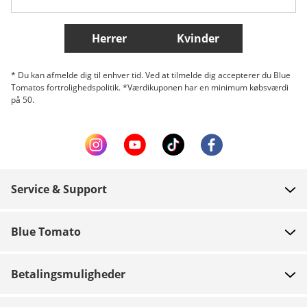
Flere lande
Herrer
Kvinder
* Du kan afmelde dig til enhver tid. Ved at tilmelde dig accepterer du Blue
Tomatos fortrolighedspolitik. *Værdikuponen har en minimum købsværdi
på 50.
Service & Support
FAQ
Blue Tomato
Kontakt
Om os
Betaling
Betalingsmuligheder
Butikker
Levering