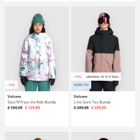
-10%
Ušetřete 10 % V Setu
-19%
GORE-TEX
Volcom
Volcom
Sass'N'Frass Ins Kids Bunda
L Ins Gore Tex Bunda
€ 159,95
€ 129,95
€ 399,95
€ 359,95