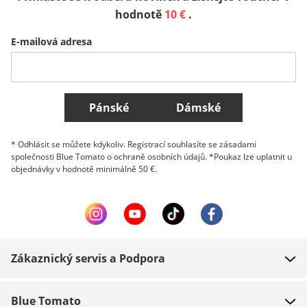
Sverige
Slovenija
België (Nederlands)
hodnotě
10 €
.
E-mailová adresa
Belgique (Français)
Danmark
Norge
Všechny země
Pánské
Dámské
* Odhlásit se můžete kdykoliv. Registrací souhlasíte se zásadami
společnosti Blue Tomato o ochraně osobních údajů. *Poukaz lze uplatnit u
objednávky v hodnotě minimálně 50 €.
Zákaznický servis a Podpora
FAQ
Blue Tomato