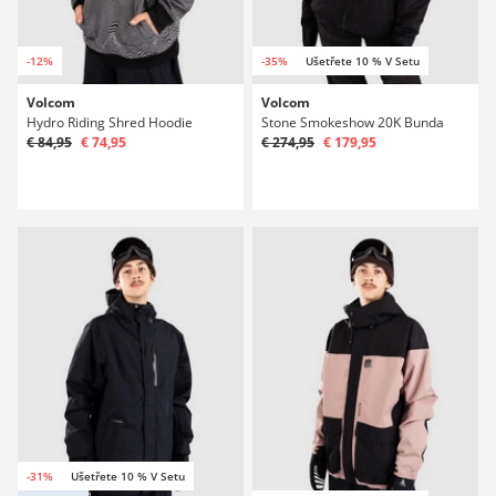
-12%
-35%
Ušetřete 10 % V Setu
Volcom
Volcom
Hydro Riding Shred Hoodie
Stone Smokeshow 20K Bunda
€ 84,95
€ 74,95
€ 274,95
€ 179,95
-31%
Ušetřete 10 % V Setu