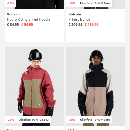
-35%
-10%
Ušetřete 10 % V Setu
Volcom
Volcom
Hydro Riding Shred Hoodie
Primry Bunda
€ 84,95
€ 54,95
€ 209,95
€ 189,95
-23%
Ušetřete 10 % V Setu
-50%
Ušetřete 10 % V Setu