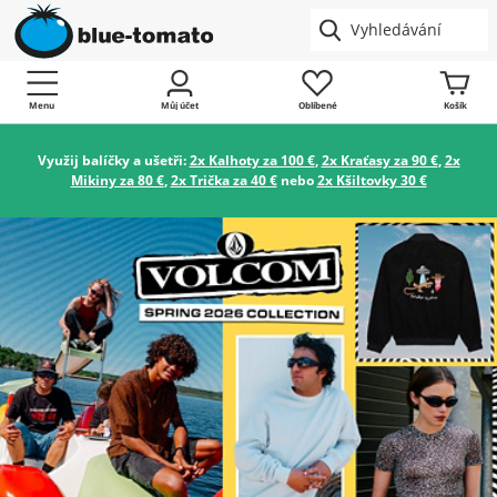
Menu
Můj účet
Oblíbené
Košík
Využij balíčky a ušetři:
2x Kalhoty za 100 €
,
2x Kraťasy za 90 €
,
2x
Mikiny za 80 €
,
2x Trička za 40 €
nebo
2x Kšiltovky 30 €