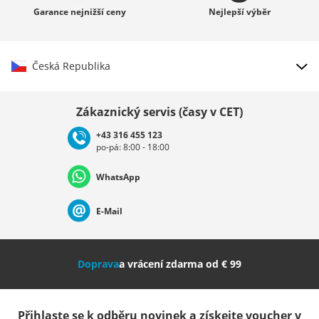
Garance
nejnižší ceny
Nejlepší
výběr
Česká Republika
Vybrat zemi
Zákaznický servis (časy v CET)
+43 316 455 123
po-pá: 8:00 - 18:00
Deutschland
Österreich
Schweiz (Deutsch)
WhatsApp
Suisse (Français)
Svizzera (Italiano)
France
E-Mail
Nederland
Italia (Italiano)
Italien (Deutsch)
Doprava
a vrácení zdarma od € 99
España
Suomi
United Kingdom
Přihlaste se k odběru novinek a získejte voucher v