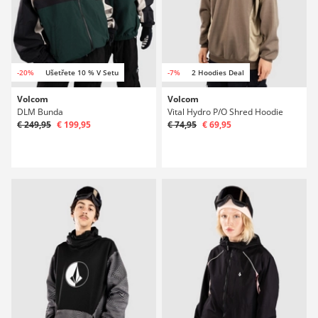
-20%
Ušetřete 10 % V Setu
-7%
2 Hoodies Deal
Volcom
Volcom
DLM Bunda
Vital Hydro P/O Shred Hoodie
€ 249,95
€ 199,95
€ 74,95
€ 69,95