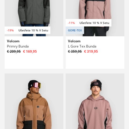
-11%
Ušetřete 10 % V Setu
-19%
Ušetřete 10 % V Setu
GORE-TEX
Volcom
Volcom
Primry Bunda
L Gore Tex Bunda
€ 209,95
€ 169,95
€ 359,95
€ 319,95