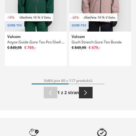
-10%
Ušetřete 10 % V Setu
-20%
Ušetřete 10 % V Setu
GORE-TEX
GORE-TEX
Volcom
Volcom
Anyox Guide Gore Tex Pro Shell Bunda
Guch Stretch Gore Tex Bunda
€ 849,95
€ 769,-
€ 849,95
€ 679,-
Viděli jste 60 z 117 produktů
1 z 2 stran