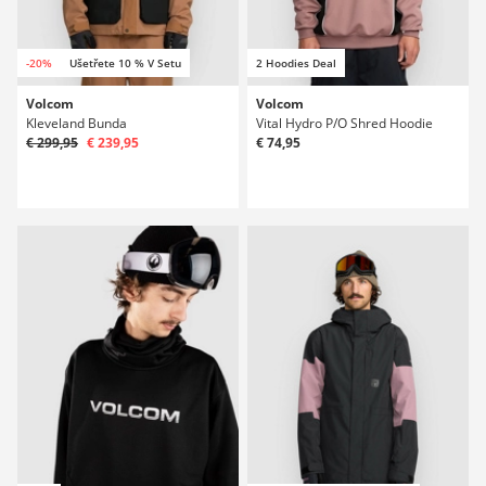
-20%
Ušetřete 10 % V Setu
2 Hoodies Deal
Volcom
Volcom
Kleveland Bunda
Vital Hydro P/O Shred Hoodie
€ 299,95
€ 239,95
€ 74,95