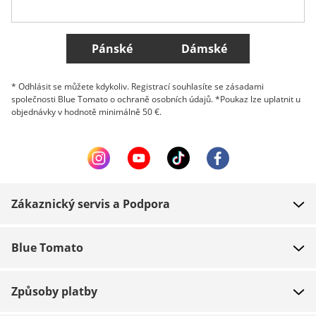
Všechny země
Pánské
Dámské
* Odhlásit se můžete kdykoliv. Registrací souhlasíte se zásadami
společnosti Blue Tomato o ochraně osobních údajů. *Poukaz lze uplatnit u
objednávky v hodnotě minimálně 50 €.
Zákaznický servis a Podpora
FAQ
Blue Tomato
Kontakt
O nás
Platba
Způsoby platby
Obchody
Dodání