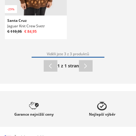
-29%
Santa Cruz
Jaguar Knit Crew Svetr
€ 119,95
€ 84,95
Viděli jste 3 z 3 produktů
1 z 1 stran
Garance
nejnižší ceny
Nejlepší
výběr