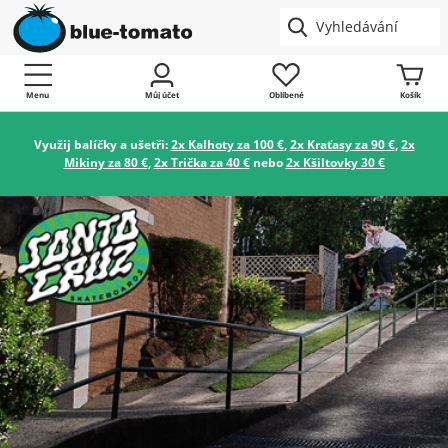
Menu
Můj účet
Oblíbené
Košík
Využij balíčky a ušetři:
2x Kalhoty za 100 €
,
2x Kraťasy za 90 €
,
2x
Mikiny za 80 €
,
2x Trička za 40 €
nebo
2x Kšiltovky 30 €