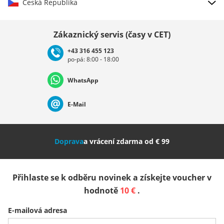
Česká Republika
Vybrat zemi
Zákaznický servis (časy v CET)
+43 316 455 123
po-pá: 8:00 - 18:00
Deutschland
Österreich
Schweiz (Deutsch)
WhatsApp
Suisse (Français)
Svizzera (Italiano)
France
E-Mail
Nederland
Italia (Italiano)
Italien (Deutsch)
Doprava
a vrácení zdarma od € 99
España
Suomi
United Kingdom
Přihlaste se k odběru novinek a získejte voucher v
Sverige
Slovenija
België (Nederlands)
hodnotě
10 €
.
E-mailová adresa
Belgique (Français)
Danmark
Norge