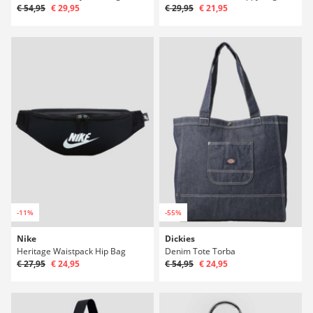
€ 54,95
€ 29,95
€ 29,95
€ 21,95
-11%
-55%
Nike
Dickies
Heritage Waistpack Hip Bag
Denim Tote Torba
€ 27,95
€ 24,95
€ 54,95
€ 24,95