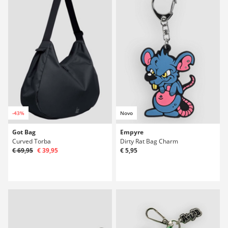
-43%
Novo
Got Bag
Empyre
Curved Torba
Dirty Rat Bag Charm
€ 69,95
€ 39,95
€ 5,95