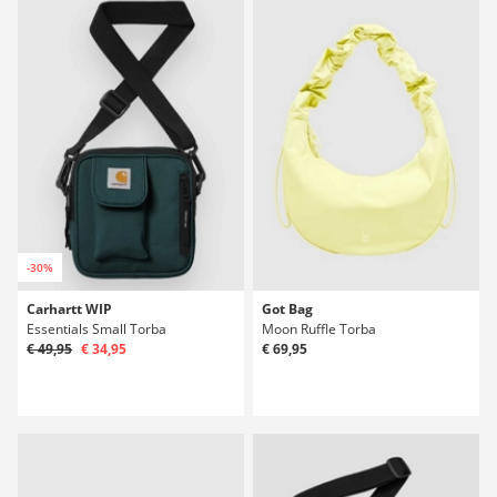
-30%
Carhartt WIP
Got Bag
Essentials Small Torba
Moon Ruffle Torba
€ 49,95
€ 34,95
€ 69,95