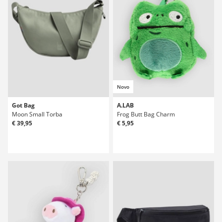
Novo
Got Bag
A.LAB
Moon Small Torba
Frog Butt Bag Charm
€ 39,95
€ 5,95