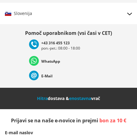
Slovenija
Izberi državo
Pomoč uporabnikom (vsi časi v CET)
+43 316 455 123
pon.-pet.: 08:00 - 18:00
Deutschland
Österreich
Schweiz (Deutsch)
WhatsApp
Suisse (Français)
Svizzera (Italiano)
France
E-Mail
Nederland
Italia (Italiano)
Italien (Deutsch)
Hitra
dostava &
enostavna
vrač
España
Suomi
United Kingdom
Prijavi se na naše e-novice in prejmi
bon za 10 €
Sverige
Slovenija
België (Nederlands)
E-mail naslov