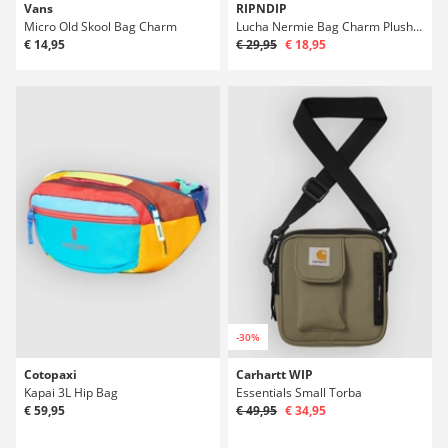
Vans
RIPNDIP
Micro Old Skool Bag Charm
Lucha Nermie Bag Charm Plush Toy
€ 14,95
€ 29,95
€ 18,95
-30%
Cotopaxi
Carhartt WIP
Kapai 3L Hip Bag
Essentials Small Torba
€ 59,95
€ 49,95
€ 34,95