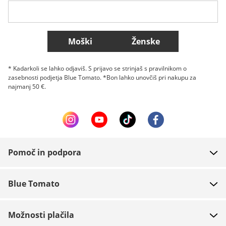
Belgique (Français)
Danmark
Norge
Več držav
Moški
Ženske
* Kadarkoli se lahko odjaviš. S prijavo se strinjaš s pravilnikom o
zasebnosti podjetja Blue Tomato. *Bon lahko unovčiš pri nakupu za
najmanj 50 €.
Pomoč in podpora
FAQ
Blue Tomato
Kontakt
O podjetju
Plačilo
Možnosti plačila
Trgovine