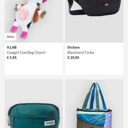
Novo
A.LAB
Dickies
Cowgirl Cow Bag Charm
Blanchard Torba
€ 5,95
€ 29,95