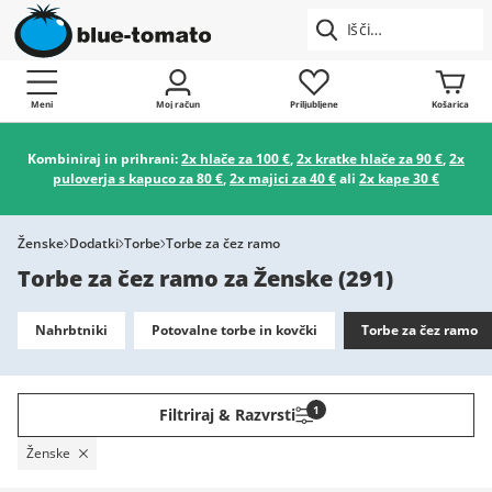
Meni
Moj račun
Priljubljene
Košarica
Kombiniraj in prihrani:
2x hlače za 100 €
,
2x kratke hlače za 90 €
,
2x
puloverja s kapuco za 80 €
,
2x majici za 40 €
ali
2x kape 30 €
Ženske
Dodatki
Torbe
Torbe za čez ramo
Torbe za čez ramo za Ženske
(
291
)
Nahrbtniki
Potovalne torbe in kovčki
Torbe za čez ramo
1
Filtriraj & Razvrsti
Ženske