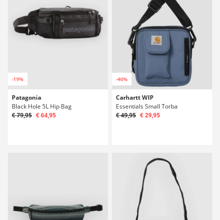
-19%
-40%
Patagonia
Carhartt WIP
Black Hole 5L Hip Bag
Essentials Small Torba
€ 79,95
€ 64,95
€ 49,95
€ 29,95