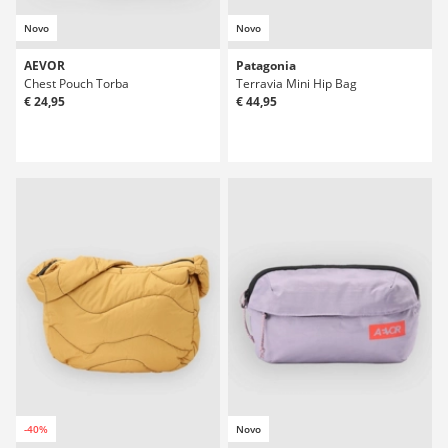
Novo
Novo
AEVOR
Patagonia
Chest Pouch Torba
Terravia Mini Hip Bag
€ 24,95
€ 44,95
-40%
Novo