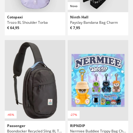
Novo
Cotopaxi
Ninth Hall
Trozo 8L Shoulder Torba
Payslay Bandana Bag Charm
€ 64,95
€ 7,95
-45%
-27%
Passenger
RIPNDIP
Boondocker Recycled Sling 8L Torba
Nermiee Buddiee Trippy Bag Charm Plush Toy