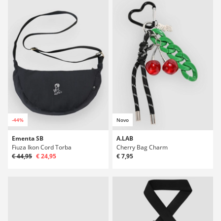
-44%
Novo
Ementa SB
A.LAB
Fiuza Ikon Cord Torba
Cherry Bag Charm
€ 44,95
€ 24,95
€ 7,95