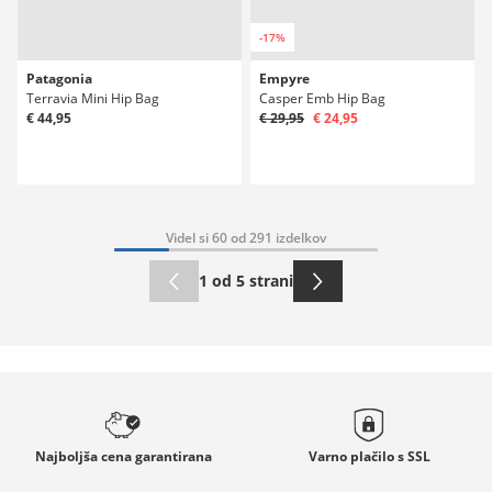
-17%
Patagonia
Empyre
Terravia Mini Hip Bag
Casper Emb Hip Bag
€ 44,95
€ 29,95
€ 24,95
Videl si 60 od 291 izdelkov
1 od 5 strani
Najboljša cena
garantirana
Varno plačilo s
SSL