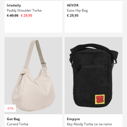
Iriedaily
AEVOR
Paddy Shoulder Torba
Ease Hip Bag
€ 49,95
€ 29,95
€ 29,95
-57%
Got Bag
Empyre
Curved Torba
Key Xbody Torba za na ramo