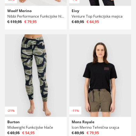
Woolf Merino
Eivy
Nibbi Performance Funkcijske hlače
Venture Top Funkcijska majica
€ 119,95
€ 79,95
€ 69,95
€ 64,95
-21%
-11%
Burton
Mons Royale
Midweight Funkcijske hlače
Icon Merino Tehnična srajca
€ 69,95
€ 54,95
€ 89,95
€ 79,95