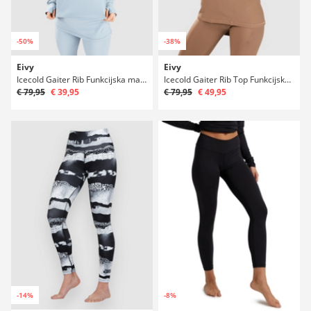
-50%
-38%
Eivy
Eivy
Icecold Gaiter Rib Funkcijska majica
Icecold Gaiter Rib Top Funkcijska majica
€ 79,95
€ 39,95
€ 79,95
€ 49,95
-14%
-8%