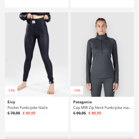
-13%
-10%
Eivy
Patagonia
Pocket Funkcijske hlače
Cap MW Zip Neck Funkcijska majica
€ 79,95
€ 69,95
€ 99,95
€ 89,95