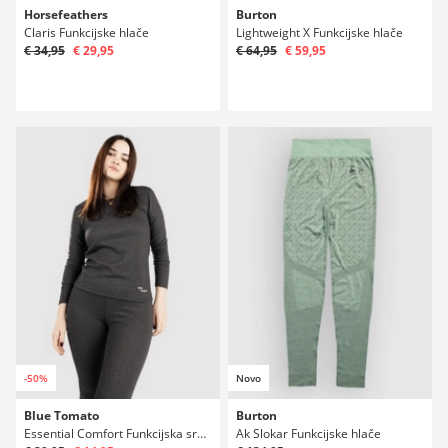
Horsefeathers
Burton
Claris Funkcijske hlače
Lightweight X Funkcijske hlače
€ 34,95
€ 29,95
€ 64,95
€ 59,95
-50%
Novo
Blue Tomato
Burton
Essential Comfort Funkcijska srajca
Ak Slokar Funkcijske hlače