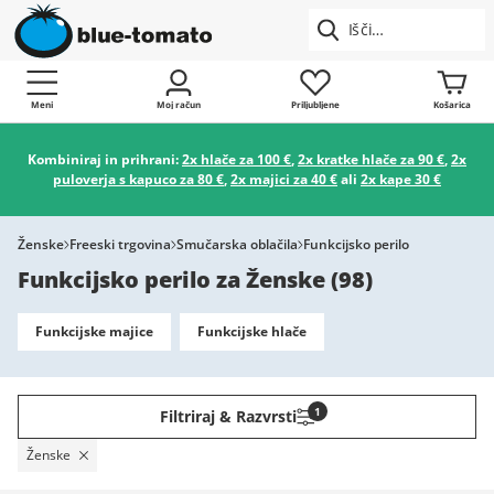
Meni
Moj račun
Priljubljene
Košarica
Kombiniraj in prihrani:
2x hlače za 100 €
,
2x kratke hlače za 90 €
,
2x
puloverja s kapuco za 80 €
,
2x majici za 40 €
ali
2x kape 30 €
Ženske
Freeski trgovina
Smučarska oblačila
Funkcijsko perilo
Funkcijsko perilo za Ženske
(
98
)
Funkcijske majice
Funkcijske hlače
1
Filtriraj & Razvrsti
Ženske