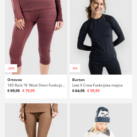
-20%
-8%
Ortovox
Burton
185 Rock 'N' Wool Short Funkcijske hlače
Ltwt X Crew Funkcijska majica
€ 99,95
€ 79,95
€ 64,95
€ 59,95