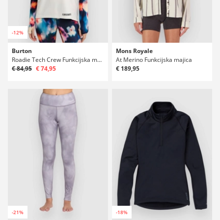
-12%
Burton
Mons Royale
Roadie Tech Crew Funkcijska majica
At Merino Funkcijska majica
€ 84,95
€ 74,95
€ 189,95
-21%
-18%