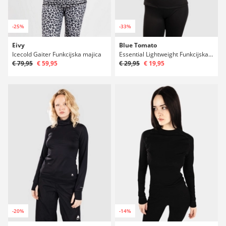
-25%
-33%
Eivy
Blue Tomato
Icecold Gaiter Funkcijska majica
Essential Lightweight Funkcijska majica
€ 79,95
€ 59,95
€ 29,95
€ 19,95
-20%
-14%