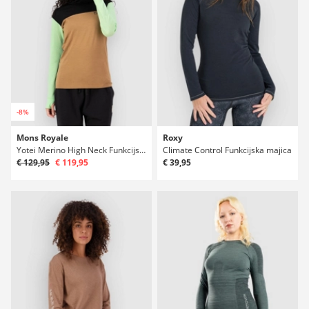
-8%
Mons Royale
Roxy
Yotei Merino High Neck Funkcijska majica
Climate Control Funkcijska majica
€ 129,95
€ 119,95
€ 39,95