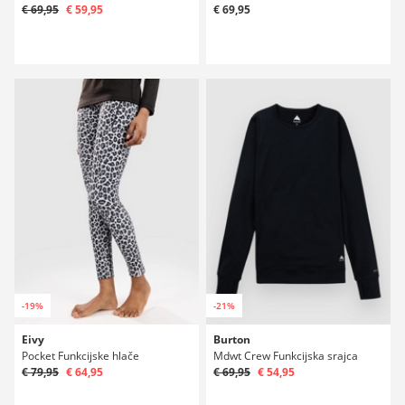
€ 69,95
€ 59,95
€ 69,95
-19%
-21%
Eivy
Burton
Pocket Funkcijske hlače
Mdwt Crew Funkcijska srajca
€ 79,95
€ 64,95
€ 69,95
€ 54,95