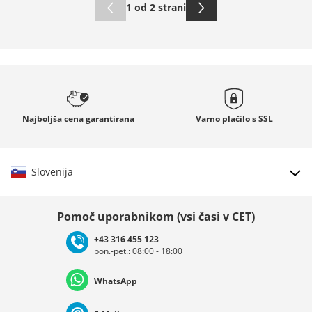
1 od 2 strani
Najboljša cena
garantirana
Varno plačilo s
SSL
Slovenija
Izberi državo
Pomoč uporabnikom (vsi časi v CET)
+43 316 455 123
pon.-pet.: 08:00 - 18:00
Deutschland
Österreich
Schweiz (Deutsch)
WhatsApp
Suisse (Français)
Svizzera (Italiano)
France