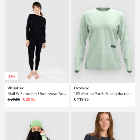
-25%
Whistler
Ortovox
Mall W Seamless Underwear Set Funkcijski kombinezon
185 Merino Patch Funkcijska majica
€ 39,95
€ 29,95
€ 119,95