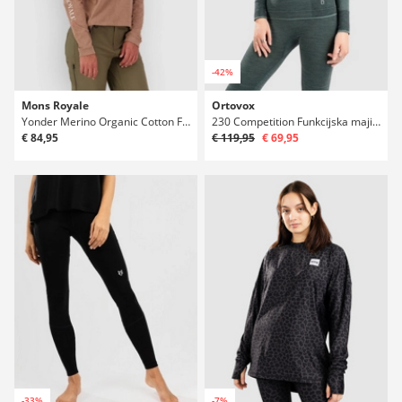
-42%
Mons Royale
Ortovox
Yonder Merino Organic Cotton Funkcijska majica
230 Competition Funkcijska majica
€ 84,95
€ 119,95
€ 69,95
-33%
-7%