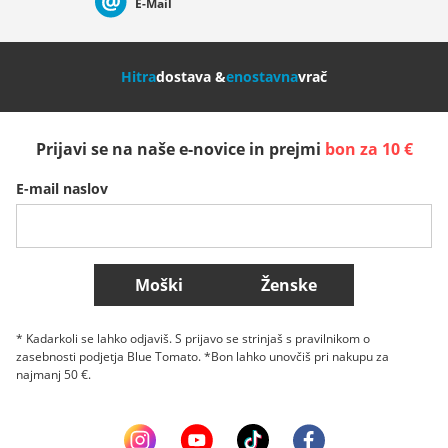
E-Mail
Nederland
Italia (Italiano)
Italien (Deutsch)
Hitra
dostava &
enostavna
vrač
España
Suomi
United Kingdom
Prijavi se na naše e-novice in prejmi
bon za 10 €
Sverige
Slovenija
België (Nederlands)
E-mail naslov
Belgique (Français)
Danmark
Norge
Več držav
Moški
Ženske
* Kadarkoli se lahko odjaviš. S prijavo se strinjaš s pravilnikom o
zasebnosti podjetja Blue Tomato. *Bon lahko unovčiš pri nakupu za
najmanj 50 €.