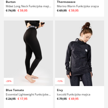
Burton
Thermowave
Mdwt Long Neck Funkcijska majica
Merino Warm Funkcijska srajca
€ 74,95
€ 59,95
€ 69,95
€ 59,95
-28%
-13%
Blue Tomato
Eivy
Essential Lightweight Funkcijske hlače
Icecold Funkcijska majica
€ 24,95
€ 17,95
€ 79,95
€ 69,95