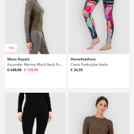
-13%
Mons Royale
Horsefeathers
Ascender Merino Mock Neck Funkcijska majica
Claris Funkcijske hlače
€ 149,95
€ 129,95
€ 34,95