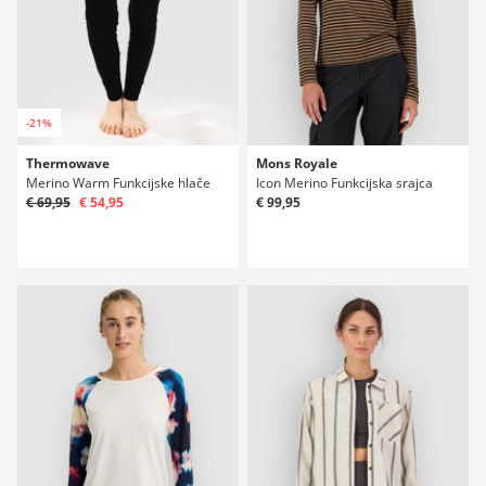
-21%
Thermowave
Mons Royale
Merino Warm Funkcijske hlače
Icon Merino Funkcijska srajca
€ 69,95
€ 54,95
€ 99,95