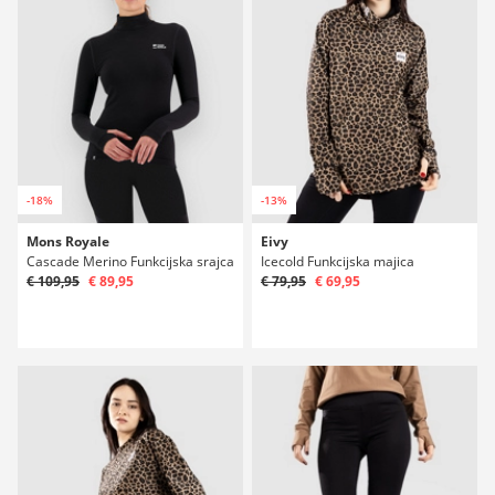
-18%
-13%
Mons Royale
Eivy
Cascade Merino Funkcijska srajca
Icecold Funkcijska majica
€ 109,95
€ 89,95
€ 79,95
€ 69,95