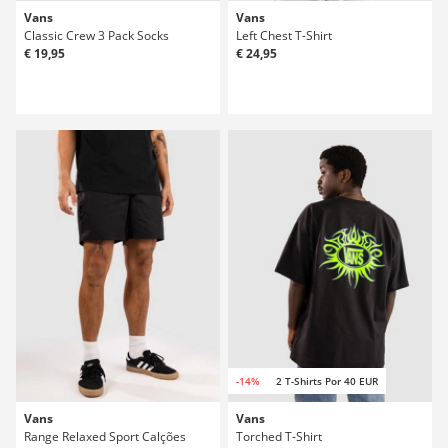
Vans
Vans
Classic Crew 3 Pack Socks
Left Chest T-Shirt
€ 19,95
€ 24,95
-14%
2 T-Shirts Por 40 EUR
Vans
Vans
Range Relaxed Sport Calções
Torched T-Shirt