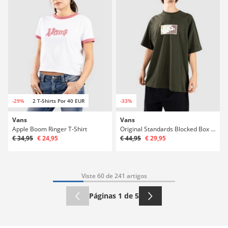
-29%
2 T-Shirts Por 40 EUR
-33%
Vans
Vans
Apple Boom Ringer T-Shirt
Original Standards Blocked Box T-Shirt
€ 34,95
€ 24,95
€ 44,95
€ 29,95
Viste 60 de 241 artigos
Páginas 1 de 5