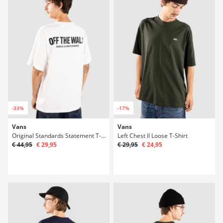
-33%
-17%
Vans
Vans
Original Standards Statement T-Shirt
Left Chest II Loose T-Shirt
€ 44,95
€ 29,95
€ 29,95
€ 24,95