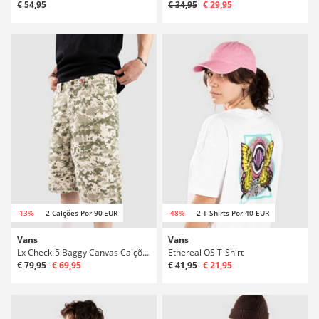
€ 54,95
€ 34,95
€ 29,95
-13%
2 Calções Por 90 EUR
-48%
2 T-Shirts Por 40 EUR
Vans
Vans
Lx Check-5 Baggy Canvas Calções
Ethereal OS T-Shirt
€ 79,95
€ 69,95
€ 41,95
€ 21,95