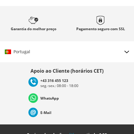
Garantia
do melhor preço
Pagamento seguro com
SSL
Portugal
Escolher país
Apoio ao Cliente (horários CET)
+43 316 455 123
seg.-sex.: 08:00 - 18:00
Deutschland
Österreich
Schweiz (Deutsch)
WhatsApp
Suisse (Français)
Svizzera (Italiano)
France
E-Mail
Nederland
Italia (Italiano)
Italien (Deutsch)