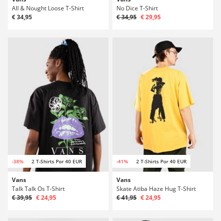
All & Nought Loose T-Shirt
No Dice T-Shirt
€ 34,95
€ 34,95
€ 29,95
-38%
2 T-Shirts Por 40 EUR
-41%
2 T-Shirts Por 40 EUR
Vans
Vans
Talk Talk Os T-Shirt
Skate Atiba Haze Hug T-Shirt
€ 39,95
€ 24,95
€ 41,95
€ 24,95