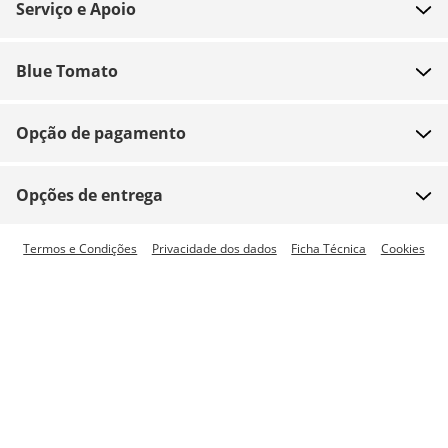
Serviço e Apoio
FAQ
Blue Tomato
Contacto
Sobre nós
Pagamento
Opção de pagamento
Lojas
Envio
Emprego
Devoluções
Opções de entrega
Team riders
Vouchers
Envio expresso disponível
Termos e Condições
Privacidade dos dados
Ficha Técnica
Cookies
Blue World
Tracking de encomenda
Imprensa
Zumiez