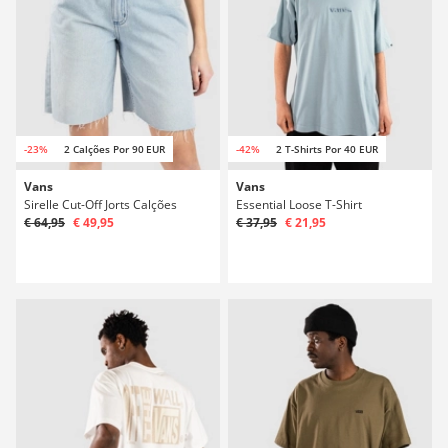
-23%
2 Calções Por 90 EUR
-42%
2 T-Shirts Por 40 EUR
Vans
Vans
Sirelle Cut-Off Jorts Calções
Essential Loose T-Shirt
€ 64,95
€ 49,95
€ 37,95
€ 21,95