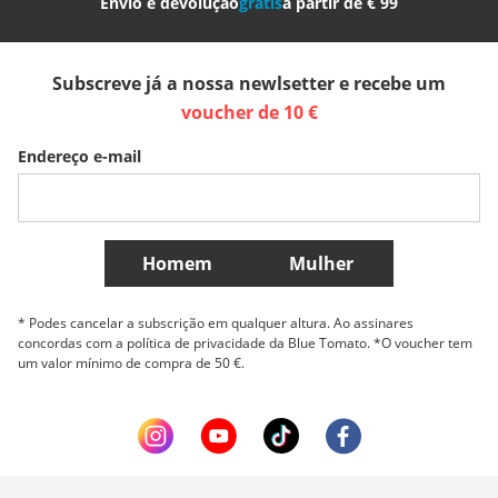
Envio e devolução
grátis
a partir de € 99
España
Suomi
United Kingdom
Subscreve já a nossa newlsetter e recebe um
Sverige
Slovenija
België (Nederlands)
voucher de 10 €
Endereço e-mail
Belgique (Français)
Danmark
Norge
Mais países
Homem
Mulher
* Podes cancelar a subscrição em qualquer altura. Ao assinares
concordas com a política de privacidade da Blue Tomato. *O voucher tem
um valor mínimo de compra de 50 €.