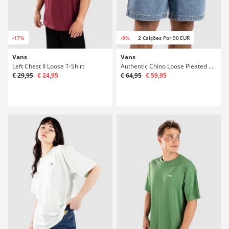
-17%
-8%
2 Calções Por 90 EUR
Vans
Vans
Left Chest II Loose T-Shirt
Authentic Chino Loose Pleated Denim Calções
€ 29,95
€ 24,95
€ 64,95
€ 59,95