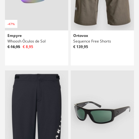
-47%
Empyre
Ortovox
Whoosh Óculos de Sol
Sequence Free Shorts
€ 16,95
€ 8,95
€ 139,95