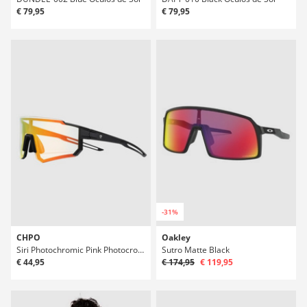
€ 79,95
€ 79,95
-31%
CHPO
Oakley
Siri Photochromic Pink Photocromic Óculos de Sol
Sutro Matte Black
€ 44,95
€ 174,95
€ 119,95