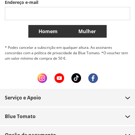
Endereço e-mail
Belgique (Français)
Danmark
Norge
Mais países
Homem
Mulher
* Podes cancelar a subscrição em qualquer altura. Ao assinares
concordas com a política de privacidade da Blue Tomato. *O voucher tem
um valor mínimo de compra de 50 €.
Serviço e Apoio
FAQ
Blue Tomato
Contacto
Sobre nós
Pagamento