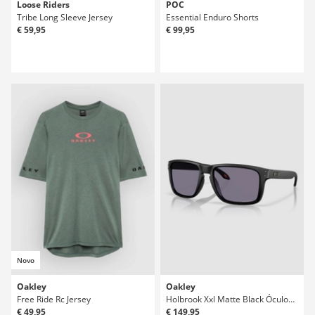
Loose Riders
POC
Tribe Long Sleeve Jersey
Essential Enduro Shorts
€ 59,95
€ 99,95
Novo
Oakley
Oakley
Free Ride Rc Jersey
Holbrook Xxl Matte Black Óculos de Sol
€ 49,95
€ 149,95