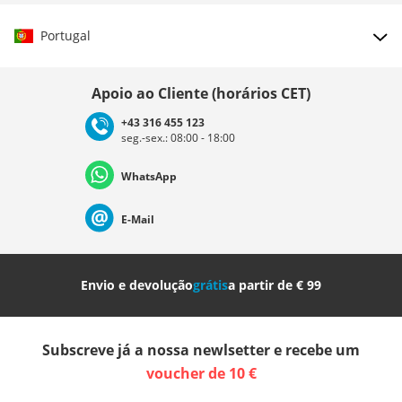
Portugal
Escolher país
Apoio ao Cliente (horários CET)
+43 316 455 123
seg.-sex.: 08:00 - 18:00
Deutschland
Österreich
Schweiz (Deutsch)
WhatsApp
Suisse (Français)
Svizzera (Italiano)
France
E-Mail
Nederland
Italia (Italiano)
Italien (Deutsch)
Envio e devolução
grátis
a partir de € 99
España
Suomi
United Kingdom
Subscreve já a nossa newlsetter e recebe um
Sverige
Slovenija
België (Nederlands)
voucher de 10 €